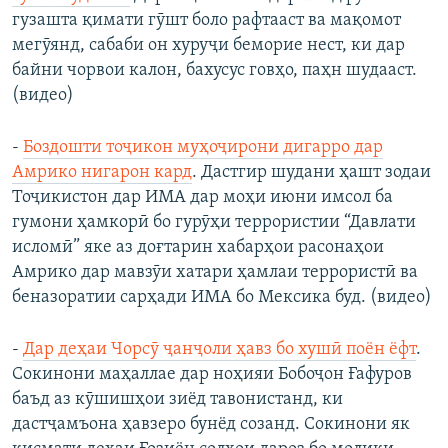
гузашта қимати гӯшт боло рафтааст ва мақомот
мегӯянд, сабаби он хуруҷи беморие нест, ки дар
байни чорвои калон, бахусус говҳо, паҳн шудааст.
(видео)
-
Боздошти тоҷикон муҳоҷирони дигарро дар
Амрико нигарон кард
. Дастгир шудани ҳашт зодаи
Тоҷикистон дар ИМА дар моҳи июни имсол ба
гумони ҳамкорӣ бо гурӯҳи террористии “Давлати
исломӣ” яке аз доғтарин хабарҳои расонаҳои
Амрико дар мавзӯи хатари ҳамлаи террористӣ ва
беназоратии сарҳади ИМА бо Мексика буд. (видео)
-
Дар деҳаи Чорсӯ ҷанҷоли ҳавз бо хушӣ поён ёфт
.
Сокинони маҳаллае дар ноҳияи Бобоҷон Ғафуров
баъд аз кӯшишҳои зиёд тавонистанд, ки
дастҷамъона ҳавзеро бунёд созанд. Cокинони як