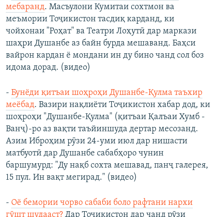
мебаранд
. Масъулони Кумитаи сохтмон ва
меъмории Тоҷикистон тасдиқ карданд, ки
чойхонаи "Роҳат" ва Театри Лоҳутӣ дар маркази
шаҳри Душанбе аз байн бурда мешаванд. Баҳси
вайрон кардан ё мондани ин ду бино чанд сол боз
идома дорад. (видео)
-
Бунёди қитъаи шоҳроҳи Душанбе-Қулма таъхир
меёбад
. Вазири нақлиёти Тоҷикистон хабар дод, ки
шоҳроҳи "Душанбе-Қулма" (қитъаи Қалъаи Хумб -
Ванҷ)-ро аз вақти таъйиншуда дертар месозанд.
Азим Иброҳим рӯзи 24-уми июл дар нишасти
матбуотӣ дар Душанбе сабабҳоро чунин
баршумурд: "Ду нақб сохта мешавад, панҷ галерея,
15 пул. Ин вақт мегирад." (видео)
-
Оё бемории чорво сабаби боло рафтани нархи
гӯшт шудааст?
Дар Тоҷикистон дар чанд рӯзи