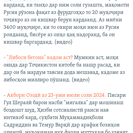
карданд, ки танҳо дар ним соли гузашта, мақомоти
Русия рӯзона фақат аз фурудгоҳҳо то 20 муҳоҷири
тоҷикро аз он кишвар берун кардаанд. Аз миёни
3400 муҳоҷире, ки то охири моҳи июн аз Русия
рондаанд, бисёре аз онҳо ҳақ надоранд, ба он
кишвар баргарданд. (видео)
-
"Либоси бегона" кадом аст?
Мумкин аст, моҳи
оянда дар Тоҷикистон китобе ба нашр расад, ки
дар он ба мардум тавсия дода мешавад, кадоме аз
либосҳои миллиро пӯшанд. (видео)
-
Ахбори Озодӣ аз 23-уми июли соли 2024.
Писари
Гул Шералӣ барои насби "мигалка" дар мошинаш
боздошт шуд, Ҳизби сотсиалистӣ раиси нав
интихоб кард, суҳбати Муҳаммадиқболи
Садриддин ва Темур Варқӣ дар арафаи бозиҳои
олимпӣ, муҳокимаи нуҳ фарди муттаҳам бо узвият