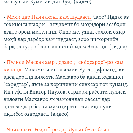
матбуотии Кумитаи дин буд. (видео)
-
Моҳӣ дар Панҷакент кам шудааст.
Чаро? Иддае аз
сокинони шаҳри Панҷакент бо моҳидорӣ асабҳои
худро ором мекунанд. Онҳо мегӯянд, солҳои охир
моҳӣ дар дарёҳо кам шудааст, зеро шикорчиён
барқ ва тӯрро фаровон истифода мебаранд. (видео)
-
Пулиси Маскав амр додааст, “сиёҳсарҳо”-ро кам
кунанд
. Мақомоти интизомии Русия гуфтаанд, ки
қасд доранд вилояти Маскавро ба қавли худашон
"сафедтар", яъне аз хориҷиёни сиёҳсар пок кунанд.
Ин гуфтаи Виктор Пауков, сардори раёсати пулиси
вилояти Маскавро як намояндаи раёсат дар
ҷаласае дар бораи муҳоҷирати ғайриқонунӣ
иқтибос овардааст. (видео)
-
Чойхонаи “Роҳат”-ро дар Душанбе аз байн