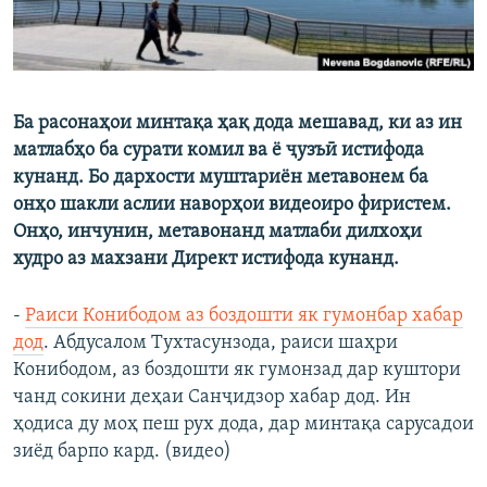
Ба расонаҳои минтақа ҳақ дода мешавад, ки аз ин
матлабҳо ба сурати комил ва ё ҷузъӣ истифода
кунанд. Бо дархости муштариён метавонем ба
онҳо шакли аслии наворҳои видеоиро фиристем.
Онҳо, инчунин, метавонанд матлаби дилхоҳи
худро аз махзани Директ истифода кунанд.
-
Раиси Конибодом аз боздошти як гумонбар хабар
дод
. Абдусалом Тухтасунзода, раиси шаҳри
Конибодом, аз боздошти як гумонзад дар куштори
чанд сокини деҳаи Санҷидзор хабар дод. Ин
ҳодиса ду моҳ пеш рух дода, дар минтақа сарусадои
зиёд барпо кард. (видео)