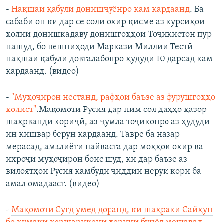
-
Нақшаи қабули донишҷӯёнро кам кардаанд
. Ба
сабаби он ки дар се соли охир қисме аз курсиҳои
холии донишкадаву донишгоҳҳои Тоҷикистон пур
нашуд, бо пешниҳоди Маркази Миллии Тестӣ
нақшаи қабули довталабонро ҳудуди 10 дарсад кам
кардаанд. (видео)
-
"Муҳоҷирон нестанд, рафҳои баъзе аз фурӯшгоҳҳо
холист"
.Мақомоти Русия дар ним сол даҳҳо ҳазор
шаҳрванди хориҷӣ, аз ҷумла тоҷиконро аз ҳудуди
ин кишвар берун кардаанд. Тавре ба назар
мерасад, амалиёти пайваста дар моҳҳои охир ва
ихроҷи муҳоҷирон боис шуд, ки дар баъзе аз
вилоятҳои Русия камбуди ҷиддии нерӯи корӣ ба
амал омадааст. (видео)
-
Мақомоти Суғд умед доранд, ки шаҳраки Сайҳун