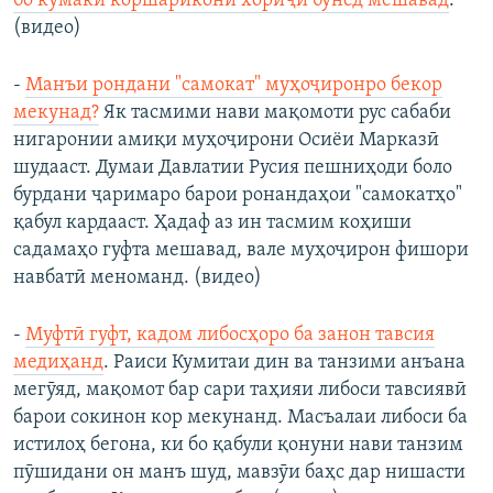
бо кумаки коршарикони хориҷӣ бунёд мешавад
.
(видео)
-
Манъи рондани "самокат" муҳоҷиронро бекор
мекунад?
Як тасмими нави мақомоти рус сабаби
нигаронии амиқи муҳоҷирони Осиёи Марказӣ
шудааст. Думаи Давлатии Русия пешниҳоди боло
бурдани ҷаримаро барои ронандаҳои "самокатҳо"
қабул кардааст. Ҳадаф аз ин тасмим коҳиши
садамаҳо гуфта мешавад, вале муҳоҷирон фишори
навбатӣ меноманд. (видео)
-
Муфтӣ гуфт, кадом либосҳоро ба занон тавсия
медиҳанд
. Раиси Кумитаи дин ва танзими анъана
мегӯяд, мақомот бар сари таҳияи либоси тавсиявӣ
барои сокинон кор мекунанд. Масъалаи либоси ба
истилоҳ бегона, ки бо қабули қонуни нави танзим
пӯшидани он манъ шуд, мавзӯи баҳс дар нишасти