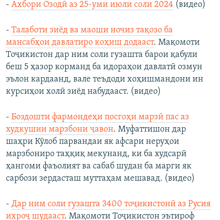
-
Ахбори Озодӣ аз 25-уми июли соли 2024
(видео)
-
Талаботи зиёд ва маоши ночиз тақозо ба
мансабҳои давлатиро коҳиш додааст
. Мақомоти
Тоҷикистон дар ним соли гузашта барои қабули
беш 5 ҳазор корманд ба идораҳои давлатӣ озмун
эълон кардаанд, вале теъдоди хоҳишмандони ин
курсиҳои холӣ зиёд набудааст. (видео)
-
Боздошти фармондеҳи посгоҳи марзӣ пас аз
худкушии марзбони ҷавон
. Муфаттишон дар
шаҳри Кӯлоб парвандаи як афсари неруҳои
марзбониро таҳқиқ мекунанд, ки ба худсарӣ
ҳангоми фаъолият ва сабаб шудан ба марги як
сарбози зердасташ муттаҳам мешавад. (видео)
-
Дар ним соли гузашта 3400 тоҷикистонӣ аз Русия
ихроҷ шудааст
. Мақомоти Тоҷикистон эътироф