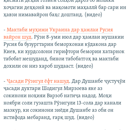
қисмати деҳаи Ғозиён солҳои дароз бо молики
хоҷагии деҳқонӣ ва мақомоти маҳаллӣ бар сари ин
ҳавзи нимавайрон баҳс доштанд. (видео)
-
Мактаби муҳими Украина дар ҳамлаи Русия
вайрон шуд
. Рӯзи 8-уми июл дар ҳамлаи мушакии
Русия ба бузургтарин беморхонаи кӯдакона дар
Киев, ки хурдсолони гирифтори бемории хатарнок
табобат мешуданд, бинои табобатгоҳ ва мактаби
дохили он низ хароб шудааст. (видео)
-
Ҷасади Рӯзигул ёфт нашуд
. Дар Душанбе ҷустуҷӯи
ҷасади духтари Шодигул Мирзоева яке аз
сокинони ноҳияи Варзоб натиҷа надод. Моҳи
ноябри соли гузашта Рӯзигули 13-сола дар канали
мазкур, ки сокинони зиёди Душанбе аз оби он
истифода мебаранд, ғарқ шуд. (видео)