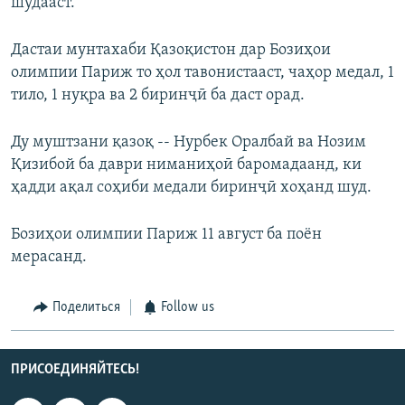
шудааст.
Дастаи мунтахаби Қазоқистон дар Бозиҳои
олимпии Париж то ҳол тавонистааст, чаҳор медал, 1
тило, 1 нуқра ва 2 биринҷӣ ба даст орад.
Ду муштзани қазоқ -- Нурбек Оралбай ва Нозим
Қизибой ба даври ниманиҳоӣ баромадаанд, ки
ҳадди ақал соҳиби медали биринҷӣ хоҳанд шуд.
Бозиҳои олимпии Париж 11 август ба поён
мерасанд.
Поделиться
Follow us
ПРИСОЕДИНЯЙТЕСЬ!