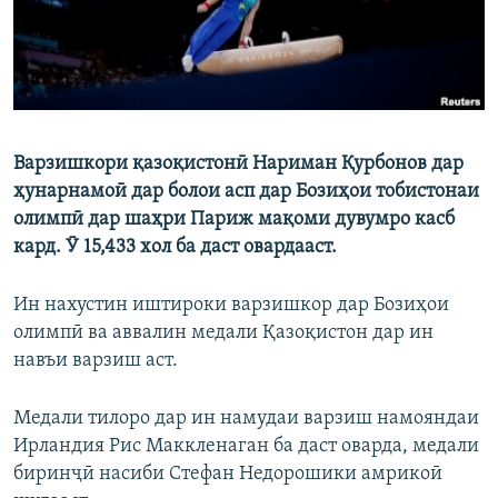
Варзишкори қазоқистонӣ Нариман Қурбонов дар
ҳунарнамоӣ дар болои асп дар Бозиҳои тобистонаи
олимпӣ дар шаҳри Париж мақоми дувумро касб
кард. Ӯ 15,433 хол ба даст овардааст.
Ин нахустин иштироки варзишкор дар Бозиҳои
олимпӣ ва аввалин медали Қазоқистон дар ин
навъи варзиш аст.
Медали тилоро дар ин намудаи варзиш намояндаи
Ирландия Рис Маккленаган ба даст оварда, медали
биринҷӣ насиби Стефан Недорошики амрикоӣ