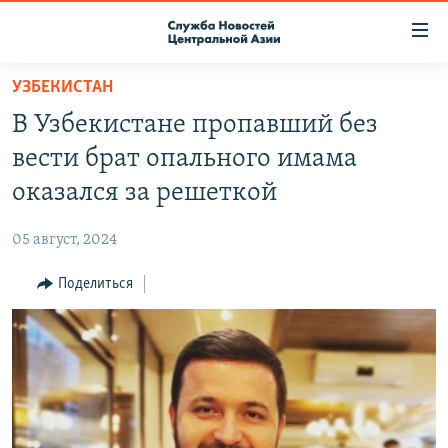
Ссылки
доступа
Вернуться
УЗБЕКИСТАН
к
О ПРОЕКТЕ
В Узбекистане пропавший без
основному
ПОДПИСКА
содержанию
вести брат опального имама
КОНТАКТЫ
Вернутся
оказался за решеткой
к
RFE/RL ДИРЕКТ
главной
05 август, 2024
НАСТОЯЩЕЕ ВРЕМЯ
навигации
Вернутся
Поделиться
МИГРАНТ МЕДИА
к
поиску