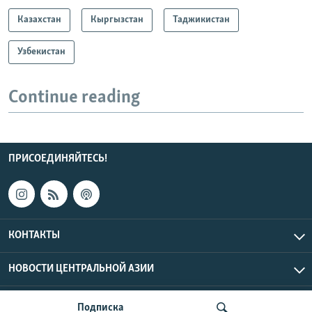
Казахстан
Кыргызстан
Таджикистан
Узбекистан
Continue reading
ПРИСОЕДИНЯЙТЕСЬ!
КОНТАКТЫ
НОВОСТИ ЦЕНТРАЛЬНОЙ АЗИИ
CENTRAL ASIAN © 2026 RFE/RL, Inc. | Все права защищены.
Подписка