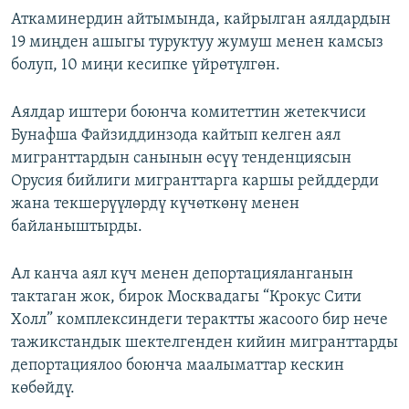
Аткаминердин айтымында, кайрылган аялдардын
19 миңден ашыгы туруктуу жумуш менен камсыз
болуп, 10 миңи кесипке үйрөтүлгөн.
Аялдар иштери боюнча комитеттин жетекчиси
Бунафша Файзиддинзода кайтып келген аял
мигранттардын санынын өсүү тенденциясын
Орусия бийлиги мигранттарга каршы рейддерди
жана текшерүүлөрдү күчөткөнү менен
байланыштырды.
Ал канча аял күч менен депортацияланганын
тактаган жок, бирок Москвадагы “Крокус Сити
Холл” комплексиндеги терактты жасоого бир нече
тажикстандык шектелгенден кийин мигранттарды
депортациялоо боюнча маалыматтар кескин
көбөйдү.