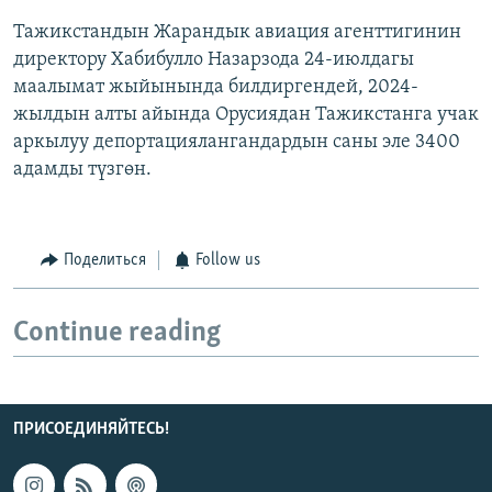
Тажикстандын Жарандык авиация агенттигинин
директору Хабибулло Назарзода 24-июлдагы
маалымат жыйынында билдиргендей, 2024-
жылдын алты айында Орусиядан Тажикстанга учак
аркылуу депортациялангандардын саны эле 3400
адамды түзгөн.
Поделиться
Follow us
Continue reading
ПРИСОЕДИНЯЙТЕСЬ!