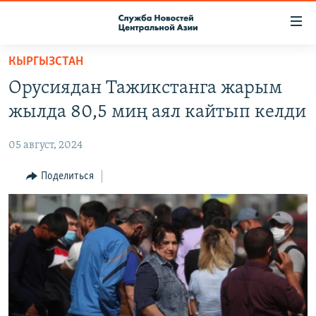
Ссылки
доступа
Вернуться
КЫРГЫЗСТАН
к
О ПРОЕКТЕ
Орусиядан Тажикстанга жарым
основному
ПОДПИСКА
содержанию
жылда 80,5 миң аял кайтып келди
КОНТАКТЫ
Вернутся
к
05 август, 2024
RFE/RL ДИРЕКТ
главной
НАСТОЯЩЕЕ ВРЕМЯ
Поделиться
навигации
Вернутся
МИГРАНТ МЕДИА
к
поиску