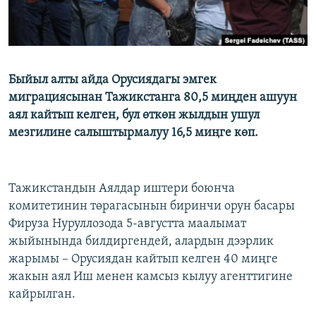
Быйыл алты айда Орусиядагы эмгек
миграциясынан Тажикстанга 80,5 миңден ашуун
аял кайтып келген, бул өткөн жылдын ушул
мезгилине салыштырмалуу 16,5 миңге көп.
Тажикстандын Аялдар иштери боюнча
комитетинин төрагасынын биринчи орун басары
Фируза Нуруллозода 5-августта маалымат
жыйынында билдиргендей, алардын дээрлик
жарымы – Орусиядан кайтып келген 40 миңге
жакын аял Иш менен камсыз кылуу агенттигине
кайрылган.