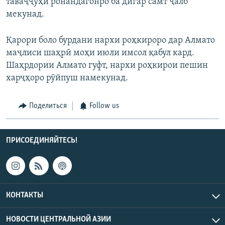
таваҷҷуҳи ронандагонро ба дигар самт ҷалб
мекунад.
Қарори боло бурдани нархи роҳкироро дар Алмато
маҷлиси шаҳрӣ моҳи июли имсол қабул кард.
Шаҳрдории Алмато гуфт, нархи роҳкирои пешин
харҷҳоро рӯйпуш намекунад.
Поделиться
Follow us
ПРИСОЕДИНЯЙТЕСЬ!
КОНТАКТЫ
НОВОСТИ ЦЕНТРАЛЬНОЙ АЗИИ