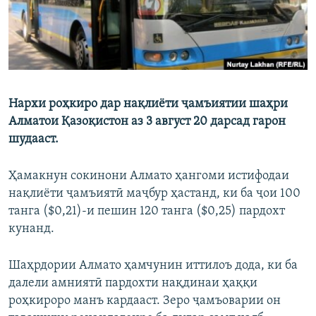
Нархи роҳкиро дар нақлиёти ҷамъиятии шаҳри
Алматои Қазоқистон аз 3 август 20 дарсад гарон
шудааст.
Ҳамакнун сокинони Алмато ҳангоми истифодаи
нақлиёти ҷамъиятӣ маҷбур ҳастанд, ки ба ҷои 100
танга ($0,21)-и пешин 120 танга ($0,25) пардохт
кунанд.
Шаҳрдории Алмато ҳамчунин иттилоъ дода, ки ба
далели амниятӣ пардохти нақдинаи ҳаққи
роҳкироро манъ кардааст. Зеро ҷамъоварии он