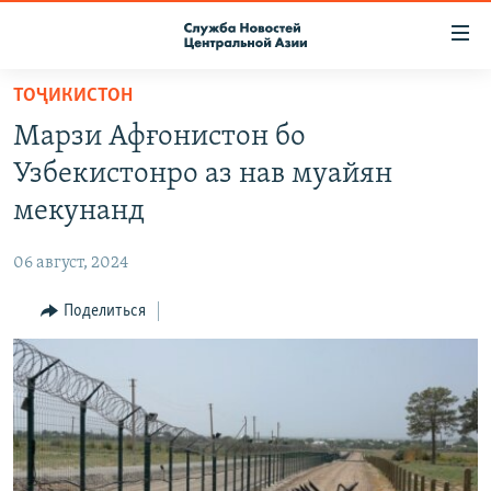
Ссылки
доступа
Вернуться
ТОҶИКИСТОН
к
О ПРОЕКТЕ
Марзи Афғонистон бо
основному
ПОДПИСКА
содержанию
Узбекистонро аз нав муайян
КОНТАКТЫ
Вернутся
мекунанд
к
RFE/RL ДИРЕКТ
главной
06 август, 2024
НАСТОЯЩЕЕ ВРЕМЯ
навигации
Вернутся
Поделиться
МИГРАНТ МЕДИА
к
поиску