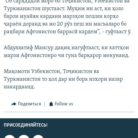
"Об сарҳадҳои моро бо Тоҷикистон, Узбекистон ва
Туркманистон шустааст. Муҳим ин аст, ки ҳоло
барои муайян кардани марзҳои пешин корҳо
ҷараён доранд ва мо 20 рӯз пеш ин масъаларо бо
раҳбари Афғонистон баррасӣ кардем”, - гуфтааст ӯ.
Абдуллатиф Мансур дақиқ нагуфтааст, ки хаттҳои
марзи Афғонистонро чи гуна барқарор мекунанд.
Мақомоти Узбекистон, Тоҷикистон ва
Туркманистон то ҳол дар ин бора изҳори назар
накардаанд.
Поделиться
Follow us
ПРИСОЕДИНЯЙТЕСЬ!