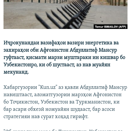
Иҷрокунандаи вазифаҳои вазири энергетика ва
захираҳои оби Афғонистон Абдуллатиф Мансур
гуфтааст, қисмати марзи муштараки ин кишвар бо
Узбекистонро, ки об шустааст, аз нав муайян
мекунанд.
Хабаргузории "Kun.uz" аз қавли Абдуллатиф Мансур
навиштааст, аломатгузории марзҳои Афғонистон
бо Тоҷикистон, Узбекистон ва Туркманистон, ки
бар асари обхезӣ номуайян шудааст, бар асоси
стратегияи нав сурат хоҳад гирифт.