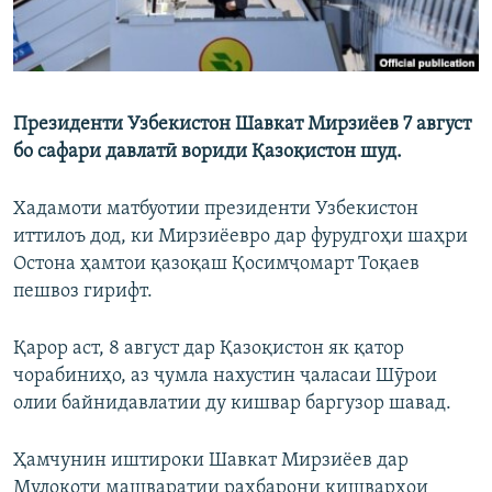
Президенти Узбекистон Шавкат Мирзиёев 7 август
бо сафари давлатӣ вориди Қазоқистон шуд.
Хадамоти матбуотии президенти Узбекистон
иттилоъ дод, ки Мирзиёевро дар фурудгоҳи шаҳри
Остона ҳамтои қазоқаш Қосимҷомарт Тоқаев
пешвоз гирифт.
Қарор аст, 8 август дар Қазоқистон як қатор
чорабиниҳо, аз ҷумла нахустин ҷаласаи Шӯрои
олии байнидавлатии ду кишвар баргузор шавад.
Ҳамчунин иштироки Шавкат Мирзиёев дар
Мулоқоти машваратии раҳбарони кишварҳои