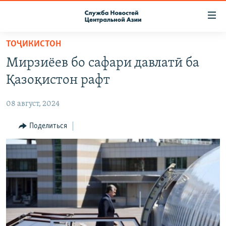
Ссылки
доступа
Вернуться
ТОҶИКИСТОН
к
О ПРОЕКТЕ
Мирзиёев бо сафари давлатӣ ба
основному
ПОДПИСКА
содержанию
Қазоқистон рафт
КОНТАКТЫ
Вернутся
к
08 август, 2024
RFE/RL ДИРЕКТ
главной
НАСТОЯЩЕЕ ВРЕМЯ
Поделиться
навигации
Вернутся
МИГРАНТ МЕДИА
к
поиску