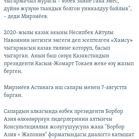
чыгармачыл мурасы – өзбек элине гана эмес,
дүйнө жүзүнө таандык болгон уникалдуу байлык",
– деди Мирзиёев.
2020-жылы казак акыны Несипбек Айтулы
Навоинин негизги эмгеги деп эсептелген «Хамсу»
чыгармасын казак тилине которуп, басып
чыгарган. Анын баш сөзүн Казакстандын
президенти Касым-Жомарт Токаев жеке өзү жазып
берген.
Мирзиёев Астанага иш сапары менен 7-августта
барган.
Сапардын алкагында өзбек президенти Борбор
Азия өлкөлөрүнүн лидерлеринин алтынчы
Консультациялык жолугушуусуна жана "Борбор
Азия + Жапония" форматындагы диалогго катышат