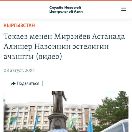
Ссылки
доступа
Вернуться
КЫРГЫЗСТАН
к
О ПРОЕКТЕ
Токаев менен Мирзиёев Астанада
основному
ПОДПИСКА
содержанию
Алишер Навоинин эстелигин
КОНТАКТЫ
Вернутся
ачышты (видео)
к
RFE/RL ДИРЕКТ
главной
08 август, 2024
НАСТОЯЩЕЕ ВРЕМЯ
навигации
Вернутся
Поделиться
МИГРАНТ МЕДИА
к
поиску