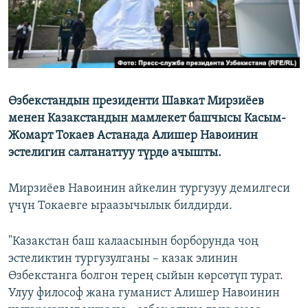
Өзбекстандын президенти Шавкат Мирзиёев
менен Казакстандын мамлекет башчысы Касым-
Жомарт Токаев Астанада Алишер Навоинин
эстелигин салтанаттуу түрдө ачышты.
Мирзиёев Навоинин айкелин тургузуу демилгеси
үчүн Токаевге ыраазычылык билдирди.
"Казакстан баш калаасынын борборунда чоң
эстеликтин тургузулганы – казак элинин
Өзбекстанга болгон терең сыйын көрсөтүп турат.
Улуу философ жана гуманист Алишер Навоинин