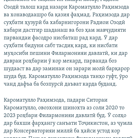
Озодӣ талош кард назари Кароматулло Раҳимзода
ва хонаводаашро ба қазия фаҳмад. Раҳимзода дар
суҳбати ҳузурӣ ба хабарнигорони Радиои Озодӣ
хабари дастгир шаданаш ва боз ҳам мавҷудияти
парвандаи фасодро нисбаташ рад кард. Ӯ дар
суҳбати бидуни сабт тасдиқ кард, ки нисбати
муҳосиби пешини Филармонияи давлатӣ, ки дар
давраи роҳбарии ӯ кор мекард, парванда боз
шудааст ва дар заминаи он зарари молӣ барқарор
шуда буд. Кароматулло Раҳимзода танҳо гуфт, ӯро
чанд дафъа ба бозпурсӣ даъват карда буданд.
Кароматулло Раҳимзода, падари Ситораи
Кароматулло, овозхони шинохта аз соли 2020 то
2023 роҳбари Филармонияи давлатӣ буд. Ӯ солҳо
дар бахши фарҳангу санъати Тоҷикистон, аз ҷумла
дар Консерваторияи миллӣ ба ҳайси устод кор