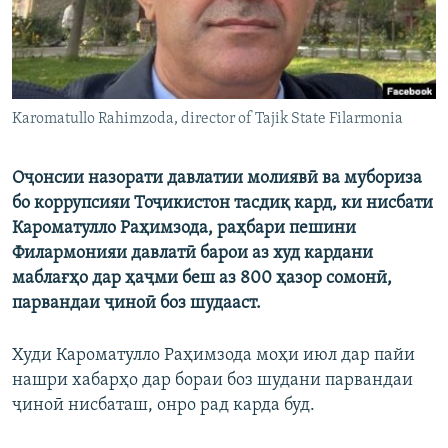
Karomatullo Rahimzoda, director of Tajik State Filarmonia
Оҷонсии назорати давлатии молиявӣ ва мубориза
бо коррупсияи Тоҷикистон тасдиқ кард, ки нисбати
Кароматулло Раҳимзода, раҳбари пешини
Филармонияи давлатӣ барои аз худ кардани
маблағҳо дар ҳаҷми беш аз 800 ҳазор сомонӣ,
парвандаи ҷиноӣ боз шудааст.
Худи Кароматулло Раҳимзода моҳи июл дар пайи
нашри хабарҳо дар бораи боз шудани парвандаи
ҷиноӣ нисбаташ, онро рад карда буд.