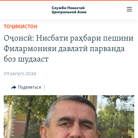
Ссылки
доступа
Вернуться
ТОҶИКИСТОН
к
О ПРОЕКТЕ
Оҷонсӣ: Нисбати раҳбари пешини
основному
ПОДПИСКА
содержанию
Филармонияи давлатӣ парванда
КОНТАКТЫ
Вернутся
боз шудааст
к
RFE/RL ДИРЕКТ
главной
09 август, 2024
НАСТОЯЩЕЕ ВРЕМЯ
навигации
Вернутся
Поделиться
МИГРАНТ МЕДИА
к
поиску