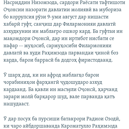
Насриддин Низомзода, сардори Раёсати тафтишоти
Оҷонсии назорати давлатии молиявӣ ва мубориза
бо коррупсия рӯзи 9-уми август дар нишасти
хабарӣ гуфт, санҷиш дар Филармонияи давлатӣ
азхудкунии ин маблағро ошкор кард. Ба гуфтаи ин
мақомдори Оҷонсӣ, дар ин иртибот нисбати се
нафар -- муҳосиб, сармуҳосиби Филармонияи
давлатӣ ва худи Раҳимзода парвандаи ҷиноӣ боз
карда, барои баррасӣ ба додгоҳ фиристодаанд.
Ӯ шарҳ дод, ки ин афрод маблағҳо барои
чорабиниҳои фарҳангӣ ҷудошударо азхуд
кардаанд. Ба қавли ин масъули Оҷонсӣ, ҳарчанд
зарари молӣ барқарор шуд, вале парванда қатъ
нашудааст.
Ӯ дар посух ба пурсиши батакрори Радиои Озодӣ,
ки чаро айбдоршаванда Кароматулло Раҳимзода