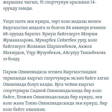
жарышка чыгып, 91 спортчунун арасынан 14-
орунду ээледи.
Ушул тапта эки күмүш, төрт коло медалы менен
Кыргызстан медалга ээ болгон 84 өлкөнүн ичинен
68-орунда баратат. Күмүш байгелерге Мээрим
Жуманазарова, Мунарбек Сейитбек уулу, коло
байгелерге Жоламан Шаршенбеков, Акжол
Махмудов, Үзүр Жузупбеков, Айсулуу Тыныбекова
ээ болду.
Париж Олимпиадасы эгемен Кыргызстандын
тарыхында кыргыз спортчулары эң көп байге алган
Олимпиада болуп калды. Буга чейин кыргыз
спортчулары Сидней Олимпиадасында бир коло
байге, Бээжин Олимпиадасында бир күмүш, эки
коло жана Токио Олимпиадасында эки күмүш, бир
коло байге алышкан.