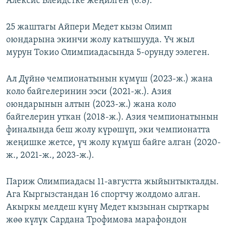
Алексис Блейдстке жеңилген (6:8).
25 жаштагы Айпери Медет кызы Олимп
оюндарына экинчи жолу катышууда. Үч жыл
мурун Токио Олимпиадасында 5-орунду ээлеген.
Ал Дүйнө чемпионатынын күмүш (2023-ж.) жана
коло байгелеринин ээси (2021-ж.). Азия
оюндарынын алтын (2023-ж.) жана коло
байгелерин уткан (2018-ж.). Азия чемпионатынын
финалында беш жолу күрөшүп, эки чемпионатта
жеңишке жетсе, үч жолу күмүш байге алган (2020-
ж., 2021-ж., 2023-ж.).
Париж Олимпиадасы 11-августта жыйынтыкталды.
Ага Кыргызстандан 16 спортчу жолдомо алган.
Акыркы мелдеш күнү Медет кызынан сырткары
жөө күлүк Сардана Трофимова марафондон