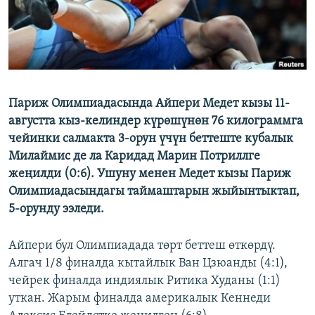
Париж Олимпиадасында Айпери Медет кызы 11-
августта кыз-келиндер күрөшүнөн 76 килограммга
чейинки салмакта 3-орун үчүн беттеште кубалык
Милаймис де ла Каридад Марин Потриллге
жеңилди (0:6). Ушуну менен Медет кызы Париж
Олимпиадасындагы таймаштарын жыйынтыктап,
5-орунду ээледи.
Айпери бул Олимпиадада төрт беттеш өткөрдү.
Алгач 1/8 финалда кытайлык Ван Цзюанды (4:1),
чейрек финалда индиялык Ритика Худаны (1:1)
уткан. Жарым финалда америкалык Кеннеди