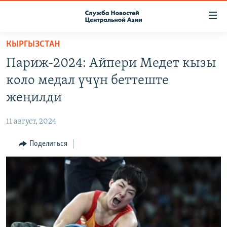
Ссылки
доступа
Вернуться
КЫРГЫЗСТАН
к
О ПРОЕКТЕ
Париж-2024: Айпери Медет кызы
основному
ПОДПИСКА
содержанию
коло медал үчүн беттеште
КОНТАКТЫ
Вернутся
жеңилди
к
RFE/RL ДИРЕКТ
главной
11 август, 2024
НАСТОЯЩЕЕ ВРЕМЯ
навигации
Вернутся
Поделиться
МИГРАНТ МЕДИА
к
поиску