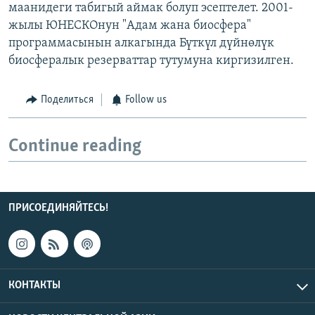
маанидеги табигый аймак болуп эсептелет. 2001-
жылы ЮНЕСКОнун "Адам жана биосфера"
программасынын алкагында Бүткүл дүйнөлүк
биосфералык резерваттар тутумуна киргизилген.
Поделиться
Follow us
Continue reading
ПРИСОЕДИНЯЙТЕСЬ!
КОНТАКТЫ