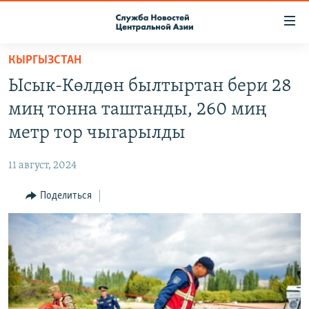
Ссылки
доступа
Вернуться
КЫРГЫЗСТАН
к
О ПРОЕКТЕ
Ысык-Көлдөн былтыртан бери 28
основному
ПОДПИСКА
содержанию
миң тонна таштанды, 260 миң
КОНТАКТЫ
Вернутся
метр тор чыгарылды
к
RFE/RL ДИРЕКТ
главной
11 август, 2024
НАСТОЯЩЕЕ ВРЕМЯ
навигации
Вернутся
Поделиться
МИГРАНТ МЕДИА
к
поиску