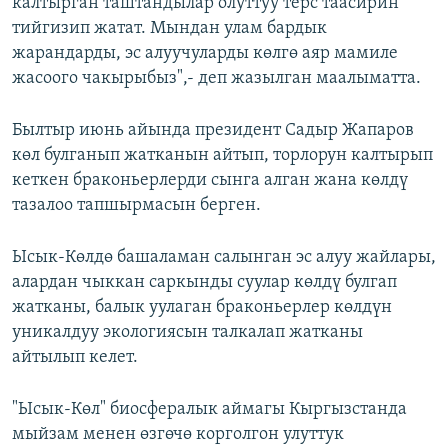
калтырган таштандылар олуттуу терс таасирин
тийгизип жатат. Мындан улам бардык
жарандарды, эс алуучуларды көлгө аяр мамиле
жасоого чакырыбыз",- деп жазылган маалыматта.
Былтыр июнь айында президент Садыр Жапаров
көл булганып жатканын айтып, торлорун калтырып
кеткен браконьерлерди сынга алган жана көлдү
тазалоо тапшырмасын берген.
Ысык-Көлдө башаламан салынган эс алуу жайлары,
алардан чыккан саркынды суулар көлдү булгап
жатканы, балык уулаган браконьерлер көлдүн
уникалдуу экологиясын талкалап жатканы
айтылып келет.
"Ысык-Көл" биосфералык аймагы Кыргызстанда
мыйзам менен өзгөчө корголгон улуттук