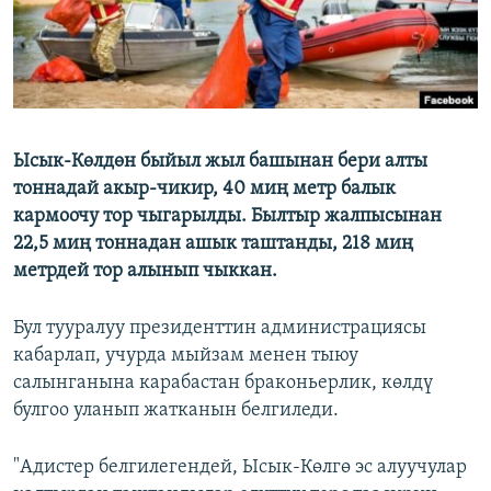
Ысык-Көлдөн быйыл жыл башынан бери алты
тоннадай акыр-чикир, 40 миң метр балык
кармоочу тор чыгарылды. Былтыр жалпысынан
22,5 миң тоннадан ашык таштанды, 218 миң
метрдей тор алынып чыккан.
Бул тууралуу президенттин администрациясы
кабарлап, учурда мыйзам менен тыюу
салынганына карабастан браконьерлик, көлдү
булгоо уланып жатканын белгиледи.
"Адистер белгилегендей, Ысык-Көлгө эс алуучулар