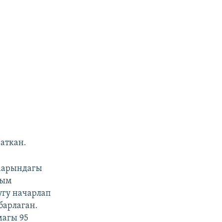
аткан.
аарындагы
лым
угу начарлап
барлаган.
магы 95