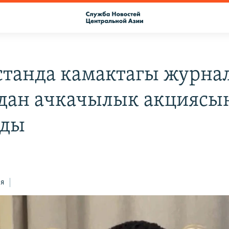
станда камактагы журна
дан ачкачылык акциясы
ады
ся