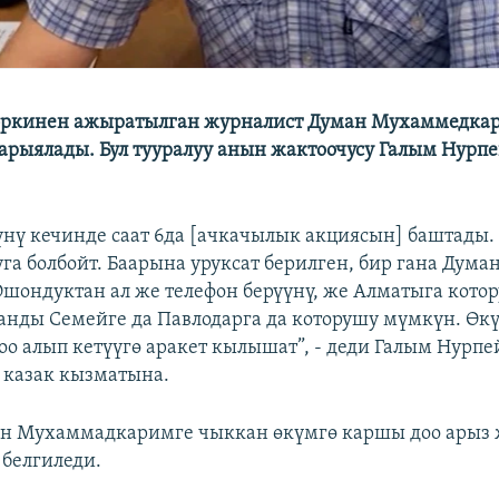
эркинен ажыратылган журналист Думан Мухаммедка
рыялады. Бул тууралуу анын жактоочусу Галым Нурпе
күнү кечинде саат 6да [ачкачылык акциясын] баштады.
га болбойт. Баарына уруксат берилген, бир гана Дума
 Ошондуктан ал же телефон берүүнү, же Алматыга котор
анды Семейге да Павлодарга да которушу мүмкүн. Өк
оо алып кетүүгө аракет кылышат”, - деди Галым Нурпе
 казак кызматына.
ан Мухаммадкаримге чыккан өкүмгө каршы доо арыз 
белгиледи.