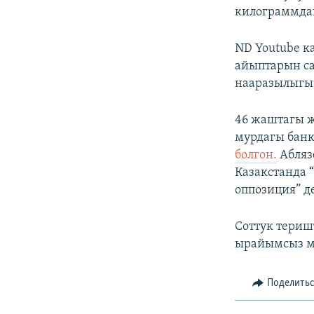
килограммдан
ND Youtube 
айыптарын са
нааразылыгын
46 жаштагы 
мурдагы банк
болгон.
Абляз
Казакстанда 
оппозиция” де
Соттук териш
ырайымсыз м
Поделить