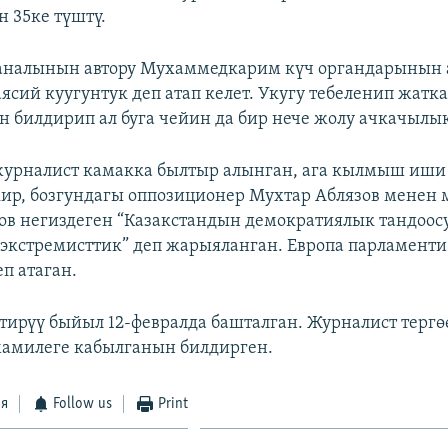
 35ке түштү.
каналынын автору Мухаммедкарим күч органдарынын 
ясий куугунтук деп атап келет. Укугу тебеленип жатк
 билдирип ал буга чейин да бир нече жолу ачкачылы
журналист камакка былтыр алынган, ага кылмыш иши
ир, бозгундагы оппозиционер Мухтар Аблязов менен
ов негиздеген “Казакстандын демократиялык тандоо
“экстремисттик” деп жарыяланган. Европа парламенти
п атаган.
тирүү быйыл 12-февралда башталган. Журналист тергө
амилеге кабылганын билдирген.
ся
Follow us
Print