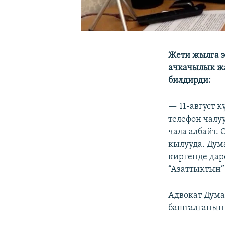
Жети жылга 
ачкачылык жа
билдирди:
— 11-август 
телефон чалуу
чала албайт.
кылууда. Дум
киргенде дар
“Азаттыктын”
Адвокат Дум
башталганын 