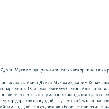
от Думан Мухаммедкаримди жети жылга эркинен ажыр
лист жана активист Думан Мухаммедкарим Конаев ш
аткырылганы 18-июлда белгилүү болгон. Адвокаты Га
рналист ачкачылык кармап келаткандыктан ден соол
ктурлар дарылоо он күндөй созуларын айтышканын ка
айтымында, абакта отургандан бери активисттин сал