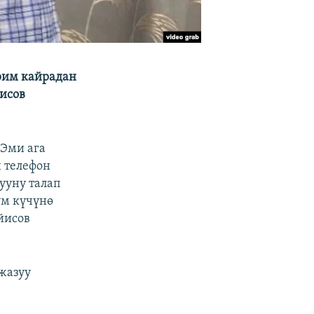
рим кайрадан
исов
 Эми ага
н телефон
ууну талап
үм күчүнө
йисов
жазуу