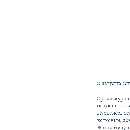
2-августта с
Эркин журна
ооруканага ж
Нурпеисов жу
кеткенин, до
Жактоочунун 