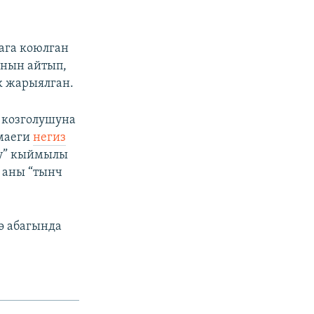
ага коюлган
анын айтып,
к жарыялган.
 козголушуна
 маеги
негиз
су” кыймылы
 аны “тынч
ө абагында