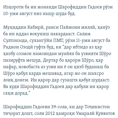
Изҳороти ба ин монанди Шарофиддин Гадоев рӯзи
10-уми август низ нашр шуда буд.
Муҳиддин Кабирӣ, раиси Паймони миллӣ, ҳанӯз
ба ин иддао вокуниш накардааст. Салим
Султонзода, сухангӯйи ПМТ, рӯзи 11-уми август ба
Радиои Озодӣ гуфта буд, ки “дар ибтидо аз ҳар
ҳизбу созмон намояндаи муайян ба узвияти Шӯро
пазируфта мешуд. Дертар бо қарори Шӯро, ҳар
нафар, новобаста аз узви ин ё он ҳизб буданаш ба
Шӯро қабул карда мешавад, агар мо он шахсро
лоиқ донем. Ин қарор дар гузашта қабул шудааст.
Ва худи Шарофиддин Гадоев дар қабули ин қарор
саҳм дорад.”
Шарофиддин Гадоеви 39-сола, ки дар Тоҷикистон
тиҷорат дошт, соли 2012 ҳамроҳи Умаралӣ Қувватов