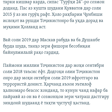
тарки кишвар карда, сипас "Гурӯҳи 24"-ро созмон
доданд. Пас аз кушта шудани Қувватов дар соли
2015 ӯ аз ин гурӯҳ рафт. Ҳоло раҳбарии Ҷунбиши
ислоҳот ва рушди Тоҷикистонро ба уҳда дорад ва
муқими Ҳолланд аст.
Вай соли 2019 дар Маскав рабуда ва ба Душанбе
бурда шуда, танҳо зери фишори бесобиқаи
байнулмилалӣ раҳо гардид.
Паймони миллии Тоҷикистон дар моҳи сентябри
соли 2018 таъсис ёфт. Додгоҳи олии Тоҷикистон
онро дар моҳи октябри соли 2019 ифротгаро ва
террористӣ донист. Ҳарчанд аъзои эътилоф
ҳалномаро беасос хонданд, то кунун чанд нафар ба
пайравӣ аз он ва ё созмонҳои зери чатраш дастгиру
зиндонӣ шудаанд ё таҳти ҷустуҷӯ ҳастанд.