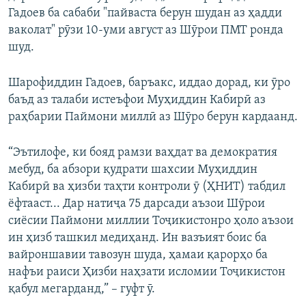
Гадоев ба сабаби "пайваста берун шудан аз ҳадди
ваколат" рӯзи 10-уми август аз Шӯрои ПМТ ронда
шуд.
Шарофиддин Гадоев, баръакс, иддао дорад, ки ӯро
баъд аз талаби истеъфои Муҳиддин Кабирӣ аз
раҳбарии Паймони миллӣ аз Шӯро берун кардаанд.
“Эътилофе, ки бояд рамзи ваҳдат ва демократия
мебуд, ба абзори қудрати шахсии Муҳиддин
Кабирӣ ва ҳизби таҳти контроли ӯ (ҲНИТ) табдил
ёфтааст... Дар натиҷа 75 дарсади аъзои Шӯрои
сиёсии Паймони миллии Тоҷикистонро ҳоло аъзои
ин ҳизб ташкил медиҳанд. Ин вазъият боис ба
вайроншавии тавозун шуда, ҳамаи қарорҳо ба
нафъи раиси Ҳизби наҳзати исломии Тоҷикистон
қабул мегарданд,” – гуфт ӯ.