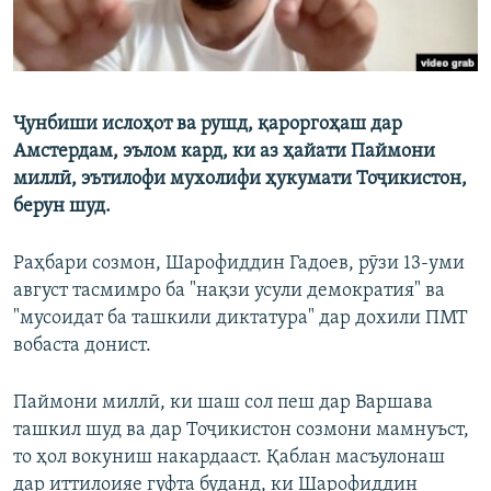
Ҷунбиши ислоҳот ва рушд, қароргоҳаш дар
Амстердам, эълом кард, ки аз ҳайати Паймони
миллӣ, эътилофи мухолифи ҳукумати Тоҷикистон,
берун шуд.
Раҳбари созмон, Шарофиддин Гадоев, рӯзи 13-уми
август тасмимро ба "нақзи усули демократия" ва
"мусоидат ба ташкили диктатура" дар дохили ПМТ
вобаста донист.
Паймони миллӣ, ки шаш сол пеш дар Варшава
ташкил шуд ва дар Тоҷикистон созмони мамнуъст,
то ҳол вокуниш накардааст. Қаблан масъулонаш
дар иттилоияе гуфта буданд, ки Шарофиддин