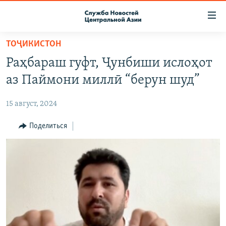
Ссылки
доступа
Вернуться
ТОҶИКИСТОН
к
О ПРОЕКТЕ
Раҳбараш гуфт, Ҷунбиши ислоҳот
основному
ПОДПИСКА
содержанию
аз Паймони миллӣ “берун шуд”
КОНТАКТЫ
Вернутся
к
15 август, 2024
RFE/RL ДИРЕКТ
главной
НАСТОЯЩЕЕ ВРЕМЯ
Поделиться
навигации
Вернутся
МИГРАНТ МЕДИА
к
поиску