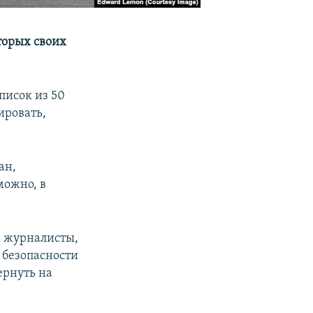
торых своих
писок из 50
ировать,
ан,
можно, в
, журналисты,
 безопасности
ернуть на