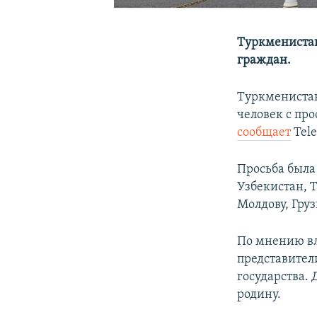
Туркменистан
граждан.
Туркменистан
человек с пр
сообщает
Tel
Просьба была
Узбекистан, 
Молдову, Гру
По мнению вл
представител
государства. 
родину.