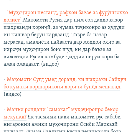
-
"Муҳоҷирон нестанд, рафҳои баъзе аз фурӯшгоҳҳо
холист"
.Мақомоти Русия дар ним сол даҳҳо ҳазор
шаҳрванди хориҷӣ, аз ҷумла тоҷиконро аз ҳудуди
ин кишвар берун кардаанд. Тавре ба назар
мерасад, амалиёти пайваста дар моҳҳои охир ва
ихроҷи муҳоҷирон боис шуд, ки дар баъзе аз
вилоятҳои Русия камбуди ҷиддии нерӯи корӣ ба
амал омадааст. (видео)
-
Мақомоти Суғд умед доранд, ки шаҳраки Сайҳун
бо кумаки коршарикони хориҷӣ бунёд мешавад
.
(видео)
-
Манъи рондани "самокат" муҳоҷиронро бекор
мекунад?
Як тасмими нави мақомоти рус сабаби
нигаронии амиқи муҳоҷирони Осиёи Марказӣ
шудааст. Думаи Давлатии Русия пешниҳоди боло