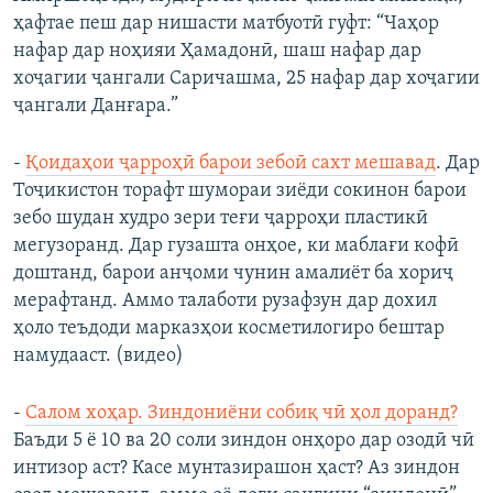
ҳафтае пеш дар нишасти матбуотӣ гуфт: “Чаҳор
нафар дар ноҳияи Ҳамадонӣ, шаш нафар дар
хоҷагии ҷангали Саричашма, 25 нафар дар хоҷагии
ҷангали Данғара.”
-
Қоидаҳои ҷарроҳӣ барои зебоӣ сахт мешавад
. Дар
Тоҷикистон торафт шумораи зиёди сокинон барои
зебо шудан худро зери теғи ҷарроҳи пластикӣ
мегузоранд. Дар гузашта онҳое, ки маблағи кофӣ
доштанд, барои анҷоми чунин амалиёт ба хориҷ
мерафтанд. Аммо талаботи рузафзун дар дохил
ҳоло теъдоди марказҳои косметилогиро бештар
намудааст. (видео)
-
Салом хоҳар. Зиндониёни собиқ чӣ ҳол доранд?
Баъди 5 ё 10 ва 20 соли зиндон онҳоро дар озодӣ чӣ
интизор аст? Касе мунтазирашон ҳаст? Аз зиндон