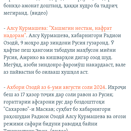
бонкҳо амонат доштанд, ҳаққи худро ба тадриҷ
мегиранд. (видео)
-
Алсу Қурмашева: "Хашмгин нестам, нафрат
надорам"
. Алсу Қурмашева, хабарнигори Радиои
Озодӣ, 9 моҳро дар зиндони Русия гузаронд. Ӯ
ҳафтае пеш ҳангоми табодули маҳбусон миёни
Русия, Амрико ва кишварҳои дигар озод шуд.
Мегӯяд, азоби зиндонро фаромӯш накардааст, вале
аз пайвастан бо оилааш хушҳол аст.
-
Ахбори Озодӣ аз 6-уми августи соли 2024
. Ихроҷи
беш аз 17 ҳазор тоҷик дар соли равон аз Русия;
ғоратгарии афсарони рус дар боздоштгоҳи
"Сахарово"-и Маскав; суҳбат бо хабарнигори
раҳошудаи Радиои Озодӣ Алсу Қурмашева ва оғози
режими сафари бидуни раводид байни