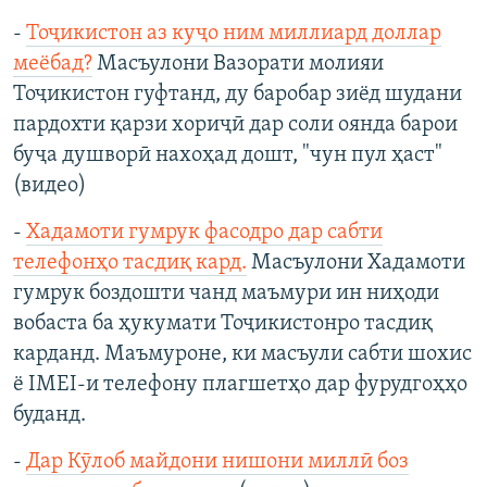
-
Тоҷикистон аз куҷо ним миллиард доллар
меёбад?
Масъулони Вазорати молияи
Тоҷикистон гуфтанд, ду баробар зиёд шудани
пардохти қарзи хориҷӣ дар соли оянда барои
буҷа душворӣ нахоҳад дошт, "чун пул ҳаст"
(видео)
-
Хадамоти гумрук фасодро дар сабти
телефонҳо тасдиқ кард.
Масъулони Хадамоти
гумрук боздошти чанд маъмури ин ниҳоди
вобаста ба ҳукумати Тоҷикистонро тасдиқ
карданд. Маъмуроне, ки масъули сабти шохис
ё IMEI-и телефону плагшетҳо дар фурудгоҳҳо
буданд.
-
Дар Кӯлоб майдони нишони миллӣ боз