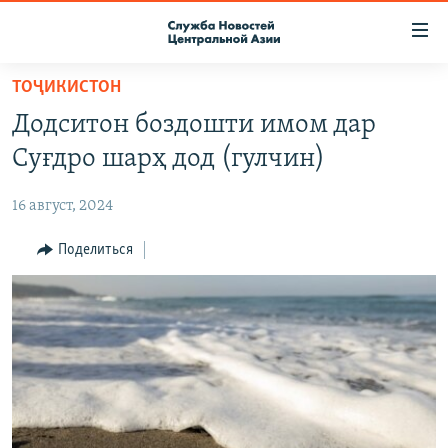
Ссылки
доступа
Вернуться
ТОҶИКИСТОН
к
О ПРОЕКТЕ
Додситон боздошти имом дар
основному
ПОДПИСКА
содержанию
Суғдро шарҳ дод (гулчин)
КОНТАКТЫ
Вернутся
к
16 август, 2024
RFE/RL ДИРЕКТ
главной
НАСТОЯЩЕЕ ВРЕМЯ
Поделиться
навигации
Вернутся
МИГРАНТ МЕДИА
к
поиску