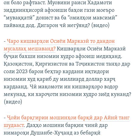
он боло рафтааст. Муовини раиси Хадамоти
зиддиинҳисорӣ афзоиши баҳои гази моеъро
“муваққатӣ” донист ва ба “омилҳои мавсимӣ”
пайванд дод. Дигарон чӣ мегӯянд? (видео)
-
Чаро кишварҳои Осиёи Марказӣ то дандон
мусаллаҳ мешаванд?
Кишварҳои Осиёи Марказӣ
буҷаи бахши низомии худро афзоиш медиҳанд.
Қазоқистон, Қирғизистон ва Тоҷикистон танҳо дар
соли 2023 барои беҳтар кардани иқтидори
низомии худ қариб ду миллиард доллар харҷ
кардаанд. Чӣ мақомоти ин кишварҳоро водор
мекунад, ки хароҷоти низомии худро зиёд кунанд?
(видео)
-
Ҷойи барқгирии мошинҳои барқӣ дар Айнӣ танг
шудааст
. Даҳҳо мошини барқии чинӣ дар
нимароҳи Душанбе-Хуҷанд аз бебарқӣ