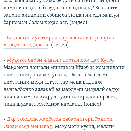
озод мешаванд, аммо оё доғи сангини “зиндонӣ”
домани онҳоро ба зудӣ сар хоҳад дод? Бозгашти
занони зиндонии собиқ ба зиндагии одӣ мавзӯи
барномаи Салом хоҳар аст. (видео)
-
Боздошти муҳоҷирон дар мошини саршор аз
харбузаи содиротӣ
. (видео)
-
Муҷозот барои чидани пистаи хом дар Кӯлоб
.
Мақомоти ҷангали минтақаи Кӯлоб аз хом чидани
писта нигаронӣ мекунанд. Одатан мавсими
пистачинӣ моҳи август сар мешавад вале
ҷангалбонҳо аллакай аз мардуми маҳаллӣ садҳо
кило ин меваи худрӯи кӯҳистониро,ки норасид
чида шудааст мусодира карданд. (видео)
-
Дар табодули маҳбусон хабарнигори Радиои
Озодӣ озод мешавад.
Мақомоти Русия, Иёлоти