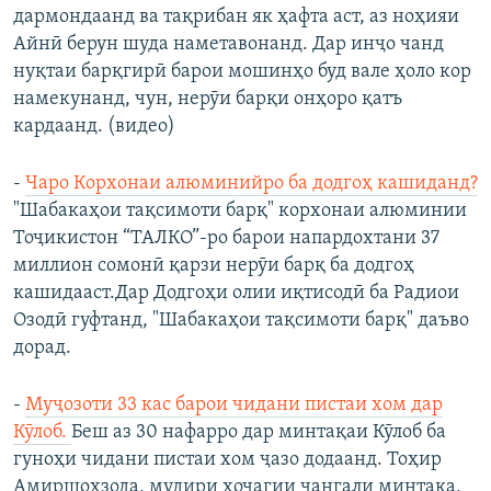
дармондаанд ва тақрибан як ҳафта аст, аз ноҳияи
Айнӣ берун шуда наметавонанд. Дар инҷо чанд
нуқтаи барқгирӣ барои мошинҳо буд вале ҳоло кор
намекунанд, чун, нерӯи барқи онҳоро қатъ
кардаанд. (видео)
-
Чаро Корхонаи алюминийро ба додгоҳ кашиданд?
"Шабакаҳои тақсимоти барқ" корхонаи алюминии
Тоҷикистон “ТАЛКО”-ро барои напардохтани 37
миллион сомонӣ қарзи нерӯи барқ ба додгоҳ
кашидааст.Дар Додгоҳи олии иқтисодӣ ба Радиои
Озодӣ гуфтанд, "Шабакаҳои тақсимоти барқ" даъво
дорад.
-
Муҷозоти 33 кас барои чидани пистаи хом дар
Кӯлоб.
Беш аз 30 нафарро дар минтақаи Кӯлоб ба
гуноҳи чидани пистаи хом ҷазо додаанд. Тоҳир
Амиршоҳзода, мудири хоҷагии ҷангали минтақа,