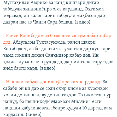
Муттаҳидаи Амрико ва чанд кишвари дигар
табодули зиндониёнро оғоз кардаанд. Эҳтимол
меравад, ин калонтарин табодули маҳбусон дар
давраи пас аз Ҷанги Сард бошад. (видео)
-
Раиси Конибодом аз боздошти як гумонбар хабар
дод
. Абдусалом Тухтасунзода, раиси шаҳри
Конибодом, аз боздошти як гумонзад дар куштори
чанд сокини деҳаи Санҷидзор хабар дод. Ин
ҳодиса ду моҳ пеш рух дода, дар минтақа сарусадои
зиёд барпо кард. (видео)
-
Нақшаи қабули донишҷӯёнро кам кардаанд
. Ба
сабаби он ки дар се соли охир қисме аз курсиҳои
холии донишкадаву донишгоҳҳои Тоҷикистон пур
нашуд, бо пешниҳоди Маркази Миллии Тестӣ
нақшаи қабули довталабонро ҳудуди 10 дарсад кам
кардаанд. (видео)