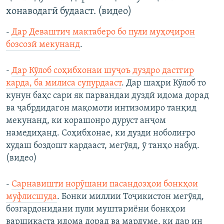
хонаводагӣ будааст. (видео)
-
Дар Деваштич мактаберо бо пули муҳоҷирон
бозсозӣ мекунанд
.
-
Дар Кӯлоб соҳибхонаи шуҷоъ дуздро дастгир
карда, ба милиса супурдааст
. Дар шаҳри Кӯлоб то
кунун баҳс сари як парвандаи дуздӣ идома дорад
ва ҷабрдидагон мақомоти интизомиро танқид
мекунанд, ки корашонро дуруст анҷом
намедиҳанд. Соҳибхонае, ки дузди ноболиғро
худаш боздошт кардааст, мегӯяд, ӯ танҳо набуд.
(видео)
-
Сарнавишти норӯшани пасандозҳои бонкҳои
муфлисшуда
. Бонки миллии Тоҷикистон мегӯяд,
бозгардонидани пули муштариёни бонкҳои
варшикаста идома дорад ва мардуме, ки дар ин