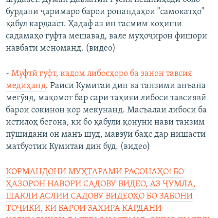
бурдани ҷаримаро барои ронандаҳои "самокатҳо"
қабул кардааст. Ҳадаф аз ин тасмим коҳиши
садамаҳо гуфта мешавад, вале муҳоҷирон фишори
навбатӣ меноманд. (видео)
-
Муфтӣ гуфт, кадом либосҳоро ба занон тавсия
медиҳанд
. Раиси Кумитаи дин ва танзими анъана
мегӯяд, мақомот бар сари таҳияи либоси тавсиявӣ
барои сокинон кор мекунанд. Масъалаи либоси ба
истилоҳ бегона, ки бо қабули қонуни нави танзим
пӯшидани он манъ шуд, мавзӯи баҳс дар нишасти
матбуотии Кумитаи дин буд. (видео)
КОРМАНДОНИ МУҲТАРАМИ РАСОНАҲО! БО
ҲАЗОРОН НАВОРИ САДОВУ ВИДЕО, АЗ ҶУМЛА,
ШАКЛИ АСЛИИ САДОВУ ВИДЕОҲО БО ЗАБОНИ
ТОҶИКӢ, КИ БАРОИ ЗАХИРА КАРДАНИ