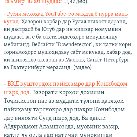
таъмирталаб шудааст
. (видео)
-
Русия мехоҳад YouTube-ро маҳдуд ё пурра манъ
кунад
. Ҳазорон корбар дар Русия шикоят доранд,
ки дастрасӣ ба Ютуб дар ин кишвар номумкин
шудааст ва ё ба сахтӣ видеоҳоро мекушоянду
мебинанд. Вебсайти "Downdetector", ки қатъи кори
торнамоҳоро мушоҳидаву сабт мекунад, хабар дод,
ки шикоятҳо аксаран аз Маскав, Санкт-Петербург
ва Екатеринбург мерасанд. (видео)
-
ВКД кушторҳои пайиҳамро дар Конибодом
шарҳ дод
. Вазорати корҳои дохилии
Тоҷикистон пас аз муддати тӯлонӣ қатлҳои
пайиҳаму тарснокро дар шаҳри Конибодом
дар вилояти Суғд шарҳ дод. Ба қавли
Абдураҳмон Аламшозода, муовини вазир,
қатли ду оила дар натиҷаи муноқишаи