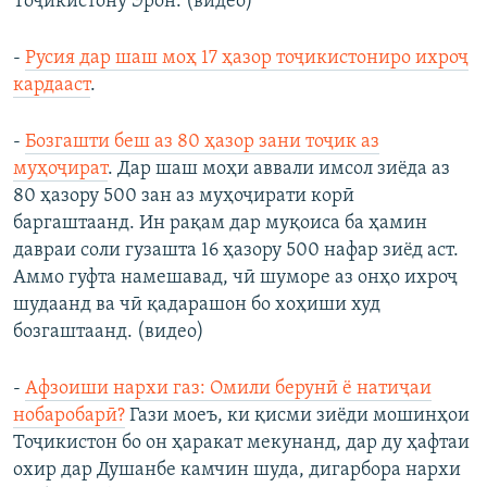
Тоҷикистону Эрон. (видео)
-
Русия дар шаш моҳ 17 ҳазор тоҷикистониро ихроҷ
кардааст
.
-
Бозгашти беш аз 80 ҳазор зани тоҷик аз
муҳоҷират
. Дар шаш моҳи аввали имсол зиёда аз
80 ҳазору 500 зан аз муҳоҷирати корӣ
баргаштаанд. Ин рақам дар муқоиса ба ҳамин
давраи соли гузашта 16 ҳазору 500 нафар зиёд аст.
Аммо гуфта намешавад, чӣ шуморе аз онҳо ихроҷ
шудаанд ва чӣ қадарашон бо хоҳиши худ
бозгаштаанд. (видео)
-
Афзоиши нархи газ: Омили берунӣ ё натиҷаи
нобаробарӣ?
Гази моеъ, ки қисми зиёди мошинҳои
Тоҷикистон бо он ҳаракат мекунанд, дар ду ҳафтаи
охир дар Душанбе камчин шуда, дигарбора нархи