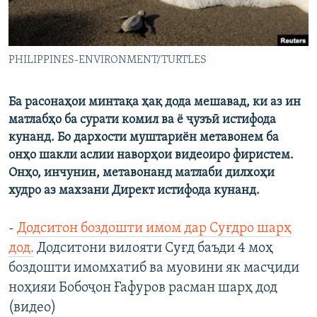
PHILIPPINES-ENVIRONMENT/TURTLES
Ба расонаҳои минтақа ҳақ дода мешавад, ки аз ин
матлабҳо ба сурати комил ва ё ҷузъӣ истифода
кунанд. Бо дархости муштариён метавонем ба
онҳо шакли аслии наворҳои видеоиро фиристем.
Онҳо, инчунин, метавонанд матлаби дилхоҳи
худро аз махзани Директ истифода кунанд.
-
Додситон боздошти имом дар Суғдро шарҳ
дод.
Додситони вилояти Суғд баъди 4 моҳ
боздошти имомхатиб ва муовини як масҷиди
ноҳияи Бобоҷон Ғафуров расман шарҳ дод
(видео)