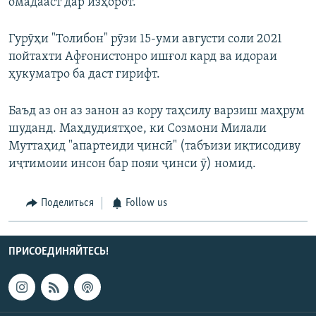
омадааст дар изҳорот.
Гурӯҳи "Толибон" рӯзи 15-уми августи соли 2021
пойтахти Афғонистонро ишғол кард ва идораи
ҳукуматро ба даст гирифт.
Баъд аз он аз занон аз кору таҳсилу варзиш маҳрум
шуданд. Маҳдудиятҳое, ки Созмони Милали
Муттаҳид "апартеиди ҷинсӣ" (табъизи иқтисодиву
иҷтимоии инсон бар пояи ҷинси ӯ) номид.
Поделиться
Follow us
ПРИСОЕДИНЯЙТЕСЬ!