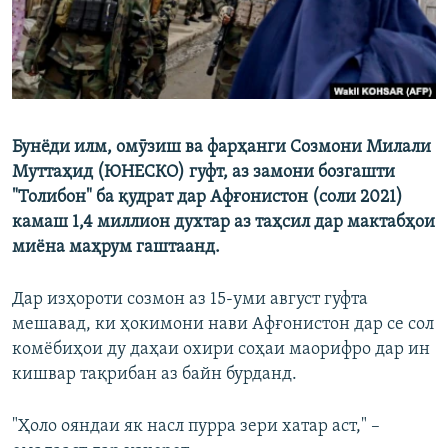
Бунёди илм, омӯзиш ва фарҳанги Созмони Милали
Муттаҳид (ЮНЕСКО) гуфт, аз замони бозгашти
"Толибон" ба қудрат дар Афғонистон (соли 2021)
камаш 1,4 миллион духтар аз таҳсил дар мактабҳои
миёна маҳрум гаштаанд.
Дар изҳороти созмон аз 15-уми август гуфта
мешавад, ки ҳокимони нави Афғонистон дар се сол
комёбиҳои ду даҳаи охири соҳаи маорифро дар ин
кишвар тақрибан аз байн бурданд.
"Ҳоло ояндаи як насл пурра зери хатар аст," –