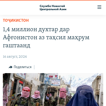
Ссылки
доступа
Вернуться
ТОҶИКИСТОН
к
О ПРОЕКТЕ
1,4 миллион духтар дар
основному
ПОДПИСКА
содержанию
Афғонистон аз таҳсил маҳрум
КОНТАКТЫ
Вернутся
гаштаанд
к
RFE/RL ДИРЕКТ
главной
16 август, 2024
НАСТОЯЩЕЕ ВРЕМЯ
навигации
Вернутся
Поделиться
МИГРАНТ МЕДИА
к
поиску