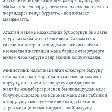
ара бекеттеринде көзөмөл чаралары күчөтүлдү.
Маймыл чечек оорусу катталган өлкөлөрдөн келген
жарандарга көңүл бурулат», - деп айтылат
маалыматта.
Аталган мекеме Казакстанда бул оорунун бир дагы
учуру катталбаганын белгиледи. Саламаттык
сактоо министрлиги эпидемиологиялык абалды
көзөмөлдөп жатканын жана бардык өзгөрүүлөргө
ыкчам чара көрүүгө даяр экенин кошумчалады.
Министрлик илдет жайылган өлкөлөргө барууну
пландап жаткан жарандарга сактык чараларын
көрүүнү, анын ичинде оорулуу адамдар жана
жапайы жаныбарлар менен байланышуудан алыс
болууну, ошондой эле исиркек жана дене табынын
көтөрүлүшү сыяктуу белгилер пайда болгондо
дароо медициналык жардамга кайрылууну