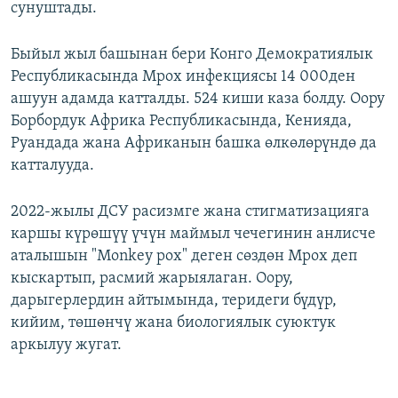
сунуштады.
Быйыл жыл башынан бери Конго Демократиялык
Республикасында Mpox инфекциясы 14 000ден
ашуун адамда катталды. 524 киши каза болду. Оору
Борбордук Африка Республикасында, Кенияда,
Руандада жана Африканын башка өлкөлөрүндө да
катталууда.
2022-жылы ДСУ расизмге жана стигматизацияга
каршы күрөшүү үчүн маймыл чечегинин анлисче
аталышын "Monkey pox" деген сөздөн Mpox деп
кыскартып, расмий жарыялаган. Оору,
дарыгерлердин айтымында, теридеги бүдүр,
кийим, төшөнчү жана биологиялык суюктук
аркылуу жугат.