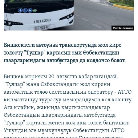
Бишкектеги автоунаа транспортунда жол кире
төлөөчү "Тулпар" картасын эми Өзбекстандын
шаарларындагы автобустарда да колдонсо болот.
Бишкек мэриясы 20-августта кабарлагандай,
"Тулпар" жана Өзбекстандагы жол кирени
автоматтык төлөө системасынын оператору - АТТО
кызматташуу тууралуу меморандумга кол коюшту.
Ага ылайык, жакында кыргызстандыктар
Өзбекстандын шаарларындагы автобустарда
"Тулпар" картасы менен жол акы төлөй башташат.
Ушундай эле мүмкүнчүлүк Өзбекстандын АТТО