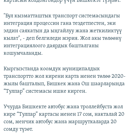
картасын колдонгондор үчүн Бишкекте түзүлөт.
"Бул кызматташтык транспорт системасындагы
интеграция процессин гана тездетпестен, эки
элдин саякатын да ыңгайлуу жана жеткиликтүү
кылат", - деп белгиледи мэрия. Жол акы төлөөнү
интеграциялоого даярдык башталганы
кошумчаланды.
Кыргызстанда коомдук муниципалдык
транспортто жол кирени карта менен төлөө 2020-
жылы башталып, Бишкек жана Ош шаарларында
“Тулпар” системасы ишке кирген.
Учурда Бишкекте автобус жана троллейбуста жол
кире “Тулпар” картасы менен 17 сом, накталай 20
сом, менчик автобус жана маршруткаларда 20
сомду түзөт.