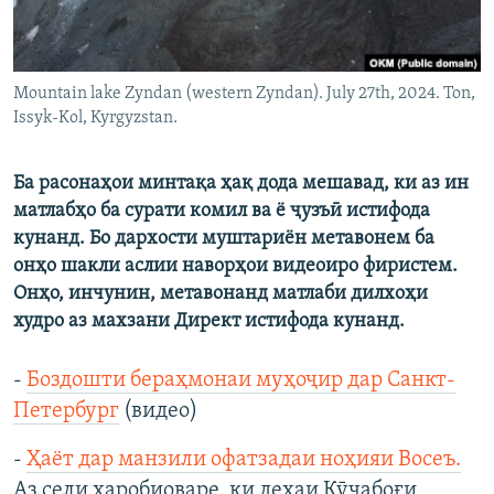
Mountain lake Zyndan (western Zyndan). July 27th, 2024. Ton,
Issyk-Kol, Kyrgyzstan.
Ба расонаҳои минтақа ҳақ дода мешавад, ки аз ин
матлабҳо ба сурати комил ва ё ҷузъӣ истифода
кунанд. Бо дархости муштариён метавонем ба
онҳо шакли аслии наворҳои видеоиро фиристем.
Онҳо, инчунин, метавонанд матлаби дилхоҳи
худро аз махзани Директ истифода кунанд.
-
Боздошти бераҳмонаи муҳоҷир дар Санкт-
Петербург
(видео)
-
Ҳаёт дар манзили офатзадаи ноҳияи Восеъ.
Аз сели харобиоваре, ки деҳаи Кӯчабоғи