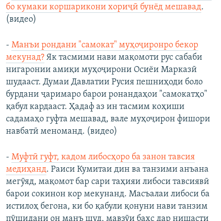
бо кумаки коршарикони хориҷӣ бунёд мешавад
.
(видео)
-
Манъи рондани "самокат" муҳоҷиронро бекор
мекунад?
Як тасмими нави мақомоти рус сабаби
нигаронии амиқи муҳоҷирони Осиёи Марказӣ
шудааст. Думаи Давлатии Русия пешниҳоди боло
бурдани ҷаримаро барои ронандаҳои "самокатҳо"
қабул кардааст. Ҳадаф аз ин тасмим коҳиши
садамаҳо гуфта мешавад, вале муҳоҷирон фишори
навбатӣ меноманд. (видео)
-
Муфтӣ гуфт, кадом либосҳоро ба занон тавсия
медиҳанд
. Раиси Кумитаи дин ва танзими анъана
мегӯяд, мақомот бар сари таҳияи либоси тавсиявӣ
барои сокинон кор мекунанд. Масъалаи либоси ба
истилоҳ бегона, ки бо қабули қонуни нави танзим
пӯшидани он манъ шуд, мавзӯи баҳс дар нишасти