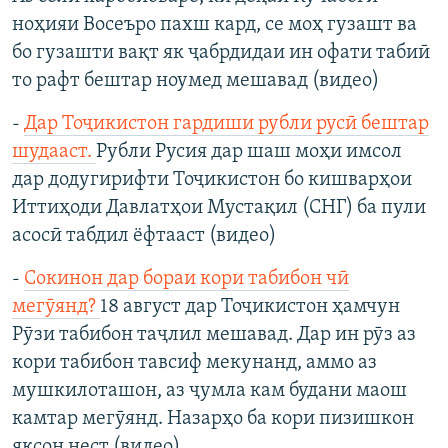
ноҳияи Восеъро пахш кард, се моҳ гузашт ва
бо гузашти вақт як ҷабрдидаи ин офати табиӣ
то рафт бештар ноумед мешавад (видео)
-
Дар Тоҷикистон гардиши рубли русӣ бештар
шудааст.
Рубли Русия дар шаш моҳи имсол
дар додугирифти Тоҷикистон бо кишварҳои
Иттиҳоди Давлатҳои Мустақил (СНГ) ба пули
асосӣ табдил ёфтааст (видео)
-
Сокинон дар бораи кори табибон чӣ
мегӯянд?
18 август дар Тоҷикистон ҳамчун
Рӯзи табибон таҷлил мешавад. Дар ин рӯз аз
кори табибон тавсиф мекунанд, аммо аз
мушкилоташон, аз ҷумла кам будани маош
камтар мегӯянд. Назарҳо ба кори пизишкон
яксон нест (видео)