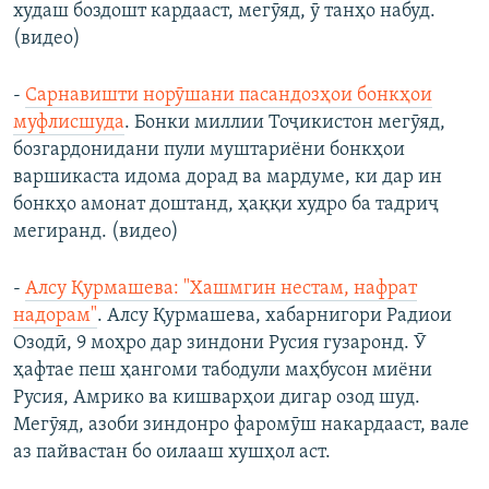
худаш боздошт кардааст, мегӯяд, ӯ танҳо набуд.
(видео)
-
Сарнавишти норӯшани пасандозҳои бонкҳои
муфлисшуда
. Бонки миллии Тоҷикистон мегӯяд,
бозгардонидани пули муштариёни бонкҳои
варшикаста идома дорад ва мардуме, ки дар ин
бонкҳо амонат доштанд, ҳаққи худро ба тадриҷ
мегиранд. (видео)
-
Алсу Қурмашева: "Хашмгин нестам, нафрат
надорам"
. Алсу Қурмашева, хабарнигори Радиои
Озодӣ, 9 моҳро дар зиндони Русия гузаронд. Ӯ
ҳафтае пеш ҳангоми табодули маҳбусон миёни
Русия, Амрико ва кишварҳои дигар озод шуд.
Мегӯяд, азоби зиндонро фаромӯш накардааст, вале
аз пайвастан бо оилааш хушҳол аст.