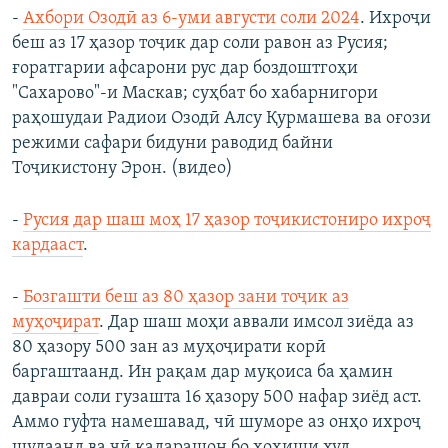
-
Ахбори Озодӣ аз 6-уми августи соли 2024
. Ихроҷи
беш аз 17 ҳазор тоҷик дар соли равон аз Русия;
ғоратгарии афсарони рус дар боздоштгоҳи
"Сахарово"-и Маскав; суҳбат бо хабарнигори
раҳошудаи Радиои Озодӣ Алсу Қурмашева ва оғози
режими сафари бидуни раводид байни
Тоҷикистону Эрон. (видео)
-
Русия дар шаш моҳ 17 ҳазор тоҷикистониро ихроҷ
кардааст
.
-
Бозгашти беш аз 80 ҳазор зани тоҷик аз
муҳоҷират
. Дар шаш моҳи аввали имсол зиёда аз
80 ҳазору 500 зан аз муҳоҷирати корӣ
баргаштаанд. Ин рақам дар муқоиса ба ҳамин
давраи соли гузашта 16 ҳазору 500 нафар зиёд аст.
Аммо гуфта намешавад, чӣ шуморе аз онҳо ихроҷ
шудаанд ва чӣ қадарашон бо хоҳиши худ