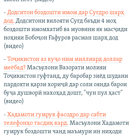
-
Додситон боздошти имом дар Суғдро шарҳ
дод.
Додситони вилояти Суғд баъди 4 моҳ
боздошти имомхатиб ва муовини як масҷиди
ноҳияи Бобоҷон Ғафуров расман шарҳ дод
(видео)
-
Тоҷикистон аз куҷо ним миллиард доллар
меёбад?
Масъулони Вазорати молияи
Тоҷикистон гуфтанд, ду баробар зиёд шудани
пардохти қарзи хориҷӣ дар соли оянда барои
буҷа душворӣ нахоҳад дошт, "чун пул ҳаст"
(видео)
-
Хадамоти гумрук фасодро дар сабти
телефонҳо тасдиқ кард.
Масъулони Хадамоти
гумрук боздошти чанд маъмури ин ниҳоди