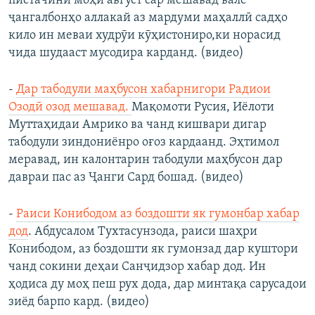
пистачинӣ моҳи август сар мешавад вале
ҷангалбонҳо аллакай аз мардуми маҳаллӣ садҳо
кило ин меваи худрӯи кӯҳистониро,ки норасид
чида шудааст мусодира карданд. (видео)
-
Дар табодули маҳбусон хабарнигори Радиои
Озодӣ озод мешавад.
Мақомоти Русия, Иёлоти
Муттаҳидаи Амрико ва чанд кишвари дигар
табодули зиндониёнро оғоз кардаанд. Эҳтимол
меравад, ин калонтарин табодули маҳбусон дар
давраи пас аз Ҷанги Сард бошад. (видео)
-
Раиси Конибодом аз боздошти як гумонбар хабар
дод
. Абдусалом Тухтасунзода, раиси шаҳри
Конибодом, аз боздошти як гумонзад дар куштори
чанд сокини деҳаи Санҷидзор хабар дод. Ин
ҳодиса ду моҳ пеш рух дода, дар минтақа сарусадои
зиёд барпо кард. (видео)