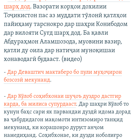
шарҳ дод
. Вазорати корҳои дохилии
Тоҷикистон пас аз муддати тӯлонӣ қатлҳои
пайиҳаму тарснокро дар шаҳри Конибодом
дар вилояти Суғд шарҳ дод. Ба қавли
Абдураҳмон Аламшозода, муовини вазир,
қатли ду оила дар натиҷаи муноқишаи
хонаводагӣ будааст. (видео)
-
Дар Деваштич мактаберо бо пули муҳоҷирон
бозсозӣ мекунанд
.
-
Дар Кӯлоб соҳибхонаи шуҷоъ дуздро дастгир
карда, ба милиса супурдааст
. Дар шаҳри Кӯлоб то
кунун баҳс сари як парвандаи дуздӣ идома дорад
ва ҷабрдидагон мақомоти интизомиро танқид
мекунанд, ки корашонро дуруст анҷом
намедиҳанд. Соҳибхонае, ки дузди ноболиғро