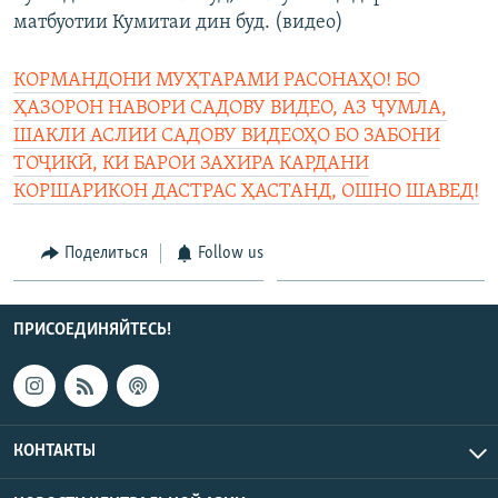
матбуотии Кумитаи дин буд. (видео)
КОРМАНДОНИ МУҲТАРАМИ РАСОНАҲО! БО
ҲАЗОРОН НАВОРИ САДОВУ ВИДЕО, АЗ ҶУМЛА,
ШАКЛИ АСЛИИ САДОВУ ВИДЕОҲО БО ЗАБОНИ
ТОҶИКӢ, КИ БАРОИ ЗАХИРА КАРДАНИ
КОРШАРИКОН ДАСТРАС ҲАСТАНД, ОШНО ШАВЕД!
Поделиться
Follow us
ПРИСОЕДИНЯЙТЕСЬ!
КОНТАКТЫ