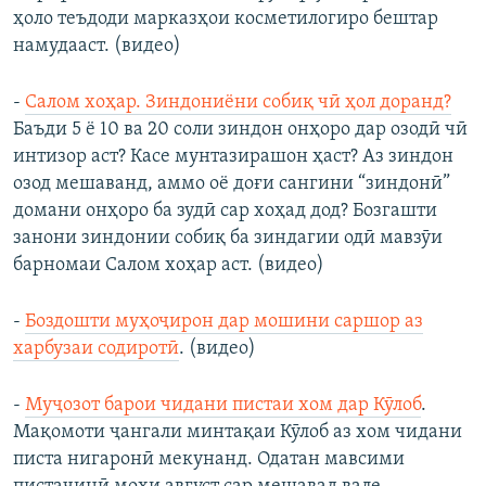
ҳоло теъдоди марказҳои косметилогиро бештар
намудааст. (видео)
-
Салом хоҳар. Зиндониёни собиқ чӣ ҳол доранд?
Баъди 5 ё 10 ва 20 соли зиндон онҳоро дар озодӣ чӣ
интизор аст? Касе мунтазирашон ҳаст? Аз зиндон
озод мешаванд, аммо оё доғи сангини “зиндонӣ”
домани онҳоро ба зудӣ сар хоҳад дод? Бозгашти
занони зиндонии собиқ ба зиндагии одӣ мавзӯи
барномаи Салом хоҳар аст. (видео)
-
Боздошти муҳоҷирон дар мошини саршор аз
харбузаи содиротӣ
. (видео)
-
Муҷозот барои чидани пистаи хом дар Кӯлоб
.
Мақомоти ҷангали минтақаи Кӯлоб аз хом чидани
писта нигаронӣ мекунанд. Одатан мавсими