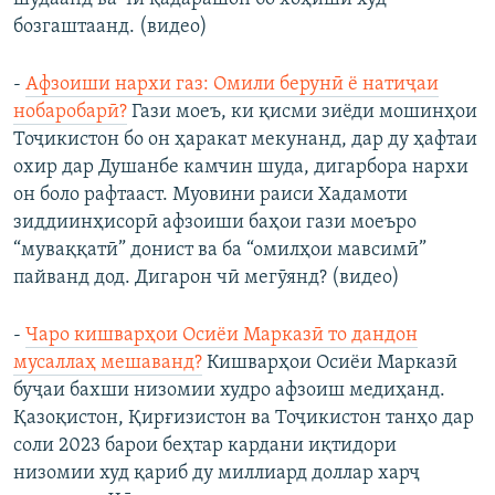
бозгаштаанд. (видео)
-
Афзоиши нархи газ: Омили берунӣ ё натиҷаи
нобаробарӣ?
Гази моеъ, ки қисми зиёди мошинҳои
Тоҷикистон бо он ҳаракат мекунанд, дар ду ҳафтаи
охир дар Душанбе камчин шуда, дигарбора нархи
он боло рафтааст. Муовини раиси Хадамоти
зиддиинҳисорӣ афзоиши баҳои гази моеъро
“муваққатӣ” донист ва ба “омилҳои мавсимӣ”
пайванд дод. Дигарон чӣ мегӯянд? (видео)
-
Чаро кишварҳои Осиёи Марказӣ то дандон
мусаллаҳ мешаванд?
Кишварҳои Осиёи Марказӣ
буҷаи бахши низомии худро афзоиш медиҳанд.
Қазоқистон, Қирғизистон ва Тоҷикистон танҳо дар
соли 2023 барои беҳтар кардани иқтидори
низомии худ қариб ду миллиард доллар харҷ