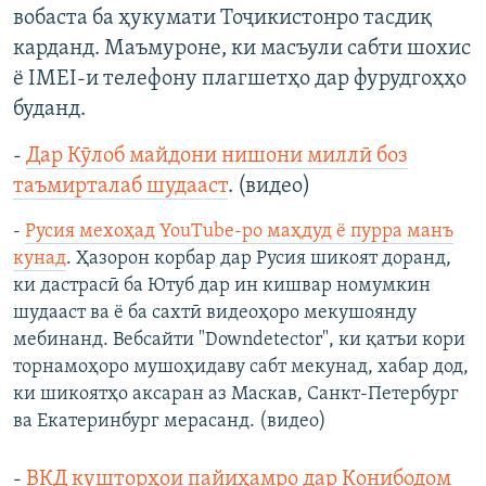
вобаста ба ҳукумати Тоҷикистонро тасдиқ
карданд. Маъмуроне, ки масъули сабти шохис
ё IMEI-и телефону плагшетҳо дар фурудгоҳҳо
буданд.
-
Дар Кӯлоб майдони нишони миллӣ боз
таъмирталаб шудааст
. (видео)
-
Русия мехоҳад YouTube-ро маҳдуд ё пурра манъ
кунад
. Ҳазорон корбар дар Русия шикоят доранд,
ки дастрасӣ ба Ютуб дар ин кишвар номумкин
шудааст ва ё ба сахтӣ видеоҳоро мекушоянду
мебинанд. Вебсайти "Downdetector", ки қатъи кори
торнамоҳоро мушоҳидаву сабт мекунад, хабар дод,
ки шикоятҳо аксаран аз Маскав, Санкт-Петербург
ва Екатеринбург мерасанд. (видео)
-
ВКД кушторҳои пайиҳамро дар Конибодом