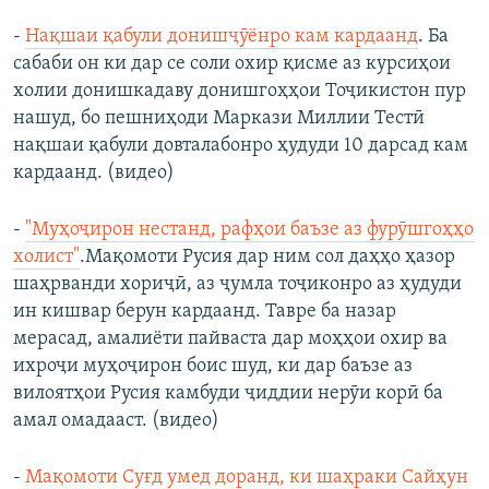
-
Нақшаи қабули донишҷӯёнро кам кардаанд
. Ба
сабаби он ки дар се соли охир қисме аз курсиҳои
холии донишкадаву донишгоҳҳои Тоҷикистон пур
нашуд, бо пешниҳоди Маркази Миллии Тестӣ
нақшаи қабули довталабонро ҳудуди 10 дарсад кам
кардаанд. (видео)
-
"Муҳоҷирон нестанд, рафҳои баъзе аз фурӯшгоҳҳо
холист"
.Мақомоти Русия дар ним сол даҳҳо ҳазор
шаҳрванди хориҷӣ, аз ҷумла тоҷиконро аз ҳудуди
ин кишвар берун кардаанд. Тавре ба назар
мерасад, амалиёти пайваста дар моҳҳои охир ва
ихроҷи муҳоҷирон боис шуд, ки дар баъзе аз
вилоятҳои Русия камбуди ҷиддии нерӯи корӣ ба
амал омадааст. (видео)
-
Мақомоти Суғд умед доранд, ки шаҳраки Сайҳун