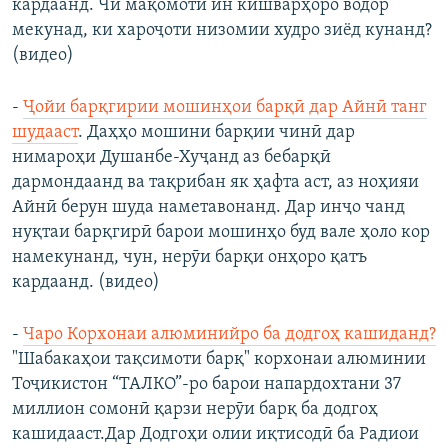
кардаанд. Чӣ мақомоти ин кишварҳоро водор
мекунад, ки хароҷоти низомии худро зиёд кунанд?
(видео)
-
Ҷойи барқгирии мошинҳои барқӣ дар Айнӣ танг
шудааст
. Даҳҳо мошини барқии чинӣ дар
нимароҳи Душанбе-Хуҷанд аз бебарқӣ
дармондаанд ва тақрибан як ҳафта аст, аз ноҳияи
Айнӣ берун шуда наметавонанд. Дар инҷо чанд
нуқтаи барқгирӣ барои мошинҳо буд вале ҳоло кор
намекунанд, чун, нерӯи барқи онҳоро қатъ
кардаанд. (видео)
-
Чаро Корхонаи алюминийро ба додгоҳ кашиданд?
"Шабакаҳои тақсимоти барқ" корхонаи алюминии
Тоҷикистон “ТАЛКО”-ро барои напардохтани 37
миллион сомонӣ қарзи нерӯи барқ ба додгоҳ
кашидааст.Дар Додгоҳи олии иқтисодӣ ба Радиои