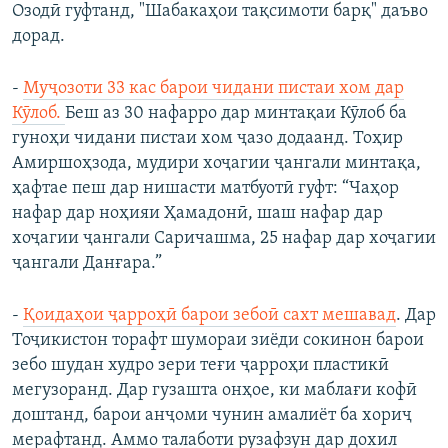
Озодӣ гуфтанд, "Шабакаҳои тақсимоти барқ" даъво
дорад.
-
Муҷозоти 33 кас барои чидани пистаи хом дар
Кӯлоб.
Беш аз 30 нафарро дар минтақаи Кӯлоб ба
гуноҳи чидани пистаи хом ҷазо додаанд. Тоҳир
Амиршоҳзода, мудири хоҷагии ҷангали минтақа,
ҳафтае пеш дар нишасти матбуотӣ гуфт: “Чаҳор
нафар дар ноҳияи Ҳамадонӣ, шаш нафар дар
хоҷагии ҷангали Саричашма, 25 нафар дар хоҷагии
ҷангали Данғара.”
-
Қоидаҳои ҷарроҳӣ барои зебоӣ сахт мешавад
. Дар
Тоҷикистон торафт шумораи зиёди сокинон барои
зебо шудан худро зери теғи ҷарроҳи пластикӣ
мегузоранд. Дар гузашта онҳое, ки маблағи кофӣ
доштанд, барои анҷоми чунин амалиёт ба хориҷ
мерафтанд. Аммо талаботи рузафзун дар дохил