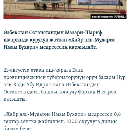
Өзбекстан Ооганстандын Мазари-Шариф
шаарында курулуп жаткан «Хайр аль-Мударис
Имам Бухари» медресесин каржылайт.
21-августта өткөн иш-чарага Балх
провинциясынын губернаторунун орун басары Нур
аль-Ходи Абу Идрис жана Өзбекстандын
Ооганстандагы башкы консулу Фархад Назаров
катышты.
«Хайр аль-Мударис Имам Бухари» медресеси 0,6
гектар аянтка жайгашып, 1000 окуучуга диний
билим берет.