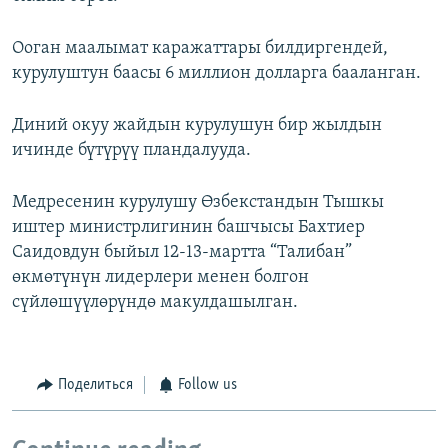
Ооган маалымат каражаттары билдиргендей,
курулуштун баасы 6 миллион долларга бааланган.
Диний окуу жайдын курулушун бир жылдын
ичинде бүтүрүү пландалууда.
Медресенин курулушу Өзбекстандын Тышкы
иштер министрлигинин башчысы Бахтиер
Саидовдун быйыл 12-13-мартта “Талибан”
өкмөтүнүн лидерлери менен болгон
сүйлөшүүлөрүндө макулдашылган.
Поделиться
Follow us