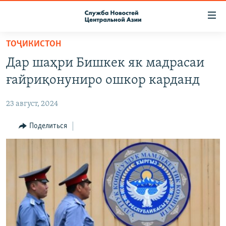
Ссылки
доступа
Вернуться
ТОҶИКИСТОН
к
О ПРОЕКТЕ
Дар шаҳри Бишкек як мадрасаи
основному
ПОДПИСКА
содержанию
ғайриқонуниро ошкор карданд
КОНТАКТЫ
Вернутся
к
23 август, 2024
RFE/RL ДИРЕКТ
главной
НАСТОЯЩЕЕ ВРЕМЯ
Поделиться
навигации
Вернутся
МИГРАНТ МЕДИА
к
поиску