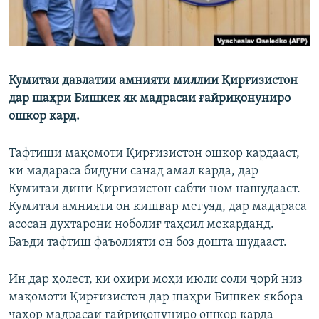
Кумитаи давлатии амнияти миллии Қирғизистон
дар шаҳри Бишкек як мадрасаи ғайриқонуниро
ошкор кард.
Тафтиши мақомоти Қирғизистон ошкор кардааст,
ки мадараса бидуни санад амал карда, дар
Кумитаи дини Қирғизистон сабти ном нашудааст.
Кумитаи амнияти он кишвар мегӯяд, дар мадараса
асосан духтарони ноболиғ таҳсил мекарданд.
Баъди тафтиш фаъолияти он боз дошта шудааст.
Ин дар ҳолест, ки охири моҳи июли соли ҷорӣ низ
мақомоти Қирғизистон дар шаҳри Бишкек якбора
чаҳор мадрасаи ғайриқонуниро ошкор карда