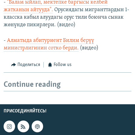
-
"Балам ыйлап, мектепке баргысы келбей
жатканын айтууда".
Орусиядагы мигранттардын 1-
класска кабыл алуудагы орус тили боюнча сынак
жөнүндө пикирлери. (видео)
-
Алматыда абитуриент Билим берүү
министрлигинин сотко берди.
(видео)
Поделиться
Follow us
Continue reading
ПРИСОЕДИНЯЙТЕСЬ!