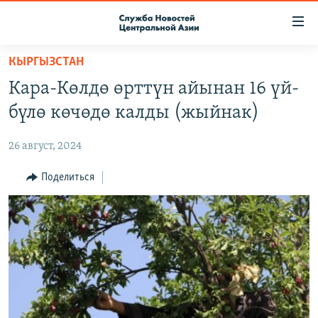
Ссылки
доступа
Вернуться
КЫРГЫЗСТАН
к
О ПРОЕКТЕ
Кара-Көлдө өрттүн айынан 16 үй-
основному
ПОДПИСКА
содержанию
бүлө көчөдө калды (жыйнак)
КОНТАКТЫ
Вернутся
к
26 август, 2024
RFE/RL ДИРЕКТ
главной
НАСТОЯЩЕЕ ВРЕМЯ
Поделиться
навигации
Вернутся
МИГРАНТ МЕДИА
к
поиску