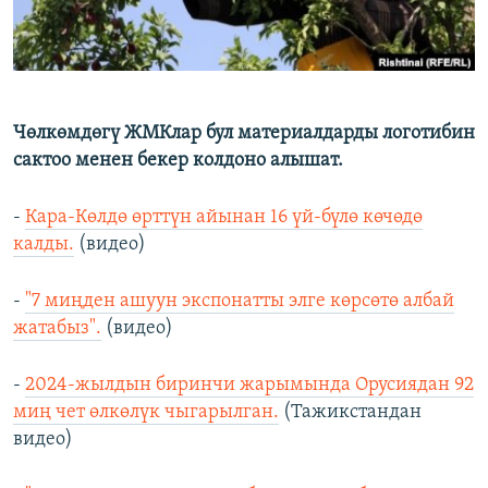
Чөлкөмдөгү ЖМКлар бул материалдарды логотибин
сактоо менен бекер колдоно алышат.
-
Кара-Көлдө өрттүн айынан 16 үй-бүлө көчөдө
калды.
(видео)
-
"7 миңден ашуун экспонатты элге көрсөтө албай
жатабыз".
(видео)
-
2024-жылдын биринчи жарымында Орусиядан 92
миң чет өлкөлүк чыгарылган.
(Тажикстандан
видео)