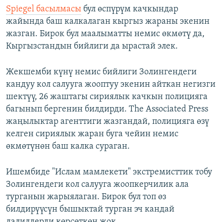
Spiegel басылмасы
бул өспүрүм качкындар
жайында баш калкалаган кыргыз жараны экенин
жазган. Бирок бул маалыматты немис өкмөтү да,
Кыргызстандын бийлиги да ырастай элек.
Жекшемби күнү немис бийлиги Золингендеги
кандуу кол салууга жооптуу экенин айткан негизги
шектүү, 26 жаштагы сириялык качкын полицияга
багынып бергенин билдирди. The Associated Press
жаңылыктар агенттиги жазгандай, полицияга өзү
келген сириялык жаран буга чейин немис
өкмөтүнөн баш калка сураган.
Ишембиде "Ислам мамлекети" экстремисттик тобу
Золингендеги кол салууга жоопкерчилик ала
турганын жарыялаган. Бирок бул топ өз
билдирүүсүн бышыктай турган эч кандай
далилдерди көрсөткөн жок.