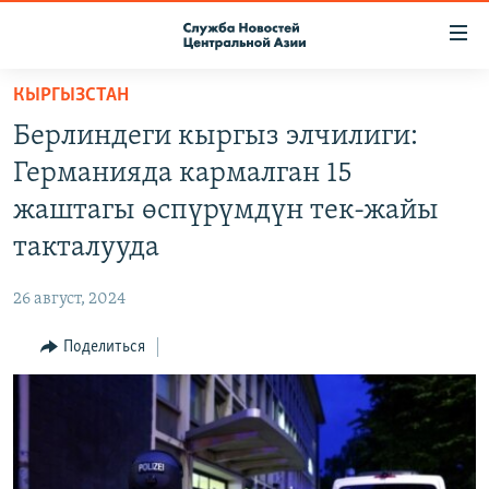
Ссылки
доступа
Вернуться
КЫРГЫЗСТАН
к
О ПРОЕКТЕ
Берлиндеги кыргыз элчилиги:
основному
ПОДПИСКА
содержанию
Германияда кармалган 15
КОНТАКТЫ
Вернутся
жаштагы өспүрүмдүн тек-жайы
к
RFE/RL ДИРЕКТ
такталууда
главной
НАСТОЯЩЕЕ ВРЕМЯ
навигации
26 август, 2024
Вернутся
МИГРАНТ МЕДИА
к
Поделиться
поиску