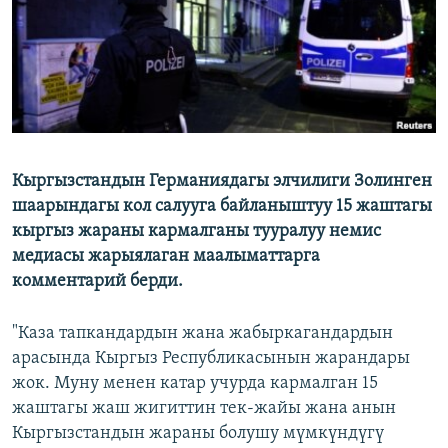
Кыргызстандын Германиядагы элчилиги Золинген
шаарындагы кол салууга байланыштуу 15 жаштагы
кыргыз жараны кармалганы тууралуу немис
медиасы жарыялаган маалыматтарга
комментарий берди.
"Каза тапкандардын жана жабыркагандардын
арасында Кыргыз Республикасынын жарандары
жок. Муну менен катар учурда кармалган 15
жаштагы жаш жигиттин тек-жайы жана анын
Кыргызстандын жараны болушу мүмкүндүгү