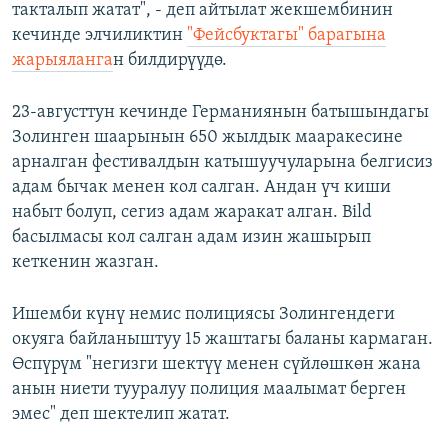
такталып жатат", - деп айтылат жекшембинин
кечинде элчиликтин
"Фейсбуктагы" барагына
жарыяланга
н билдирүүдө.
23-августтун кечинде Германиянын батышындагы
Золинген шаарынын 650 жылдык мааракесине
арналган фестивалдын катышуучуларына белгисиз
адам бычак менен кол салган. Андан үч киши
набыт болуп, сегиз адам жаракат алган. Bild
басылмасы кол салган адам изин жашырып
кеткенин жазган.
Ишемби күнү немис полициясы Золингендеги
окуяга байланыштуу 15 жаштагы баланы кармаган.
Өспүрүм "негизги шектүү менен сүйлөшкөн жана
анын ниети тууралуу полиция маалымат берген
эмес" деп шектелип жатат.