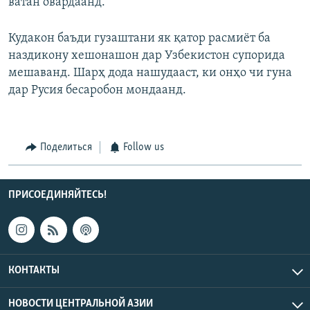
ватан овардаанд.
Кудакон баъди гузаштани як қатор расмиёт ба
наздикону хешонашон дар Узбекистон супорида
мешаванд. Шарҳ дода нашудааст, ки онҳо чи гуна
дар Русия бесаробон мондаанд.
Поделиться
Follow us
ПРИСОЕДИНЯЙТЕСЬ!
КОНТАКТЫ
НОВОСТИ ЦЕНТРАЛЬНОЙ АЗИИ