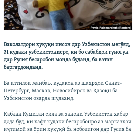
Ваколатдори ҳуқуқи инсон дар Узбекистон мегӯяд,
31 кудаки узбекистониеро, ки бо сабабҳои гуногун
дар Русия бесаробон монда буданд, ба ватан
баргардонданд.
Ба иттилои манбаъ, кудакон аз шаҳрҳои Санкт-
Петербург, Маскав, Новосибирск ва Қазоқн ба
Узбекистон оварда шудаанд.
Қаблан Кумитаи оила ва занони Узбекистон хабар
дода буд, ки ҳафт кудаки бесаробонро аз марказҳои
иҷтимоӣ ва ёрии ҳуқуқӣ ба ноболиғон дар Русия ба