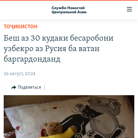
Ссылки
доступа
Вернуться
ТОҶИКИСТОН
к
О ПРОЕКТЕ
Беш аз 30 кудаки бесаробони
основному
ПОДПИСКА
содержанию
узбекро аз Русия ба ватан
КОНТАКТЫ
Вернутся
баргардонданд
к
RFE/RL ДИРЕКТ
главной
26 август, 2024
НАСТОЯЩЕЕ ВРЕМЯ
навигации
Вернутся
Поделиться
МИГРАНТ МЕДИА
к
поиску