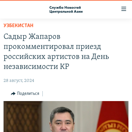
Ссылки
доступа
Вернуться
УЗБЕКИСТАН
к
О ПРОЕКТЕ
Садыр Жапаров
основному
ПОДПИСКА
содержанию
прокомментировал приезд
КОНТАКТЫ
Вернутся
российских артистов на День
к
RFE/RL ДИРЕКТ
независимости КР
главной
НАСТОЯЩЕЕ ВРЕМЯ
навигации
28 август, 2024
Вернутся
МИГРАНТ МЕДИА
к
Поделиться
поиску