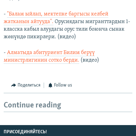
-
"Балам ыйлап, мектепке баргысы келбей
жатканын айтууда".
Орусиядагы мигранттардын 1-
класска кабыл алуудагы орус тили боюнча сынак
жөнүндө пикирлери. (видео)
-
Алматыда абитуриент Билим берүү
министрлигинин сотко берди.
(видео)
Поделиться
Follow us
Continue reading
ПРИСОЕДИНЯЙТЕСЬ!