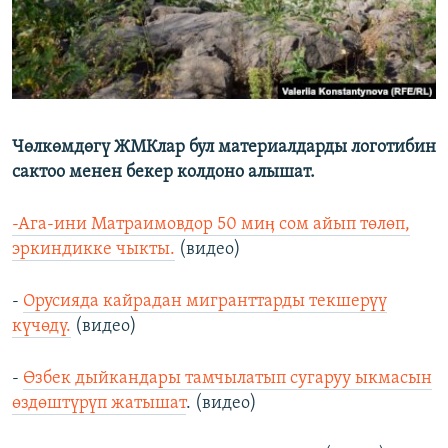
Чөлкөмдөгү ЖМКлар бул материалдарды логотибин
сактоо менен бекер колдоно алышат.
-Ага-ини Матраимовдор 50 миӊ сом айып төлөп,
эркиндикке чыкты.
(видео)
-
Орусияда кайрадан мигранттарды текшерүү
күчөдү.
(видео)
-
Өзбек дыйкандары тамчылатып сугаруу ыкмасын
өздөштүрүп жатышат
. (видео)