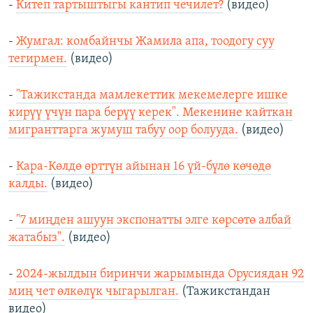
-
Китеп тартыштыгы кантип чечилет?
(видео)
-
Жумгал: комбайнчы Жамила апа, тоодогу суу
тегирмен.
(видео)
-
"Тажикстанда мамлекеттик мекемелерге ишке
кирүү үчүн пара берүү керек". Мекенине кайткан
мигранттарга жумуш табуу оор болууда.
(видео)
-
Кара-Көлдө өрттүн айынан 16 үй-бүлө көчөдө
калды.
(видео)
-
"7 миңден ашуун экспонатты элге көрсөтө албай
жатабыз".
(видео)
-
2024-жылдын биринчи жарымында Орусиядан 92
миң чет өлкөлүк чыгарылган.
(Тажикстандан
видео)