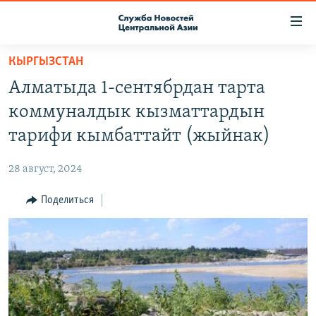
Ссылки
доступа
Вернуться
КЫРГЫЗСТАН
к
О ПРОЕКТЕ
Алматыда 1-сентябрдан тарта
основному
ПОДПИСКА
содержанию
коммуналдык кызматтардын
КОНТАКТЫ
Вернутся
тарифи кымбаттайт (жыйнак)
к
RFE/RL ДИРЕКТ
главной
28 август, 2024
НАСТОЯЩЕЕ ВРЕМЯ
навигации
Вернутся
Поделиться
МИГРАНТ МЕДИА
к
поиску