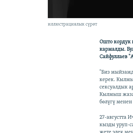
иллюстрациялык сүрөт
Ошто кордук 
кармалды. Бу
Сайфуллаев "
"Биз мыйзамд
керек. Кылмы
сексуалдык ар
Кылмыш жаза 
бөлүгү менен 
27-августта 
кызды уруп-с
жете элек ме