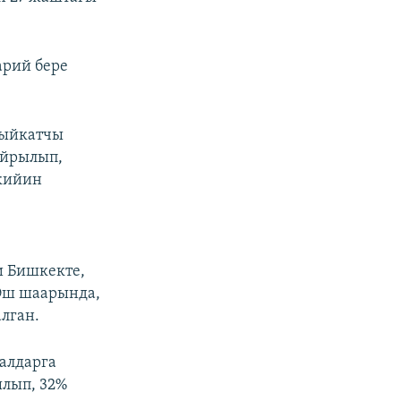
рий бере
кыйкатчы
айрылып,
 кийин
и Бишкекте,
 Ош шаарында,
алган.
алдарга
ылып, 32%