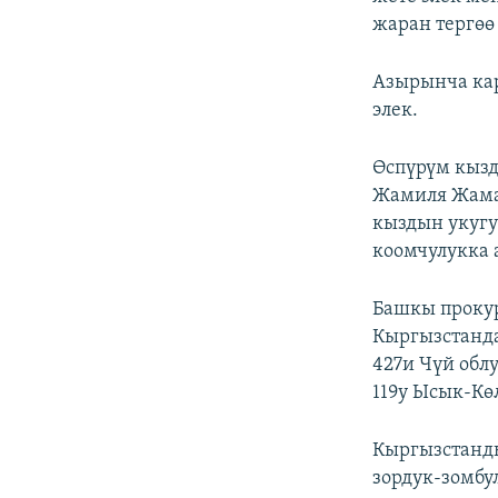
жаран тергөө
Азырынча ка
элек.
Өспүрүм кызд
Жамиля Жама
кыздын укугу
коомчулукка 
Башкы проку
Кыргызстанда
427и Чүй обл
119у Ысык-Көл
Кыргызстанд
зордук-зомбу