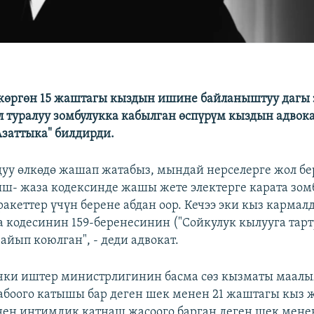
көргөн 15 жаштагы кыздын ишине байланыштуу дагы 
л туралуу зомбулукка кабылган өспүрүм кыздын адво
Азаттыка" билдирди.
уу өлкөдө жашап жатабыз, мындай нерселерге жол б
ш- жаза кодексинде жашы жете электерге карата зом
акеттер үчүн берене абдан оор. Кечээ эки кыз кармал
кодесинин 159-беренесинин ("Сойкулук кылууга тарт
айып коюлган", - деди адвокат.
Ички иштер министрлигинин басма сөз кызматы маалы
абоого катышы бар деген шек менен 21 жаштагы кыз
нен интимдик катнаш жасоого барган деген шек мене