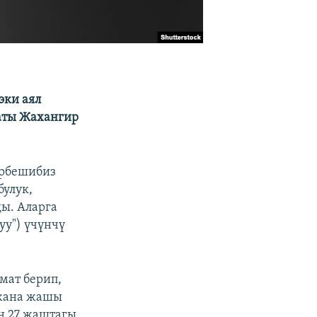
эки аял
каты Жахангир
ербешибиз
булук,
ды. Аларга
уу") үчүнчү
мат берип,
 жана жашы
н 27 жаштагы