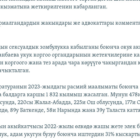
 кызматына жеткирилгенин кабарланган.
рмалгандардын жакындары же адвокаттары коммента
ын сексуалдык зомбулукка кабылганы боюнча окуя а
нбаева укук коргоо органдарынын жетекчилерине к
н коргоого жана тез арада чара көрүүгө чакыргандан
ачыкталган.
ратуранын 2023-жылдагы расмий маалыматы боюнча
 балдарга каршы 1 832 кылмыш жасалган. Мунун 478
усунда, 220сы Жалал-Абадда, 225и Ош облусунда, 177и
дө, 89у Баткенде, 58и Нарында жана 39у Таласта катт
ын акыйкатчысы 2022-жылы өлкөдө жашы жете элек б
лук, адам укугун бузуу боюнча иштердин 31% кыскарт