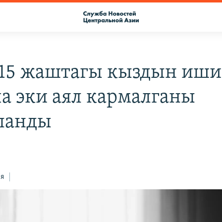
15 жаштагы кыздын иши
а эки аял кармалганы
ланды
ся