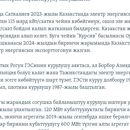
а Саткалиев 2023-жылы Казакстанда электр энергияс
ттан 115 млрд кВт/саатка чейин көбөйгөнүн, ошол эле м
Вт/саат бойдон калып жатканын билдирген. Казакстан
усиядан алып келет. Буга чейин "Курсив" басылмасы 
ишканасы 2024-жылдын биринчи жарымында Казакста
ктр энергиясын экспорттогонун жазган.
ттык Рогун ГЭСинин курулушу аяктаса, ал Борбор Азия
танция болуп калат жана Тажикстандагы электр энер
и эсеге көбөйтүүгө шарт түзөт. ГЭСти куруу долбоору 
п, плотина курулушу 1987-жылы башталган.
гы жарандык согушка байланыштуу курулуш иштери 
-жылы улантылган. 120 МВт кубаттуулуктагы биринчи а
, экинчи агрегаты 2019-жылы сентябрда ишке берилг
р биринин кубаттуулугу 600 МВт түзгөн алты агрегат