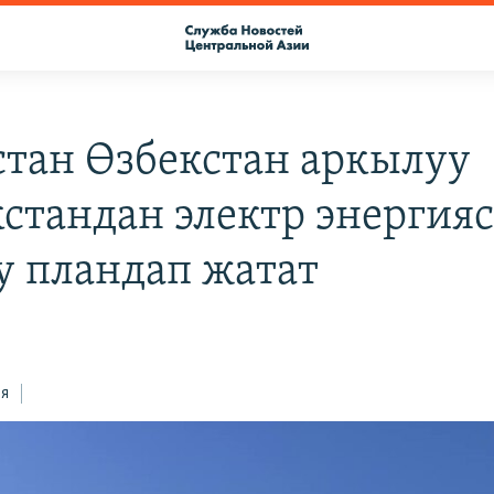
стан Өзбекстан аркылуу
стандан электр энергия
у пландап жатат
ся