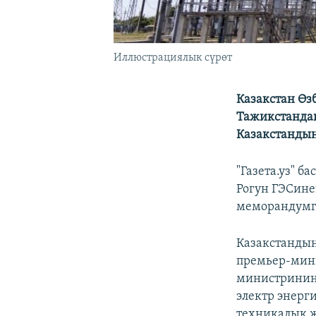
Иллюстрациялык сүрөт
Казакстан Өз
Тажикстандан
Казакстандын
"Газета.уз" 
Рогун ГЭСине
меморандумга
Казакстанды
премьер-мини
министринин 
электр энерг
техникалык 