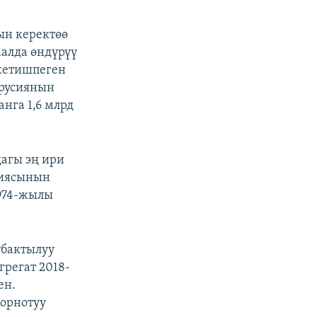
ын керектөө
аалда өндүрүү
 жетишпеген
Орусиянын
нга 1,6 млрд
дагы эң ири
гиясынын
1974-жылы
убактылуу
грегат 2018-
ен.
 орнотуу