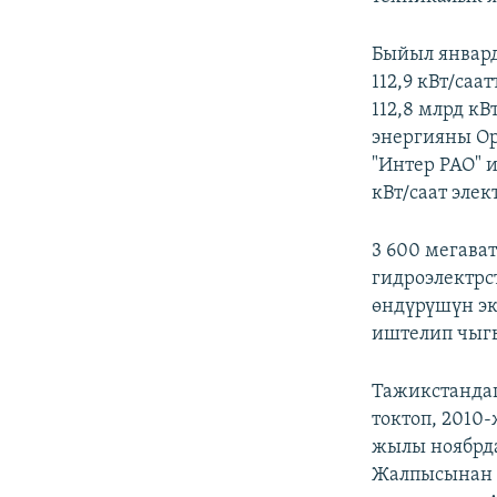
Быйыл январд
112,9 кВт/саа
112,8 млрд к
энергияны Ор
"Интер РАО" 
кВт/саат эле
3 600 мегава
гидроэлектрс
өндүрүшүн эк
иштелип чыгы
Тажикстанда
токтоп, 2010
жылы ноябрда
Жалпысынан а