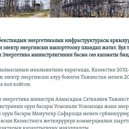
бекстандын энергетикалык инфраструктурасы аркылу
 электр энергиясын импорттоону пландап жатат. Бул 
 Энергетика министрлигинин басма сөз кызматы бил
басылмасынын маалыматына караганда, Казакстан 203
н электр энергиясын алуу боюнча Тажикстан менен 
 кол койгон.
н энергетика министри Алмасадам Саткалиев Тажикс
стринин орун басары Усмонали Усмонзода жана энер
орун басары Манучехр Сафарзода менен сүйлөшүүлөр
иясын Казакстанга жеткирүүнүн коммерциялык шарт
жактарын караштырууну макулдашты.