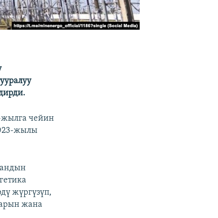
у
тууралуу
дирди.
2-жылга чейин
2023-жылы
тандын
гетика
дү жүргүзүп,
тарын жана