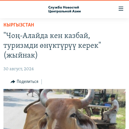
Ссылки
доступа
Вернуться
КЫРГЫЗСТАН
к
О ПРОЕКТЕ
"Чоң-Алайда кен казбай,
основному
ПОДПИСКА
содержанию
туризмди өнүктүрүү керек"
КОНТАКТЫ
Вернутся
(жыйнак)
к
RFE/RL ДИРЕКТ
главной
30 август, 2024
НАСТОЯЩЕЕ ВРЕМЯ
навигации
Вернутся
Поделиться
МИГРАНТ МЕДИА
к
поиску