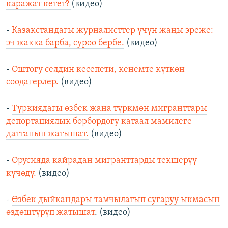
каражат кетет?
(видео)
-
Казакстандагы журналисттер үчүн жаңы эреже:
эч жакка барба, суроо бербе.
(видео)
-
Оштогу селдин кесепети, кенемте күткөн
соодагерлер.
(видео)
-
Түркиядагы өзбек жана түркмөн мигранттары
депортациялык борбордогу катаал мамилеге
даттанып жатышат.
(видео)
-
Орусияда кайрадан мигранттарды текшерүү
күчөдү.
(видео)
-
Өзбек дыйкандары тамчылатып сугаруу ыкмасын
өздөштүрүп жатышат
. (видео)