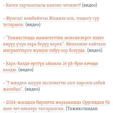
-
Китеп тартыштыгы кантип чечилет?
(видео)
-
Жумгал: комбайнчы Жамила апа, тоодогу суу
тегирмен.
(видео)
-
"Тажикстанда мамлекеттик мекемелерге ишке
кирүү үчүн пара берүү керек". Мекенине кайткан
мигранттарга жумуш табуу оор болууда.
(видео)
-
Кара-Көлдө өрттүн айынан 16 үй-бүлө көчөдө
калды.
(видео)
-
"7 миңден ашуун экспонатты элге көрсөтө албай
жатабыз".
(видео)
-
2024-жылдын биринчи жарымында Орусиядан 92
миң чет өлкөлүк чыгарылган.
(Тажикстандан