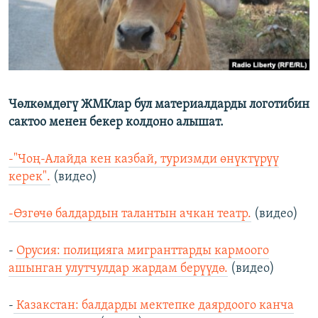
Чөлкөмдөгү ЖМКлар бул материалдарды логотибин
сактоо менен бекер колдоно алышат.
-"Чоң-Алайда кен казбай, туризмди өнүктүрүү
керек".
(видео)
-Өзгөчө балдардын талантын ачкан театр.
(видео)
-
Орусия: полицияга мигранттарды кармоого
ашынган улутчулдар жардам берүүдө.
(видео)
-
Казакстан: балдарды мектепке даярдоого канча