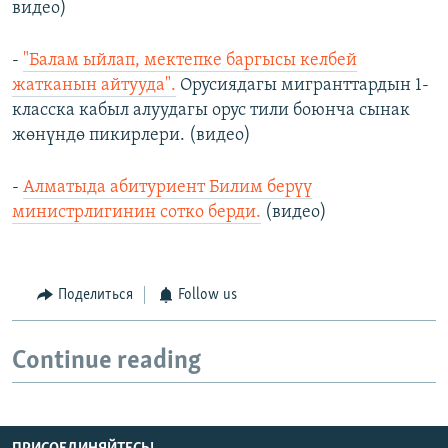
видео)
-
"Балам ыйлап, мектепке баргысы келбей
жатканын айтууда".
Орусиядагы мигранттардын 1-
класска кабыл алуудагы орус тили боюнча сынак
жөнүндө пикирлери. (видео)
-
Алматыда абитуриент Билим берүү
министрлигинин сотко берди.
(видео)
Поделиться
Follow us
Continue reading