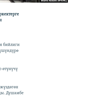
ркектерге
н
н бийлиги
түшүндүрө
 өтүнүчү
 жүздөгөн
ды. Душамбе