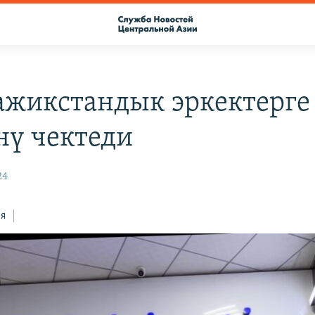
ажикстандык эркектерге
нү чектеди
24
ся