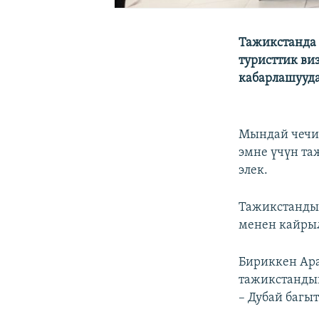
Тажикстанда 
туристтик ви
кабарлашууда
Мындай чечи
эмне үчүн та
элек.
Тажикстанды
менен кайрыл
Бириккен Ара
тажикстанды
– Дубай багы