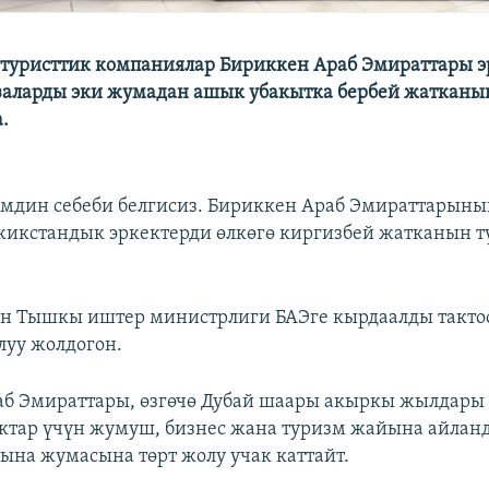
туристтик компаниялар Бириккен Араб Эмираттары э
заларды эки жумадан ашык убакытка бербей жатканы
.
мдин себеби белгисиз. Бириккен Араб Эмираттарыны
жикстандык эркектерди өлкөгө киргизбей жатканын 
н Тышкы иштер министрлиги БАЭге кырдаалды тактоо
уу жолдогон.
б Эмираттары, өзгөчө Дубай шаары акыркы жылдары
ктар үчүн жумуш, бизнес жана туризм жайына айлан
тына жумасына төрт жолу учак каттайт.