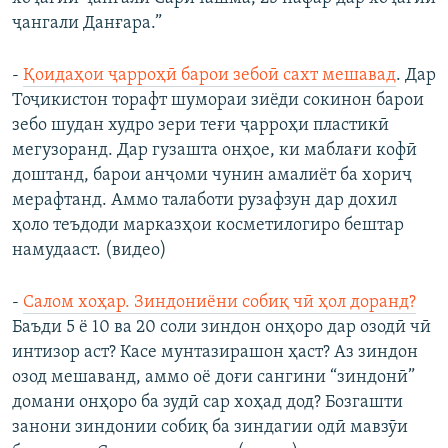
ҷангали Данғара.”
-
Қоидаҳои ҷарроҳӣ барои зебоӣ сахт мешавад
. Дар
Тоҷикистон торафт шумораи зиёди сокинон барои
зебо шудан худро зери теғи ҷарроҳи пластикӣ
мегузоранд. Дар гузашта онҳое, ки маблағи кофӣ
доштанд, барои анҷоми чунин амалиёт ба хориҷ
мерафтанд. Аммо талаботи рузафзун дар дохил
ҳоло теъдоди марказҳои косметилогиро бештар
намудааст. (видео)
-
Салом хоҳар. Зиндониёни собиқ чӣ ҳол доранд?
Баъди 5 ё 10 ва 20 соли зиндон онҳоро дар озодӣ чӣ
интизор аст? Касе мунтазирашон ҳаст? Аз зиндон
озод мешаванд, аммо оё доғи сангини “зиндонӣ”
домани онҳоро ба зудӣ сар хоҳад дод? Бозгашти
занони зиндонии собиқ ба зиндагии одӣ мавзӯи