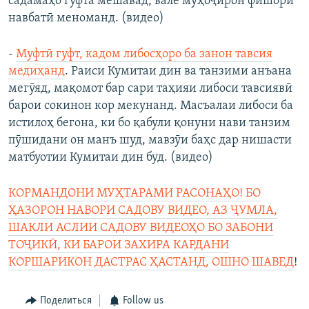
садамаҳо гуфта мешавад, вале муҳоҷирон фишори
навбатӣ меноманд. (видео)
-
Муфтӣ гуфт, кадом либосҳоро ба занон тавсия
медиҳанд
. Раиси Кумитаи дин ва танзими анъана
мегӯяд, мақомот бар сари таҳияи либоси тавсиявӣ
барои сокинон кор мекунанд. Масъалаи либоси ба
истилоҳ бегона, ки бо қабули қонуни нави танзим
пӯшидани он манъ шуд, мавзӯи баҳс дар нишасти
матбуотии Кумитаи дин буд. (видео)
КОРМАНДОНИ МУҲТАРАМИ РАСОНАҲО! БО
ҲАЗОРОН НАВОРИ САДОВУ ВИДЕО, АЗ ҶУМЛА,
ШАКЛИ АСЛИИ САДОВУ ВИДЕОҲО БО ЗАБОНИ
ТОҶИКӢ, КИ БАРОИ ЗАХИРА КАРДАНИ
КОРШАРИКОН ДАСТРАС ҲАСТАНД, ОШНО ШАВЕД
!
Поделиться
Follow us