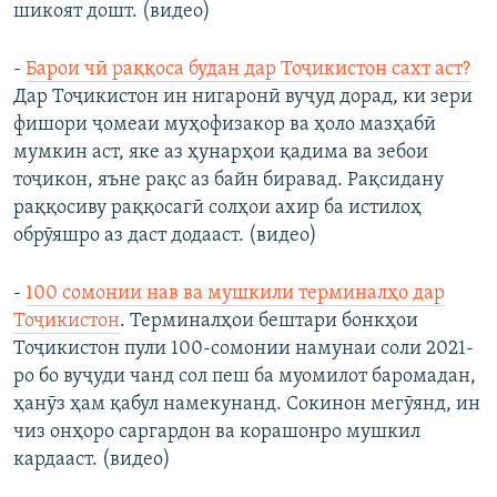
шикоят дошт. (видео)
-
Барои чӣ раққоса будан дар Тоҷикистон сахт аст?
Дар Тоҷикистон ин нигаронӣ вуҷуд дорад, ки зери
фишори ҷомеаи муҳофизакор ва ҳоло мазҳабӣ
мумкин аст, яке аз ҳунарҳои қадима ва зебои
тоҷикон, яъне рақс аз байн биравад. Рақсидану
раққосиву раққосагӣ солҳои ахир ба истилоҳ
обрӯяшро аз даст додааст. (видео)
-
100 сомонии нав ва мушкили терминалҳо дар
Тоҷикистон
. Терминалҳои бештари бонкҳои
Тоҷикистон пули 100-сомонии намунаи соли 2021-
ро бо вуҷуди чанд сол пеш ба муомилот баромадан,
ҳанӯз ҳам қабул намекунанд. Сокинон мегӯянд, ин
чиз онҳоро саргардон ва корашонро мушкил
кардааст. (видео)