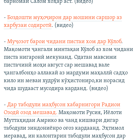
барномаи Салом хоҳар аст. (видео)
-
Боздошти муҳоҷирон дар мошини саршор аз
харбузаи содиротӣ
. (видео)
-
Муҷозот барои чидани пистаи хом дар Кӯлоб
.
Мақомоти ҷангали минтақаи Кӯлоб аз хом чидани
писта нигаронӣ мекунанд. Одатан мавсими
пистачинӣ моҳи август сар мешавад вале
ҷангалбонҳо аллакай аз мардуми маҳаллӣ садҳо
кило ин меваи худрӯи кӯҳистониро,ки норасид
чида шудааст мусодира карданд. (видео)
-
Дар табодули маҳбусон хабарнигори Радиои
Озодӣ озод мешавад.
Мақомоти Русия, Иёлоти
Муттаҳидаи Амрико ва чанд кишвари дигар
табодули зиндониёнро оғоз кардаанд. Эҳтимол
меравад, ин калонтарин табодули маҳбусон дар