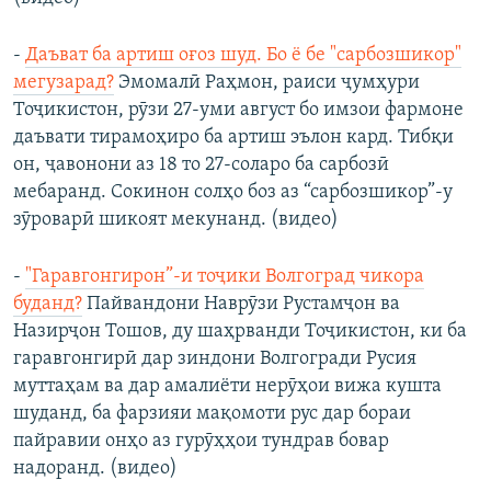
-
Даъват ба артиш оғоз шуд. Бо ё бе "сарбозшикор"
мегузарад?
Эмомалӣ Раҳмон, раиси ҷумҳури
Тоҷикистон, рӯзи 27-уми август бо имзои фармоне
даъвати тирамоҳиро ба артиш эълон кард. Тибқи
он, ҷавонони аз 18 то 27-соларо ба сарбозӣ
мебаранд. Сокинон солҳо боз аз “сарбозшикор”-у
зӯроварӣ шикоят мекунанд. (видео)
-
"Гаравгонгирон”-и тоҷики Волгоград чикора
буданд?
Пайвандони Наврӯзи Рустамҷон ва
Назирҷон Тошов, ду шаҳрванди Тоҷикистон, ки ба
гаравгонгирӣ дар зиндони Волгогради Русия
муттаҳам ва дар амалиёти нерӯҳои вижа кушта
шуданд, ба фарзияи мақомоти рус дар бораи
пайравии онҳо аз гурӯҳҳои тундрав бовар
надоранд. (видео)