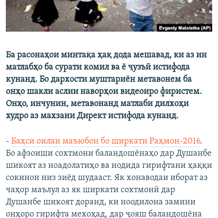
Ба расонаҳои минтақа ҳақ дода мешавад, ки аз ин
матлабҳо ба сурати комил ва ё ҷузъӣ истифода
кунанд. Бо дархости муштариён метавонем ба
онҳо шакли аслии наворҳои видеоиро фиристем.
Онҳо, инчунин, метавонанд матлаби дилхоҳи
худро аз махзани Директ истифода кунанд.
-
Баҳси оилаи маъюбон бо ширкати Раҳмон-2016
.
Бо афзоиши сохтмони баландошёнаҳо дар Душанбе
шикоят аз ноадолатиҳо ва нодида гирифтани ҳаққи
сокинон низ зиёд шудааст. Як хонаводаи иборат аз
чаҳор маълул аз як ширкати сохтмонӣ дар
Душанбе шикоят доранд, ки ноодилона замини
онҳоро гирифта мехоҳад, дар ҷояш баландошёна