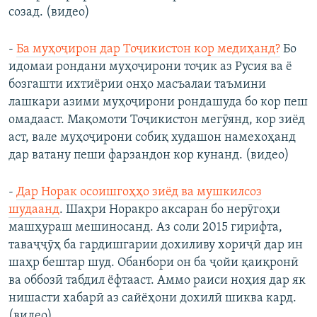
созад. (видео)
-
Ба муҳоҷирон дар Тоҷикистон кор медиҳанд?
Бо
идомаи рондани муҳоҷирони тоҷик аз Русия ва ё
бозгашти ихтиёрии онҳо масъалаи таъмини
лашкари азими муҳоҷирони рондашуда бо кор пеш
омадааст. Мақомоти Тоҷикистон мегӯянд, кор зиёд
аст, вале муҳоҷирони собиқ худашон намехоҳанд
дар ватану пеши фарзандон кор кунанд. (видео)
-
Дар Норак осоишгоҳҳо зиёд ва мушкилсоз
шудаанд
. Шаҳри Норакро аксаран бо нерӯгоҳи
машҳураш мешиносанд. Аз соли 2015 гирифта,
таваҷҷӯҳ ба гардишгарии дохиливу хориҷӣ дар ин
шаҳр бештар шуд. Обанбори он ба ҷойи қаиқронӣ
ва оббозӣ табдил ёфтааст. Аммо раиси ноҳия дар як
нишасти хабарӣ аз сайёҳони дохилӣ шиква кард.
(видео)