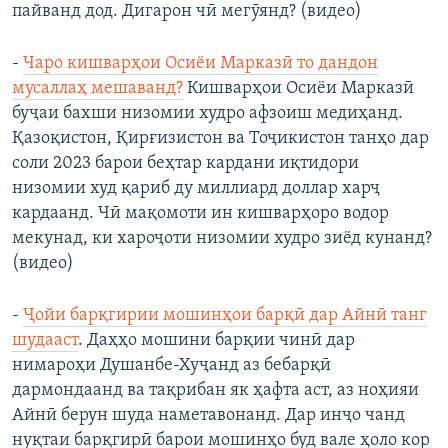
пайванд дод. Дигарон чӣ мегӯянд? (видео)
-
Чаро кишварҳои Осиёи Марказӣ то дандон
мусаллаҳ мешаванд?
Кишварҳои Осиёи Марказӣ
буҷаи бахши низомии худро афзоиш медиҳанд.
Қазоқистон, Қирғизистон ва Тоҷикистон танҳо дар
соли 2023 барои беҳтар кардани иқтидори
низомии худ қариб ду миллиард доллар харҷ
кардаанд. Чӣ мақомоти ин кишварҳоро водор
мекунад, ки хароҷоти низомии худро зиёд кунанд?
(видео)
-
Ҷойи барқгирии мошинҳои барқӣ дар Айнӣ танг
шудааст
. Даҳҳо мошини барқии чинӣ дар
нимароҳи Душанбе-Хуҷанд аз бебарқӣ
дармондаанд ва тақрибан як ҳафта аст, аз ноҳияи
Айнӣ берун шуда наметавонанд. Дар инҷо чанд
нуқтаи барқгирӣ барои мошинҳо буд вале ҳоло кор