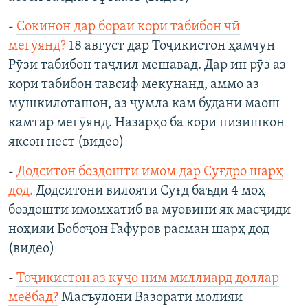
-
Сокинон дар бораи кори табибон чӣ
мегӯянд?
18 август дар Тоҷикистон ҳамчун
Рӯзи табибон таҷлил мешавад. Дар ин рӯз аз
кори табибон тавсиф мекунанд, аммо аз
мушкилоташон, аз ҷумла кам будани маош
камтар мегӯянд. Назарҳо ба кори пизишкон
яксон нест (видео)
-
Додситон боздошти имом дар Суғдро шарҳ
дод.
Додситони вилояти Суғд баъди 4 моҳ
боздошти имомхатиб ва муовини як масҷиди
ноҳияи Бобоҷон Ғафуров расман шарҳ дод
(видео)
-
Тоҷикистон аз куҷо ним миллиард доллар
меёбад?
Масъулони Вазорати молияи