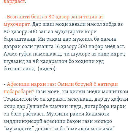
кардааст
.
-
Бозгашти беш аз 80 ҳазор зани тоҷик аз
муҳоҷират
. Дар шаш моҳи аввали имсол зиёда аз
80 ҳазору 500 зан аз муҳоҷирати корӣ
баргаштаанд. Ин рақам дар муқоиса ба ҳамин
давраи соли гузашта 16 ҳазору 500 нафар зиёд аст.
Аммо гуфта намешавад, чӣ шуморе аз онҳо ихроҷ
шудаанд ва чӣ қадарашон бо хоҳиши худ
бозгаштаанд. (видео)
-
Афзоиши нархи газ: Омили берунӣ ё натиҷаи
нобаробарӣ?
Гази моеъ, ки қисми зиёди мошинҳои
Тоҷикистон бо он ҳаракат мекунанд, дар ду ҳафтаи
охир дар Душанбе камчин шуда, дигарбора нархи
он боло рафтааст. Муовини раиси Хадамоти
зиддиинҳисорӣ афзоиши баҳои гази моеъро
“муваққатӣ” донист ва ба “омилҳои мавсимӣ”