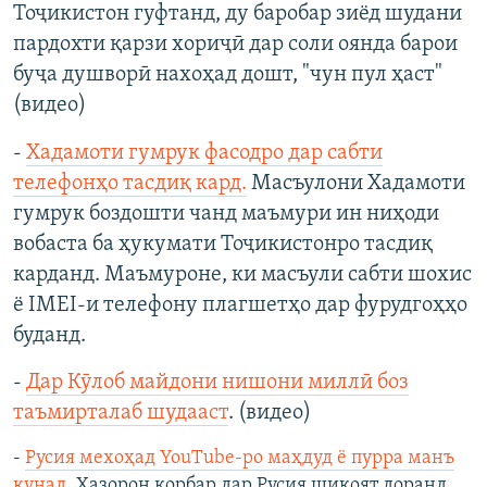
Тоҷикистон гуфтанд, ду баробар зиёд шудани
пардохти қарзи хориҷӣ дар соли оянда барои
буҷа душворӣ нахоҳад дошт, "чун пул ҳаст"
(видео)
-
Хадамоти гумрук фасодро дар сабти
телефонҳо тасдиқ кард.
Масъулони Хадамоти
гумрук боздошти чанд маъмури ин ниҳоди
вобаста ба ҳукумати Тоҷикистонро тасдиқ
карданд. Маъмуроне, ки масъули сабти шохис
ё IMEI-и телефону плагшетҳо дар фурудгоҳҳо
буданд.
-
Дар Кӯлоб майдони нишони миллӣ боз
таъмирталаб шудааст
. (видео)
-
Русия мехоҳад YouTube-ро маҳдуд ё пурра манъ
кунад
. Ҳазорон корбар дар Русия шикоят доранд,