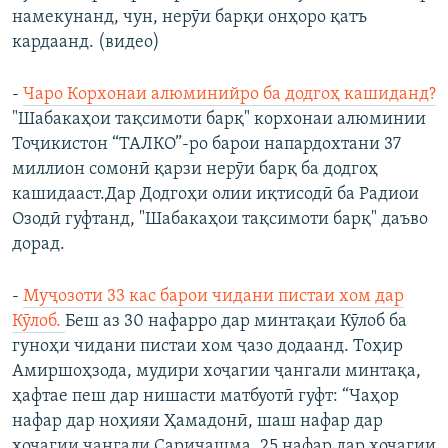
намекунанд, чун, нерӯи барқи онҳоро қатъ
кардаанд. (видео)
-
Чаро Корхонаи алюминийро ба додгоҳ кашиданд?
"Шабакаҳои тақсимоти барқ" корхонаи алюминии
Тоҷикистон “ТАЛКО”-ро барои напардохтани 37
миллион сомонӣ қарзи нерӯи барқ ба додгоҳ
кашидааст.Дар Додгоҳи олии иқтисодӣ ба Радиои
Озодӣ гуфтанд, "Шабакаҳои тақсимоти барқ" даъво
дорад.
-
Муҷозоти 33 кас барои чидани пистаи хом дар
Кӯлоб.
Беш аз 30 нафарро дар минтақаи Кӯлоб ба
гуноҳи чидани пистаи хом ҷазо додаанд. Тоҳир
Амиршоҳзода, мудири хоҷагии ҷангали минтақа,
ҳафтае пеш дар нишасти матбуотӣ гуфт: “Чаҳор
нафар дар ноҳияи Ҳамадонӣ, шаш нафар дар
хоҷагии ҷангали Саричашма, 25 нафар дар хоҷагии