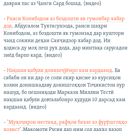
давраи пас аз Ҷанги Сард бошад. (видео)
-
Раиси Конибодом аз боздошти як гумонбар хабар
дод
. Абдусалом Тухтасунзода, раиси шаҳри
Конибодом, аз боздошти як гумонзад дар куштори
чанд сокини деҳаи Санҷидзор хабар дод. Ин
ҳодиса ду моҳ пеш рух дода, дар минтақа сарусадои
зиёд барпо кард. (видео)
-
Нақшаи қабули донишҷӯёнро кам кардаанд
. Ба
сабаби он ки дар се соли охир қисме аз курсиҳои
холии донишкадаву донишгоҳҳои Тоҷикистон пур
нашуд, бо пешниҳоди Маркази Миллии Тестӣ
нақшаи қабули довталабонро ҳудуди 10 дарсад кам
кардаанд. (видео)
-
"Муҳоҷирон нестанд, рафҳои баъзе аз фурӯшгоҳҳо
холист"
.Мақомоти Русия дар ним сол даҳҳо ҳазор