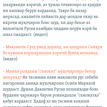
шаҳрванди хориҷӣ, аз ҷумла тоҷиконро аз ҳудуди
ин кишвар берун кардаанд. Тавре ба назар
мерасад, амалиёти пайваста дар моҳҳои охир ва
ихроҷи муҳоҷирон боис шуд, ки дар баъзе аз
вилоятҳои Русия камбуди ҷиддии нерӯи корӣ ба
амал омадааст. (видео)
-
Мақомоти Суғд умед доранд, ки шаҳраки Сайҳун
бо кумаки коршарикони хориҷӣ бунёд мешавад
.
(видео)
-
Манъи рондани "самокат" муҳоҷиронро бекор
мекунад?
Як тасмими нави мақомоти рус сабаби
нигаронии амиқи муҳоҷирони Осиёи Марказӣ
шудааст. Думаи Давлатии Русия пешниҳоди боло
бурдани ҷаримаро барои ронандаҳои "самокатҳо"
қабул кардааст. Ҳадаф аз ин тасмим коҳиши