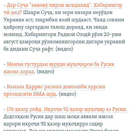
-
Дар Суҷа "занону пирон мондаанд". Хабарнигор
чӣ дид?
Шаҳри Суҷа, ки зери назари нерӯҳои
Украина аст, тақрибан холӣ шудааст. Чанд сокини
ҳайрону саргардон талош доранд, ки зинда
монанд. Хабарнигори Радиои Озодӣ рӯзи 20-уми
август ҳамроҳи рӯзноманигорони дигари украинӣ
ба дидани Суҷа рафт. (видео)
-
Манъи густурдаи вуруди муҳоҷирон ба Русия
идома дорад
. (видео)
-
Камала Ҳаррис расман довталаби курсии
президенти ИМА шуд
. (видео)
-
176 ҳазор рейд. Ихроҷи 92 ҳазор муҳоҷир аз Русия.
Додгоҳҳои Русия дар шаш моҳи аввали имсол
қарори ихроҷи 92 ҳазор муҳоҷирро содир