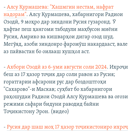
-
Алсу Қурмашева: "Хашмгин нестам, нафрат
надорам"
. Алсу Қурмашева, хабарнигори Радиои
Озодӣ, 9 моҳро дар зиндони Русия гузаронд. Ӯ
ҳафтае пеш ҳангоми табодули маҳбусон миёни
Русия, Амрико ва кишварҳои дигар озод шуд.
Мегӯяд, азоби зиндонро фаромӯш накардааст, вале
аз пайвастан бо оилааш хушҳол аст.
-
Ахбори Озодӣ аз 6-уми августи соли 2024
. Ихроҷи
беш аз 17 ҳазор тоҷик дар соли равон аз Русия;
ғоратгарии афсарони рус дар боздоштгоҳи
"Сахарово"-и Маскав; суҳбат бо хабарнигори
раҳошудаи Радиои Озодӣ Алсу Қурмашева ва оғози
режими сафари бидуни раводид байни
Тоҷикистону Эрон. (видео)
-
Русия дар шаш моҳ 17 ҳазор тоҷикистониро ихроҷ