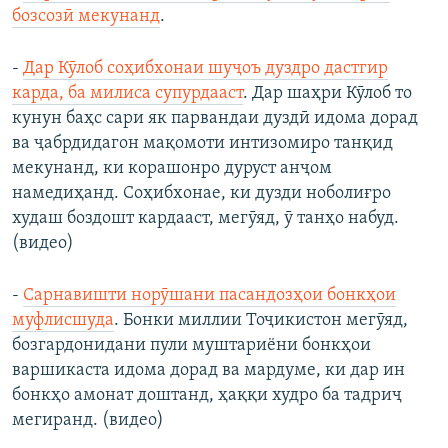
бозсозӣ мекунанд
.
-
Дар Кӯлоб соҳибхонаи шуҷоъ дуздро дастгир
карда, ба милиса супурдааст
. Дар шаҳри Кӯлоб то
кунун баҳс сари як парвандаи дуздӣ идома дорад
ва ҷабрдидагон мақомоти интизомиро танқид
мекунанд, ки корашонро дуруст анҷом
намедиҳанд. Соҳибхонае, ки дузди ноболиғро
худаш боздошт кардааст, мегӯяд, ӯ танҳо набуд.
(видео)
-
Сарнавишти норӯшани пасандозҳои бонкҳои
муфлисшуда
. Бонки миллии Тоҷикистон мегӯяд,
бозгардонидани пули муштариёни бонкҳои
варшикаста идома дорад ва мардуме, ки дар ин
бонкҳо амонат доштанд, ҳаққи худро ба тадриҷ
мегиранд. (видео)