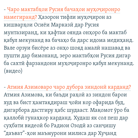
-
Чаро мактабҳои Русия бачаҳои муҳоҷиронро
намегиранд?
Ҳазорон тифли муҳоҷирон аз
кишварҳои Осиёи Марказӣ дар Русия
мунтазиранд, ки ҳафтаи оянда онҳоро ба мактаб
қабул мекунанд ва бачаҳо ба дарс идома медиҳанд.
Вале орзуи бисёре аз онҳо шояд амалӣ нашавад ва
пушти дар бимонанд, зеро мактабҳои Русия дигар
ба сахтӣ фарзандони муҳоҷиронро қабул мекунанд.
(видео)
-
Атмия Азимоваро чаро дубора зиндонӣ карданд?
Атмия Азимова, ки баъди раҳоӣ аз зиндон барои
худ ва бист ҳамтақдираш ҷойи кор офарида буд,
дигарбора дастгиру ҳабс шудааст. Мақомот ӯро ба
қаллобӣ гунаҳкор карданд. Худаш як сол пеш дар
суҳбати видеоӣ бо Радиои Озодӣ аз санҷишу
“даъват”-ҳои маъмурони милиса дар Хуҷанд