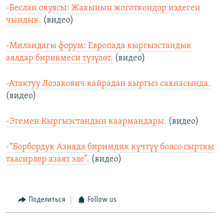
-Беслан окуясы: Жакынын жоготкондор издеген
чындык.
(видео)
-Миландагы форум: Европада кыргызстандык
аялдар бирикмеси түзүлөт.
(видео)
-Атактуу Лозакович кайрадан кыргыз сахнасында.
(видео)
-Эгемен Кыргызстандын каармандары.
(видео)
-“Борбордук Азияда биримдик күчтүү болсо сырткы
таасирлер азаят эле”.
(видео)
Поделиться
Follow us