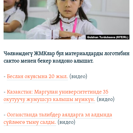
Чөлкөмдөгү ЖМКлар бул материалдарды логотибин
сактоо менен бекер колдоно алышат.
-
Беслан окуясына 20 жыл.
(видео)
-
Казакстан: Маргулан университетинде 35
окутуучу жумушсуз калышы мүмкүн.
(видео)
-
Ооганстанда талибдер аялдарга эл алдында
сүйлөөгө тыюу салды.
(видео)