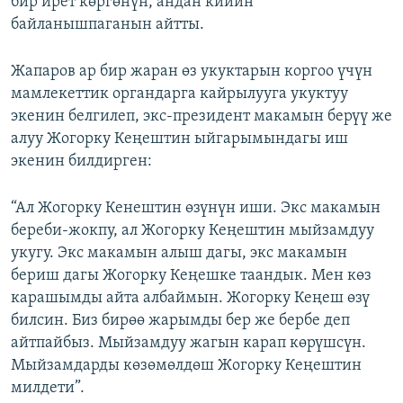
бир ирет көргөнүн, андан кийин
байланышпаганын айтты.
Жапаров ар бир жаран өз укуктарын коргоо үчүн
мамлекеттик органдарга кайрылууга укуктуу
экенин белгилеп, экс-президент макамын берүү же
алуу Жогорку Кеңештин ыйгарымындагы иш
экенин билдирген:
“Ал Жогорку Кенештин өзүнүн иши. Экс макамын
береби-жокпу, ал Жогорку Кеңештин мыйзамдуу
укугу. Экс макамын алыш дагы, экс макамын
бериш дагы Жогорку Кеңешке таандык. Мен көз
карашымды айта албаймын. Жогорку Кеңеш өзү
билсин. Биз бирөө жарымды бер же бербе деп
айтпайбыз. Мыйзамдуу жагын карап көрүшсүн.
Мыйзамдарды көзөмөлдөш Жогорку Кеңештин
милдети”.