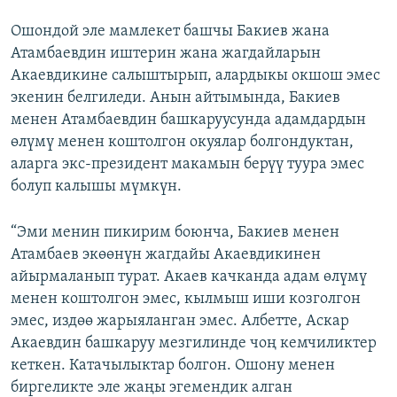
Ошондой эле мамлекет башчы Бакиев жана
Атамбаевдин иштерин жана жагдайларын
Акаевдикине салыштырып, алардыкы окшош эмес
экенин белгиледи. Анын айтымында, Бакиев
менен Атамбаевдин башкаруусунда адамдардын
өлүмү менен коштолгон окуялар болгондуктан,
аларга экс-президент макамын берүү туура эмес
болуп калышы мүмкүн.
“Эми менин пикирим боюнча, Бакиев менен
Атамбаев экөөнүн жагдайы Акаевдикинен
айырмаланып турат. Акаев качканда адам өлүмү
менен коштолгон эмес, кылмыш иши козголгон
эмес, издөө жарыяланган эмес. Албетте, Аскар
Акаевдин башкаруу мезгилинде чоң кемчиликтер
кеткен. Катачылыктар болгон. Ошону менен
биргеликте эле жаңы эгемендик алган