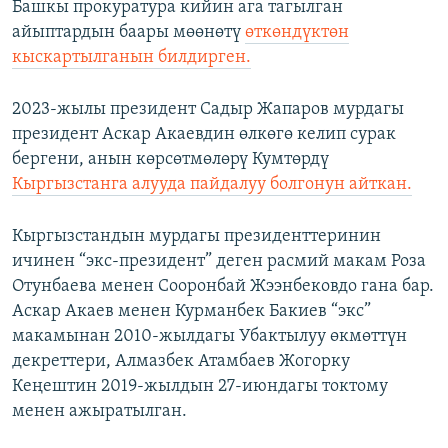
Башкы прокуратура кийин ага тагылган
айыптардын баары мөөнөтү
өткөндүктөн
кыскартылганын билдирген.
2023-жылы президент Садыр Жапаров мурдагы
президент Аскар Акаевдин өлкөгө келип сурак
бергени, анын көрсөтмөлөрү Кумтөрдү
Кыргызстанга алууда пайдалуу болгонун айткан.
Кыргызстандын мурдагы президенттеринин
ичинен “экс-президент” деген расмий макам Роза
Отунбаева менен Сооронбай Жээнбековдо гана бар.
Аскар Акаев менен Курманбек Бакиев “экс”
макамынан 2010-жылдагы Убактылуу өкмөттүн
декреттери, Алмазбек Атамбаев Жогорку
Кеңештин 2019-жылдын 27-июндагы токтому
менен ажыратылган.