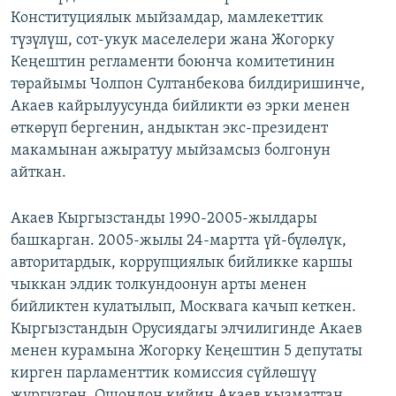
Конституциялык мыйзамдар, мамлекеттик
түзүлүш, сот-укук маселелери жана Жогорку
Кеңештин регламенти боюнча комитетинин
төрайымы Чолпон Султанбекова билдиришинче,
Акаев кайрылуусунда бийликти өз эрки менен
өткөрүп бергенин, андыктан экс-президент
макамынан ажыратуу мыйзамсыз болгонун
айткан.
Акаев Кыргызстанды 1990-2005-жылдары
башкарган. 2005-жылы 24-мартта үй-бүлөлүк,
авторитардык, коррупциялык бийликке каршы
чыккан элдик толкундоонун арты менен
бийликтен кулатылып, Москвага качып кеткен.
Кыргызстандын Орусиядагы элчилигинде Акаев
менен курамына Жогорку Кеңештин 5 депутаты
кирген парламенттик комиссия сүйлөшүү
жүргүзгөн. Ошондон кийин Акаев кызматтан