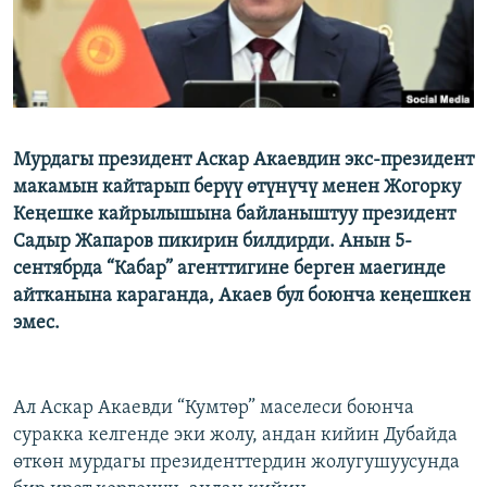
Мурдагы президент Аскар Акаевдин экс-президент
макамын кайтарып берүү өтүнүчү менен Жогорку
Кеңешке кайрылышына байланыштуу президент
Садыр Жапаров пикирин билдирди. Анын 5-
сентябрда “Кабар” агенттигине берген маегинде
айтканына караганда, Акаев бул боюнча кеңешкен
эмес.
Ал Аскар Акаевди “Кумтөр” маселеси боюнча
суракка келгенде эки жолу, андан кийин Дубайда
өткөн мурдагы президенттердин жолугушуусунда