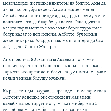
мезгилдерде жетишкендиктери да болгон. Аны да
айтып коюшубуз керек. Ал эми Бакиев менен
Атамбаевдин иштеринде адамдардын өлүмү менен
коштолгон жагдайлар болуп кетти. Ошондуктан
аларга парламент экс макамын берсе туура эмес
болуп калат го деп ойлойм. Албетте, бул менин
жеке пикирим. Алардын кылмыш иштери да бар
да”, - деди Садыр Жапаров.
Анын оюнча, 80 жаштагы Акаевдин өтүнүчү
пенсия, күзөт жана башка кызыкчылыктан эмес,
тарыхта экс-президент болуп калуу ниетинен улам
келип чыккан болушу мүмкүн.
Кыргызстандын мурдагы президенти Аскар Акаев
Жогорку Кеңешке экс-президент макамын
калыбына келтирүүнү өтүнүп кат жибергени 5-
сентябрда маалым болгон. Парламенттин