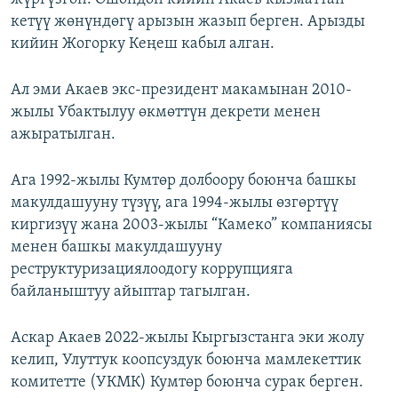
кетүү жөнүндөгү арызын жазып берген. Арызды
кийин Жогорку Кеңеш кабыл алган.
Ал эми Акаев экс-президент макамынан 2010-
жылы Убактылуу өкмөттүн декрети менен
ажыратылган.
Ага 1992-жылы Кумтөр долбоору боюнча башкы
макулдашууну түзүү, ага 1994-жылы өзгөртүү
киргизүү жана 2003-жылы “Камеко” компаниясы
менен башкы макулдашууну
реструктуризациялоодогу коррупцияга
байланыштуу айыптар тагылган.
Аскар Акаев 2022-жылы Кыргызстанга эки жолу
келип, Улуттук коопсуздук боюнча мамлекеттик
комитетте (УКМК) Кумтөр боюнча сурак берген.