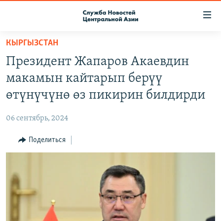
Ссылки
доступа
Вернуться
КЫРГЫЗСТАН
к
О ПРОЕКТЕ
Президент Жапаров Акаевдин
основному
ПОДПИСКА
содержанию
макамын кайтарып берүү
КОНТАКТЫ
Вернутся
өтүнүчүнө өз пикирин билдирди
к
RFE/RL ДИРЕКТ
главной
06 сентябрь, 2024
НАСТОЯЩЕЕ ВРЕМЯ
навигации
Вернутся
Поделиться
МИГРАНТ МЕДИА
к
поиску