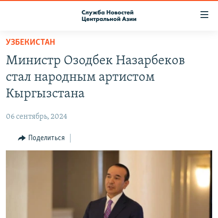
Ссылки
доступа
Вернуться
УЗБЕКИСТАН
к
О ПРОЕКТЕ
Министр Озодбек Назарбеков
основному
ПОДПИСКА
содержанию
стал народным артистом
КОНТАКТЫ
Вернутся
Кыргызстана
к
RFE/RL ДИРЕКТ
главной
06 сентябрь, 2024
НАСТОЯЩЕЕ ВРЕМЯ
навигации
Вернутся
Поделиться
МИГРАНТ МЕДИА
к
поиску