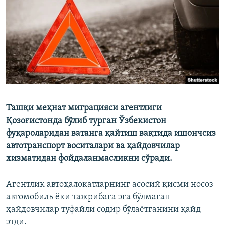
Ташқи меҳнат миграцияси агентлиги
Қозоғистонда бўлиб турган Ўзбекистон
фуқароларидан ватанга қайтиш вақтида ишончсиз
автотранспорт воситалари ва ҳайдовчилар
хизматидан фойдаланмасликни сўради.
Агентлик автоҳалокатларнинг асосий қисми носоз
автомобиль ёки тажрибага эга бўлмаган
ҳайдовчилар туфайли содир бўлаётганини қайд
этди.