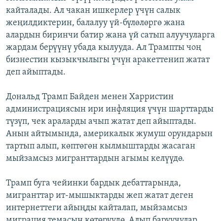
кайталады. Ал чакан ишкерлер үчүн салык
жеңилдиктерин, балалуу үй-бүлөлөргө жана
алардын биринчи батир жана үй сатып алуучуларга
жардам берүүнү убада кылууда. Ал Трампты чоң
бизнестин кызыкчылыгы үчүн аракеттенип жатат
деп айыптады.
Дональд Трамп Байден менен Харристин
администрациясын ири инфляция үчүн шарттарды
түзүп, чек араларды ачып жатат деп айыптады.
Анын айтымында, америкалык жумуш орундарын
тартып алып, көптөгөн кылмыштарды жасаган
мыйзамсыз мигранттардын агымы келүүдө.
Трамп буга чейинки бардык дебаттарында,
мигранттар ит-мышыктарды жеп жатат деген
интернеттеги айыңды кайталап, мыйзамсыз
миграция темасын көтөрүүдө. Алып баруучулар