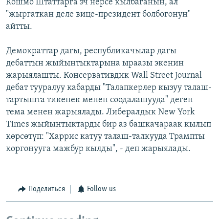
Кошмо Штаттарга эч нерсе кылбаганын, ал
"жыргаткан деле вице-президент болбогонун"
айтты.
Демократтар дагы, республикачылар дагы
дебаттын жыйынтыктарына ыраазы экенин
жарыялашты. Консервативдик Wall Street Journal
дебат тууралуу кабарды "Талапкерлер кызуу талаш-
тартышта тикенек менен соодалашууда" деген
тема менен жарыялады. Либералдык New York
Times жыйынтыктарды бир аз башкачараак кылып
көрсөтүп: "Харрис катуу талаш-талкууда Трампты
коргонууга мажбур кылды", - деп жарыялады.
Поделиться
Follow us