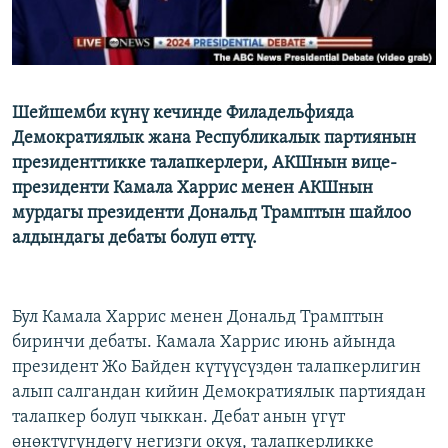
Шейшемби күнү кечинде Филадельфияда
Демократиялык жана Республикалык партиянын
президенттикке талапкерлери, АКШнын вице-
президенти Камала Харрис менен АКШнын
мурдагы президенти Дональд Трамптын шайлоо
алдындагы дебаты болуп өттү.
Бул Камала Харрис менен Дональд Трамптын
биринчи дебаты. Камала Харрис июнь айында
президент Жо Байден күтүүсүздөн талапкерлигин
алып салгандан кийин Демократиялык партиядан
талапкер болуп чыккан. Дебат анын үгүт
өнөктүгүндөгү негизги окуя, талапкерликке