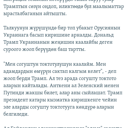
Трамптын сөзүн оңдоп, иликтөөдө бул маалыматтар
ырасталбаганын айтышты.
Талкуунун жүрүшүндө бир топ убакыт Орусиянын
Украинага басып киришине арналды. Дональд
Трамп Украинанын жеңишин каалайбы деген
суроого жооп берүүдөн баш тартты.
"Мен согуштун токтотулушун каалайм. Мен
адамдардын өмүрүн сактап калгым келет", - деп
жооп берди Трамп. Ал тез арада согушту токтото
аларын кайталады. Анткени ал Зеленский менен
Путинди жакшы билет, алар аны сыйлашат. Трамп
президент катары кызматка киришкенге чейин
эле аларды согушту токтотууга көндүрө аларын
белгиледи.