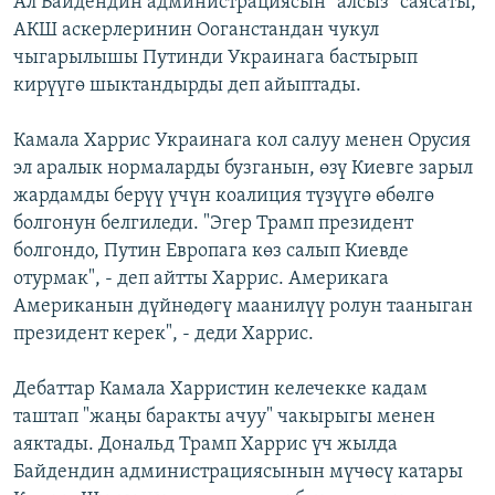
Ал Байдендин администрациясын "алсыз" саясаты,
АКШ аскерлеринин Ооганстандан чукул
чыгарылышы Путинди Украинага бастырып
кирүүгө шыктандырды деп айыптады.
Камала Харрис Украинага кол салуу менен Орусия
эл аралык нормаларды бузганын, өзү Киевге зарыл
жардамды берүү үчүн коалиция түзүүгө өбөлгө
болгонун белгиледи. "Эгер Трамп президент
болгондо, Путин Европага көз салып Киевде
отурмак", - деп айтты Харрис. Америкага
Американын дүйнөдөгү маанилүү ролун тааныган
президент керек", - деди Харрис.
Дебаттар Камала Харристин келечекке кадам
таштап "жаңы баракты ачуу" чакырыгы менен
аяктады. Дональд Трамп Харрис үч жылда
Байдендин администрациясынын мүчөсү катары