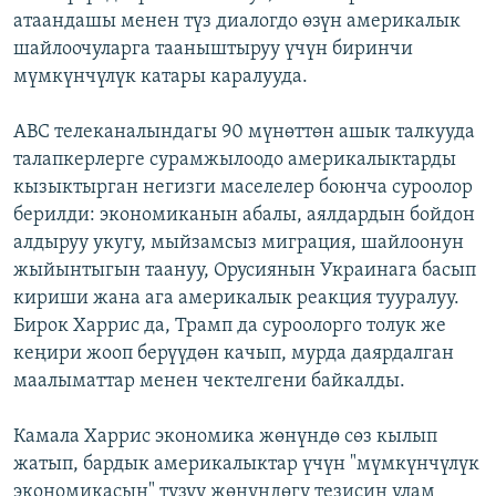
атаандашы менен түз диалогдо өзүн америкалык
шайлоочуларга тааныштыруу үчүн биринчи
мүмкүнчүлүк катары каралууда.
ABC телеканалындагы 90 мүнөттөн ашык талкууда
талапкерлерге сурамжылоодо америкалыктарды
кызыктырган негизги маселелер боюнча суроолор
берилди: экономиканын абалы, аялдардын бойдон
алдыруу укугу, мыйзамсыз миграция, шайлоонун
жыйынтыгын таануу, Орусиянын Украинага басып
кириши жана ага америкалык реакция тууралуу.
Бирок Харрис да, Трамп да суроолорго толук же
кеңири жооп берүүдөн качып, мурда даярдалган
маалыматтар менен чектелгени байкалды.
Камала Харрис экономика жөнүндө сөз кылып
жатып, бардык америкалыктар үчүн "мүмкүнчүлүк
экономикасын" түзүү жөнүндөгү тезисин улам