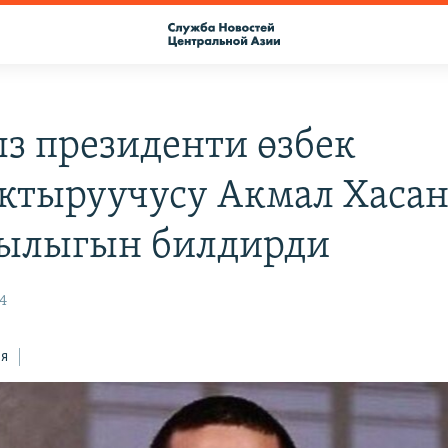
з президенти өзбек
тыруучусу Акмал Хасан
ылыгын билдирди
24
ся