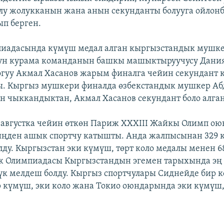
лу жолукканын жана анын секунданты болууга ойлонб
ып берген.
иадасында күмүш медал алган кыргызстандык мушк
лун курама команданын башкы машыктыруучусу Дания
огуу Акмал Хасанов жарым финалга чейин секундант 
ы. Кыргыз мушкери финалда өзбекстандык мушкер А
н чыккандыктан, Акмал Хасанов секундант боло алган
-августка чейин өткөн Париж ХХХIII Жайкы Олимп о
иңден ашык спортчу катышты. Анда жалпысынан 329 
лду. Кыргызстан эки күмүш, төрт коло медалы менен 6
ж Олимпиадасы Кыргызстандын эгемен тарыхында эң 
үк мелдеш болду. Кыргыз спортчулары Сиднейде бир ко
 күмүш, эки коло жана Токио оюндарында эки күмүш,