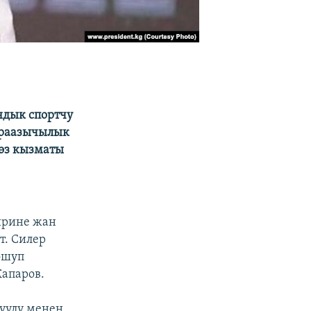
ндык спортчу
ыраазычылык
сөз кызматы
ирине жан
т. Силер
ошуп
Жапаров.
уулу менен