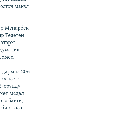
остон макул
ер Мунарбек
р Төлөгөн
катары
бдумалик
 эмес.
юндарына 206
комплект
8-орунду
көп медал
ло байге,
 бир коло