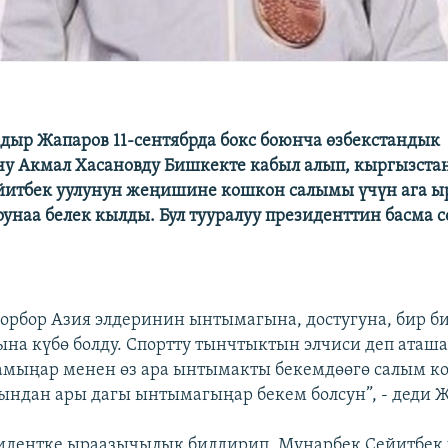
дыр Жапаров 11-сентябрда бокс боюнча өзбекстандык
 Акмал Хасановду Бишкекте кабыл алып, кыргызста
йитбек уулунун жеңишине кошкон салымы үчүн ага 
оунаа белек кылды. Бул тууралуу президенттин басма 
Борбор Азия элдеринин ынтымагына, достугуна, бир б
ына күбө болду. Спортту тынчтыктын элчиси деп аташа
амыңар менен өз ара ынтымакты бекемдөөгө салым к
ындан ары дагы ынтымагыңар бекем болсун”, - деди 
идентке ыраазычылык билдирип, Мунарбек Сейитбек 