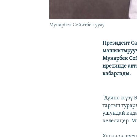
Мунарбек Сейитбек уулу
Президент Са
машыктыруучу
Мунарбек Се
иретинде авт
кабарлады.
“Дүйнө жүзү 
тартып турар
ушундай кад
келесиңер. М
Хасанов през