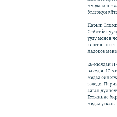
мурда көп жо
болгонун айт
Париж Олимп
Сейитбек уу
уулу менен ч
коштоп чыкт
Халоков мене
26-июлдан 11
өлкөдөн 10 м
медал ойноту
ээледи. Пари
алган дүйнөл
Бээжинде бир
медал уткан.