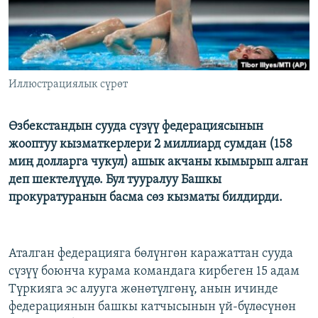
Иллюстрациялык сүрөт
Өзбекстандын сууда сүзүү федерациясынын
жооптуу кызматкерлери 2 миллиард сумдан (158
миң долларга чукул) ашык акчаны кымырып алган
деп шектелүүдө. Бул тууралуу Башкы
прокуратуранын басма сөз кызматы билдирди.
Аталган федерацияга бөлүнгөн каражаттан сууда
сүзүү боюнча курама командага кирбеген 15 адам
Түркияга эс алууга жөнөтүлгөнү, анын ичинде
федерациянын башкы катчысынын үй-бүлөсүнөн