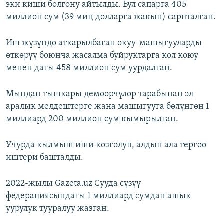
эки киши болгону айтылды. Бул сапарга 405
миллион сум (39 миң долларга жакын) сарпталган.
Иш жүзүндө аткарылбаган окуу-машыгууларды
өткөрүү боюнча жасалма буйруктарга кол коюу
менен дагы 458 миллион сум уурдалган.
Мындан тышкары демөөрчүлөр тарабынан эл
аралык мелдештерге жана машыгууга бөлүнгөн 1
миллиард 200 миллион сум кымырылган.
Учурда кылмыш иши козголуп, алдын ала тергөө
иштери башталды.
2022-жылы Gazeta.uz Сууда сүзүү
федерациясындагы 1 миллиард сумдан ашык
уурулук тууралуу жазган.