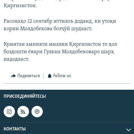
Қирғизистон.
Расонаҳо 12 сентябр иттилоъ доданд, ки утоқи
кории Молдобекова бозҷӯӣ шудааст.
Кумитаи амнияти миллии Қирғизистон то ҳол
боздошти ёвари Гулкан Молдобековаро шарҳ
надодааст.
Поделиться
Follow us
ПРИСОЕДИНЯЙТЕСЬ!
КОНТАКТЫ