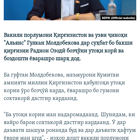
Вакили порлумони Қирғизистон ва узви ҷиноҳи
"Альянс" Гулкан Молдобекова дар суҳбат бо бахши
қирғизии Радиои Озодӣ бозҷӯии утоқи корӣ ва
боздошти ёварашро шарҳ дод.
Ба гуфтаи Молдобекова, маъмурони Кумитаи
амнияти миллии Қирғизистон қабулгоҳи утоқи
кории ӯро бозҷӯӣ карда, ёварашро бо гумони
сохтакорӣ дастгир кардаанд.
"Ба утоқи кории ман надаромадаанд. Шунидам, ки
вайро барои сохтакорӣ дастгир кардаанд. Ӯ дар
даъвати шашум ронанда буд ва дар даъвати ҳафтум
ёвари ман шуд", - изҳор дошт вакили порлумони