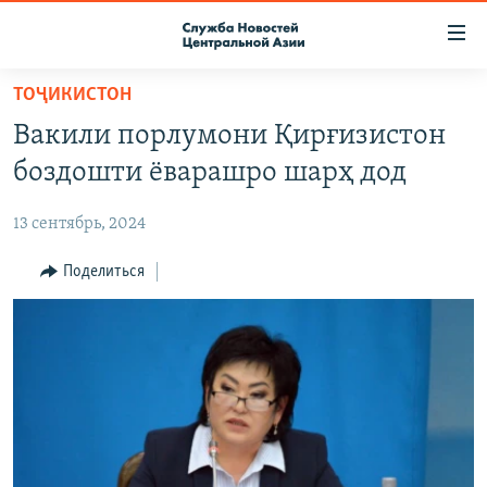
Ссылки
доступа
Вернуться
ТОҶИКИСТОН
к
О ПРОЕКТЕ
Вакили порлумони Қирғизистон
основному
ПОДПИСКА
содержанию
боздошти ёварашро шарҳ дод
КОНТАКТЫ
Вернутся
к
13 сентябрь, 2024
RFE/RL ДИРЕКТ
главной
НАСТОЯЩЕЕ ВРЕМЯ
Поделиться
навигации
Вернутся
МИГРАНТ МЕДИА
к
поиску