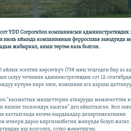
сот YDD Corporation компаниясын административдик
л июль айында компаниянын ферросплав заводунда м
 адам жабыркап, анын төртөө каза болгон.
 айлык эсептик көрсөткүч (738 миң теңгеден бир аз 
ып салуу чечимин административдик сот 12-сентябрда
мдуу күчүнө кире элек, компания ага каршы даттануу
ion "кызматтык милдеттерин аткарууда мамлекеттик 
 ишине тоскоолдук кылган" деп айыпталган. Кеп заво
к катталганда өзгөчө кырдаалдар департаментинин
и ичкери дароо киргизилбегин жөнүндө болуп жатат.
тивдик иш козголуп, сотко жөнөтүлгөн.