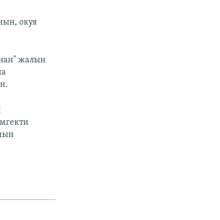
нын, окуя
ынан" жалын
на
н.
н
эмгекти
анын