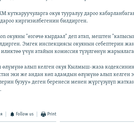
КМ куткаруучуларга окуя тууралуу дароо кабарланбага
 дароо киргизилбегенин билдирген.
ion окуяны "өзгөчө кырдаал" деп атап, мештен "капыс
дирген. Эмгек инспекциясы окуянын себептерин жа
иликтөө үчүн атайын комиссия түзүлгөнүн жарыялага
 өлүмүнө алып келген окуя Кылмыш-жаза кодексини
тан эки же андан көп адамдын өлүмүнө алып келген 
лерин бузуу» деген беренеси менен жүргүзүлүп жатк
.
ся
Follow us
Print