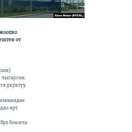
 жоопко
ештен от
ашык)
 чыгарган.
га укуктуу.
көзөмөлдөө
ддо өрт
 Бул боюнча