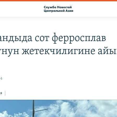
андыда сот ферросплав
унун жетекчилигине айы
24
ся