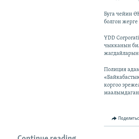
Буга чейин Ө
болгон жерге
YDD Corporat
чыкканын бил
жагдайларын 
Полиция адам
«Байкабастык
коргоо эреже
маалымдаган
Поделить
Continue reading