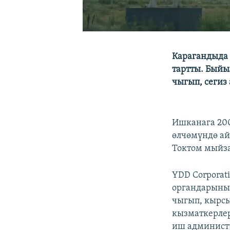
Карагандыда 
тартты. Быйы
чыгып, сегиз
Ишканага 200
өлчөмүндө ай
Токтом мыйза
YDD Corporat
органдарынын
чыгып, кырсы
кызматкерлер
иш администр