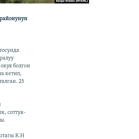
 районунун
тосунда
ралуу
окуя болгон
а кетип,
алган. 25
н
к, соттук-
ы.
штагы К.Н