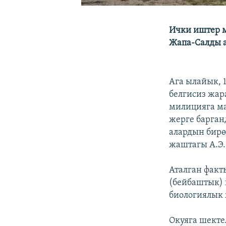
Ички иштер м
Жапа-Салды а
Ага ылайык, 
белгисиз жар
милицияга ма
жерге барган
алардын бирө
жаштагы А.Э.
Аталган фак
(бейбаштык) 
биологиялык 
Окуяга шекте