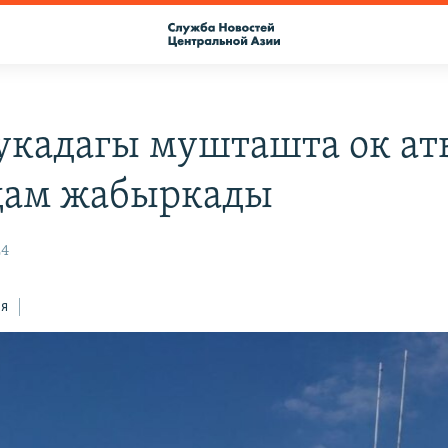
укадагы мушташта ок ат
дам жабыркады
24
ся