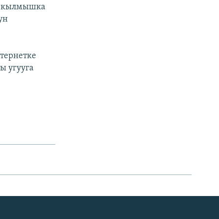
я кылмышка
ун
нтернетке
ы угууга