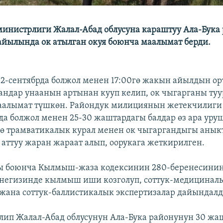
инистрлиги Жалал-Абад облусуна караштуу Ала-Бука
йылында ок атылган окуя боюнча маалымат берди.
12-сентябрда болжол менен 17:00гө жакын айылдын ор
андар унаанын артынан кууп келип, ок чыгарганы туу
алымат түшкөн. Райондук милициянын жетекчилиги 
да болжол менен 25-30 жаштардагы балдар өз ара уруш
ө трамватикалык курал менен ок чыгаргандыгы аныкт
 аттуу жаран жараат алып, оорукага жеткирилген.
ты боюнча Кылмыш-жаза кодексинин 280-беренесини
негизинде кылмыш иши козголуп, соттук-медициналы
жана соттук-баллистикалык экспертизалар дайындалд
лип Жалал-Абад облусунун Ала-Бука районунун 30 жа