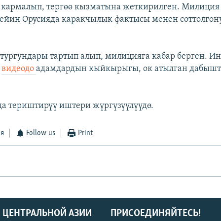
у кармалып, тергөө кызматына жеткирилген. Милици
чейин Орусияда каракчылык фактысы менен соттолгон
тургундары тартып алып, милицияга кабар берген. И
н
видеодо
адамдардын кыйкырыгы, ок атылган дабышт
а териштирүү иштери жүргүзүүлүүдө.
ся
Follow us
Print
 ЦЕНТРАЛЬНОЙ АЗИИ
ПРИСОЕДИНЯЙТЕСЬ!