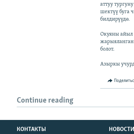
аттуу тургун
шектүү буга 
билдирүүдө.
Окуяны айыл 
жарыяланга
болот.
Азыркы учурд
Поделить
Continue reading
КОНТАКТЫ
НОВОСТИ