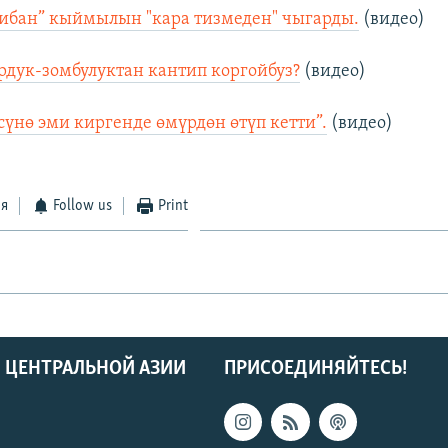
ибан” кыймылын "кара тизмеден" чыгарды.
(видео)
рдук-зомбулуктан кантип коргойбуз?
(видео)
сүнө эми киргенде өмүрдөн өтүп кетти”.
(видео)
ся
Follow us
Print
 ЦЕНТРАЛЬНОЙ АЗИИ
ПРИСОЕДИНЯЙТЕСЬ!