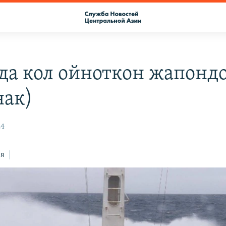
да кол ойноткон жапондо
ак)
24
ся