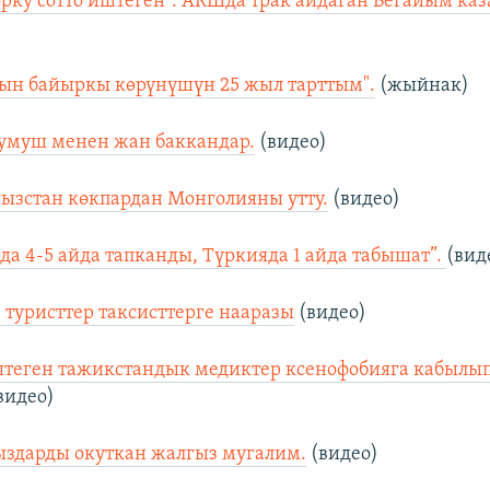
орку сотто иштеген”. АКШда трак айдаган Бегайым каза
ын байыркы көрүнүшүн 25 жыл тарттым".
(жыйнак)
умуш менен жан баккандар.
(видео)
гызстан көкпардан Монголияны утту.
(видео)
да 4-5 айда тапканды, Түркияда 1 айда табышат”.
(вид
 туристтер таксисттерге нааразы
(видео)
штеген тажикстандык медиктер ксенофобияга кабылы
видео)
ыздарды окуткан жалгыз мугалим.
(видео)