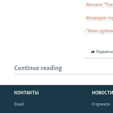
-Бишкек “Тал
-Кыздарды зо
-“Кино дүйнө
Поделить
Continue reading
КОНТАКТЫ
НОВОСТИ
Email
О проекте