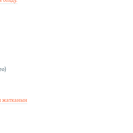
 болду.
ео)
п жатканын