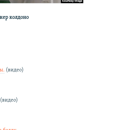
кер колдоно
ы.
(видео)
)
(видео)