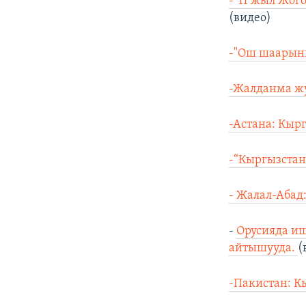
-“11 жыл Жог
(видео)
-"Ош шаарын
-Жалданма ж
-Астана: Кыр
-“Кыргызстан
- Жалал-Абад:
-
Орусияда и
айтышууда.
(
-Пакистан: К