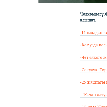
Чөлкөмдөгү Ж
алышат.
-14 жылдан к
-Комузда кол
-Чет өлкөгө 
-Сокулук: Тө
-25 жаштагы 
- "Качан өлтү