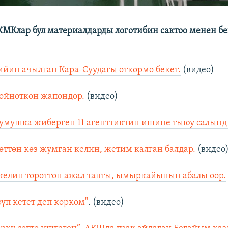
МКлар бул материалдарды логотибин сактоо менен бе
ийин ачылган Кара-Суудагы өткөрмө бекет.
(видео)
 ойноткон жапондор.
(видео)
жумушка жиберген 11 агенттиктин ишине тыюу салынд
рөттөн көз жумган келин, жетим калган балдар.
(видео
келин төрөттөн ажал тапты, ымыркайынын абалы оор.
рүп кетет деп корком"
. (видео)