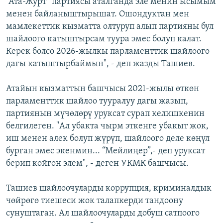
“Ата-Журт” партиясы аталганда эле менин ысымым
менен байланыштырышат. Ошондуктан мен
мамлекеттик кызматта олтуруп алып партияны бул
шайлоого катыштырсам туура эмес болуп калат.
Керек болсо 2026-жылкы парламенттик шайлоого
дагы катыштырбаймын", - деп жазды Ташиев.
Атайын кызматтын башчысы 2021-жылы өткөн
парламенттик шайлоо тууралуу дагы жазып,
партиянын мүчөлөрү уруксат сурап келишкенин
белгилеген. "Ал убакта чырм эткенге убакыт жок,
иш менен алек болуп жүрүп, шайлоого деле көңүл
бурган эмес экенмин... “Мейлиңер”,- деп уруксат
берип койгон элем", - деген УКМК башчысы.
Ташиев шайлоочуларды коррупция, криминалдык
чөйрөгө тиешеси жок талапкерди тандоону
сунуштаган. Ал шайлоочуларды добуш сатпоого