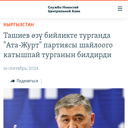
Ссылки
доступа
Вернуться
КЫРГЫЗСТАН
к
О ПРОЕКТЕ
Ташиев өзү бийликте турганда
основному
ПОДПИСКА
содержанию
"Ата-Журт" партиясы шайлоого
КОНТАКТЫ
Вернутся
катышпай турганын билдирди
к
RFE/RL ДИРЕКТ
главной
16 сентябрь, 2024
НАСТОЯЩЕЕ ВРЕМЯ
навигации
Вернутся
Поделиться
МИГРАНТ МЕДИА
к
поиску