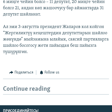
6 миңге чейин болсо – 11 депутат, 20 миңге чейин
болсо 21, андан көп жашоочусу бар аймактарда 31
депутат шайланат.
Ал эми 3-августта президент Жапаров кол койгон
“Жергиликтүү кеңештердин депутаттарын шайлоо
жөнүндө” мыйзамына ылайык, саясий партияларга
шайлоо босогосу жети пайыздан беш пайызга
түшүрүлгөн.
Поделиться
Follow us
Continue reading
ПРИСОЕДИНЯЙТЕСЬ!