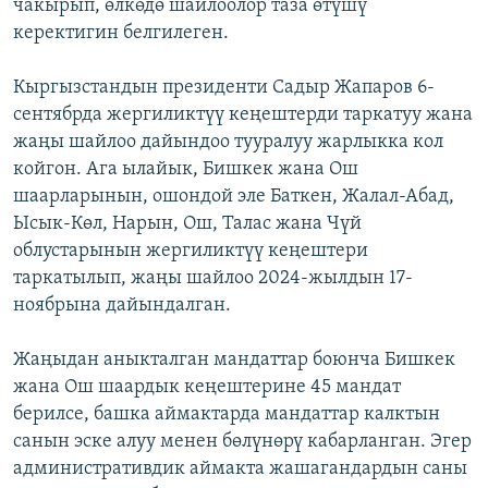
чакырып, өлкөдө шайлоолор таза өтүшү
керектигин белгилеген.
Кыргызстандын президенти Садыр Жапаров 6-
сентябрда жергиликтүү кеңештерди таркатуу жана
жаңы шайлоо дайындоо тууралуу жарлыкка кол
койгон. Ага ылайык, Бишкек жана Ош
шаарларынын, ошондой эле Баткен, Жалал-Абад,
Ысык-Көл, Нарын, Ош, Талас жана Чүй
облустарынын жергиликтүү кеңештери
таркатылып, жаңы шайлоо 2024-жылдын 17-
ноябрына дайындалган.
Жаңыдан аныкталган мандаттар боюнча Бишкек
жана Ош шаардык кеңештерине 45 мандат
берилсе, башка аймактарда мандаттар калктын
санын эске алуу менен бөлүнөрү кабарланган. Эгер
административдик аймакта жашагандардын саны