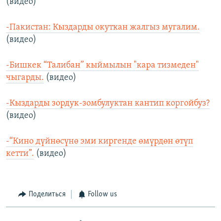
(видео)
-Пакистан: Кыздарды окуткан жалгыз мугалим.
(видео)
-Бишкек “Талибан” кыймылын "кара тизмеден"
чыгарды.
(видео)
-Кыздарды зордук-зомбулуктан кантип коргойбуз?
(видео)
-“Кино дүйнөсүнө эми киргенде өмүрдөн өтүп
кетти”.
(видео)
Поделиться
Follow us