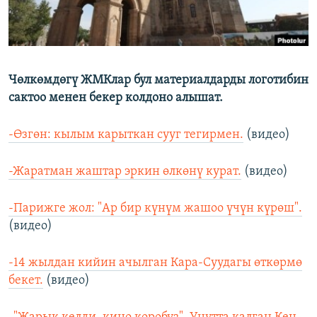
Чөлкөмдөгү ЖМКлар бул материалдарды логотибин
сактоо менен бекер колдоно алышат.
-Өзгөн: кылым карыткан сууг тегирмен.
(видео)
-Жаратман жаштар эркин өлкөнү курат.
(видео)
-Парижге жол: "Ар бир күнүм жашоо үчүн күрөш".
(видео)
-14 жылдан кийин ачылган Кара-Суудагы өткөрмө
бекет.
(видео)