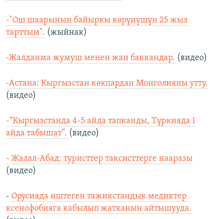
-"Ош шаарынын байыркы көрүнүшүн 25 жыл
тарттым".
(жыйнак)
-Жалданма жумуш менен жан баккандар.
(видео)
-Астана: Кыргызстан көкпардан Монголияны утту.
(видео)
-“Кыргызстанда 4-5 айда тапканды, Түркияда 1
айда табышат”.
(видео)
- Жалал-Абад: туристтер таксисттерге нааразы
(видео)
-
Орусияда иштеген тажикстандык медиктер
ксенофобияга кабылып жатканын айтышууда.