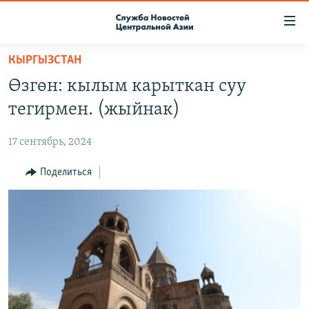
Ссылки
доступа
Вернуться
КЫРГЫЗСТАН
к
О ПРОЕКТЕ
Өзгөн: кылым карыткан суу
основному
ПОДПИСКА
содержанию
тегирмен. (жыйнак)
КОНТАКТЫ
Вернутся
к
17 сентябрь, 2024
RFE/RL ДИРЕКТ
главной
НАСТОЯЩЕЕ ВРЕМЯ
Поделиться
навигации
Вернутся
МИГРАНТ МЕДИА
к
поиску