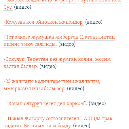
-"Жарык келди, кино көрөбүз". Унутта калган Кең-
Суу.
(видео)
-Комузда кол ойноткон жапондор.
(видео)
-Чет өлкөгө жумушка жиберген 11 агенттиктин
ишине тыюу салынды.
(видео)
-Сокулук: Төрөттөн көз жумган келин, жетим
калган балдар.
(видео)
-25 жаштагы келин төрөттөн ажал тапты,
ымыркайынын абалы оор.
(видео)
- "Качан өлтүрүп кетет деп корком"
. (видео)
-“11 жыл Жогорку сотто иштеген”. АКШда трак
айдаган Бегайым каза болду.
(видео)