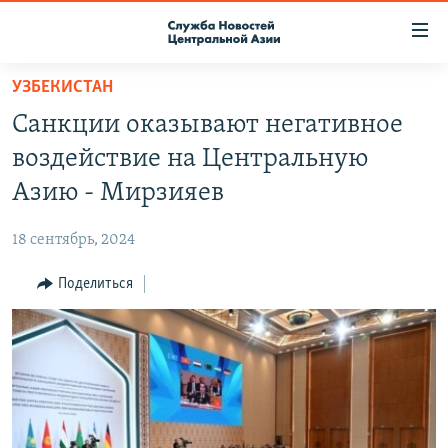
Ссылки
доступа
Вернуться
УЗБЕКИСТАН
к
О ПРОЕКТЕ
Санкции оказывают негативное
основному
ПОДПИСКА
содержанию
воздействие на Центральную
КОНТАКТЫ
Вернутся
Азию - Мирзияев
к
RFE/RL ДИРЕКТ
главной
18 сентябрь, 2024
НАСТОЯЩЕЕ ВРЕМЯ
навигации
Вернутся
Поделиться
МИГРАНТ МЕДИА
к
поиску