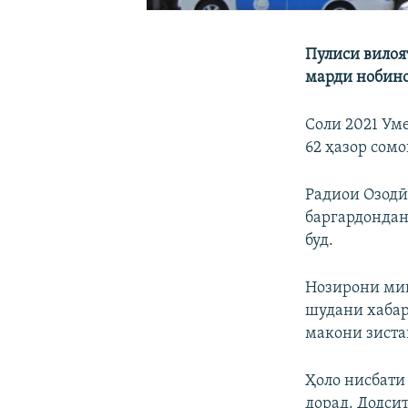
Пулиси вилоят
марди нобин
Соли 2021 Ум
62 ҳазор сомо
Радиои Озодӣ
баргардондан
буд.
Нозирони мин
шудани хабар
макони зиста
Ҳоло нисбати
дорад. Додси