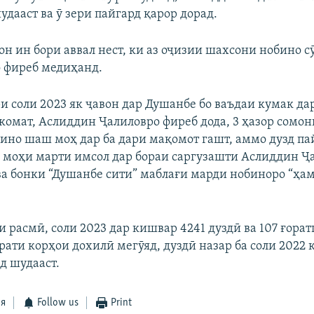
удааст ва ӯ зери пайгард қарор дорад.
он ин бори аввал нест, ки аз оҷизии шахсони нобино с
о фиреб медиҳанд.
и соли 2023 як ҷавон дар Душанбе бо ваъдаи кумак д
комат, Аслиддин Ҷалиловро фиреб дода, 3 ҳазор сомон
ино шаш моҳ дар ба дари мақомот гашт, аммо дузд па
 моҳи марти имсол дар бораи саргузашти Аслиддин Ҷ
а бонки “Душанбе сити” маблағи марди нобиноро “ҳам
 расмӣ, соли 2023 дар кишвар 4241 дуздӣ ва 107 ғорат
рати корҳои дохилӣ мегӯяд, дуздӣ назар ба соли 2022 
д шудааст.
ся
Follow us
Print