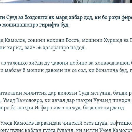
и Суғд аз боздошти як мард хабар дод, ки бо роҳи фире
о мошинашонро гирифта буд.
ед Камолов, сокини ноҳияи Восеъ, мошини Хуршед ва 
нӣ харид, вале 56 ҳазорашро надод.
 аз талошҳо зиёди ду ҷавони нобино ва хонаводаашон
и маблағ ё мошин давоми ин се сол, ки бенатиҷа буд, 
тақавии милитсия дар вилояти Суғд мегӯянд, баъди 
, Умед Камоловро, ки аввал дар шаҳри Хуҷанд пинҳон
шро ба шаҳри Исфара иваз намуд, боздошт карданд.
 Умед Камолов парвандаи ҷиноятӣ оғоз шуда, тафтишо
тону пулис қаблан гуфта буданд, ки зидди Умед Камоло