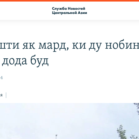
шти як мард, ки ду ноби
 дода буд
24
ся