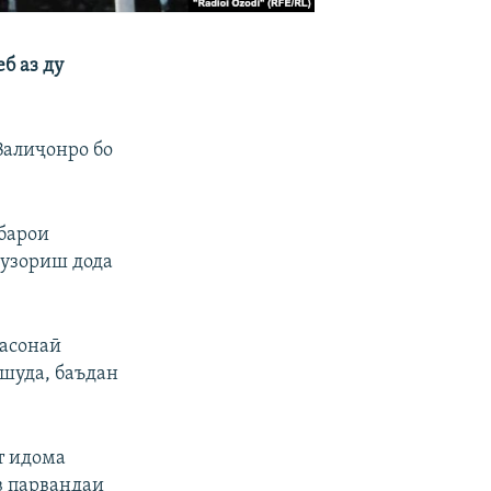
б аз ду
Валиҷонро бо
 барои
гузориш дода
расонаӣ
 шуда, баъдан
т идома
в парвандаи