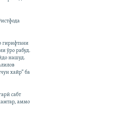
ӯистфода
ар гирифтани
ии ӯро рабуд.
йдо нашуд.
алилов
чун хайр” ба
гарӣ сабт
камтар, аммо