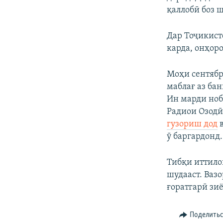
қаллобӣ боз ш
Дар Тоҷикист
карда, онҳор
Моҳи сентябр
маблағ аз бан
Ин марди ноб
Радиои Озодӣ
гузориш дод
в
ӯ баргардонд.
Тибқи иттилои
шудааст. Вазо
ғоратгарӣ зиё
Поделить