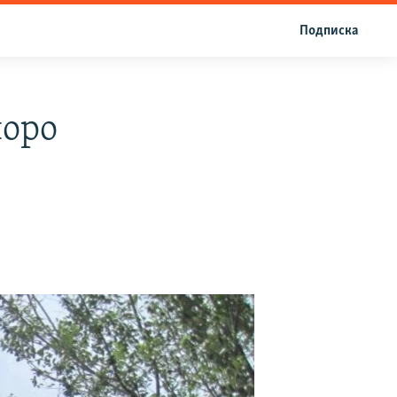
Подписка
норо