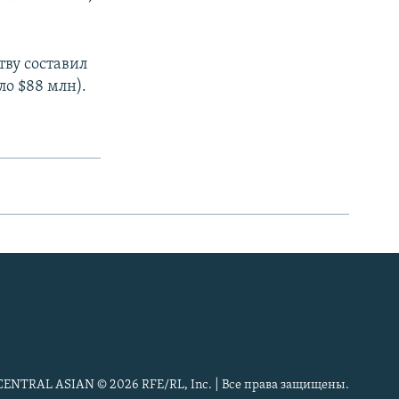
тву составил
оло $88 млн).
CENTRAL ASIAN © 2026 RFE/RL, Inc. | Все права защищены.