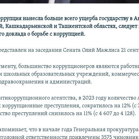
коррупция нанесла больше всего ущерба государству в 
, Кашкадарьинской и Ташкентской областях, следует 
о доклада о борьбе с коррупцией.
редставлен на заседании Сената Олий Мажлиса 21 сент
ументу, большинство коррупционеров являются работ
и школьных образовательных учреждений, коммерчес
здравоохранения и администраций.
тикоррупционного агентства, в 2023 году количество 
коррупционные преступления, сократилось на 12% (с 7
ество преступлений снизилось на 11% (с 4 607 до 4 128).
апоминает, что в начале года Генеральная прокуратура
 уголовной ответственности привлечены 3575 чиновнико