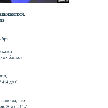
Андижанской,
из
ября.
никами
ких банков,
лиц,
 414 до 6
 заявила, что
в. Это на 14,7