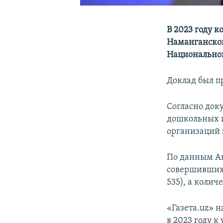
В 2023 году 
Наманганской
Национальног
Доклад был п
Согласно док
дошкольных 
организаций 
По данным Ан
совершивших 
535), а колич
«Газета.uz» н
в 2023 году к