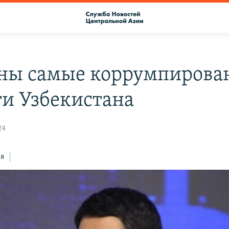
ны самые коррумпирова
ти Узбекистана
24
ся