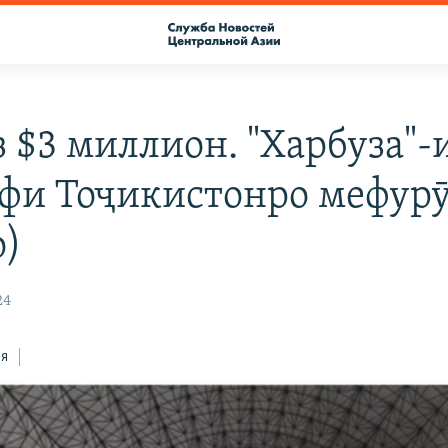
з $3 миллион. "Харбуза"-
фи Тоҷикистонро мефур
о)
24
ся