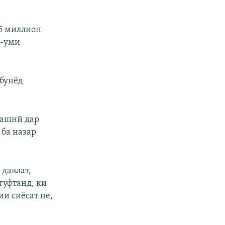
35 миллион
9-уми
бунёд
ҷашнӣ дар
 ба назар
 давлат,
гуфтанд, ки
и сиёсат не,