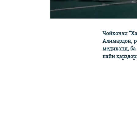
Чойхонаи “Ха
Алимардон, р
медиҳанд, ба 
пайи қарздор