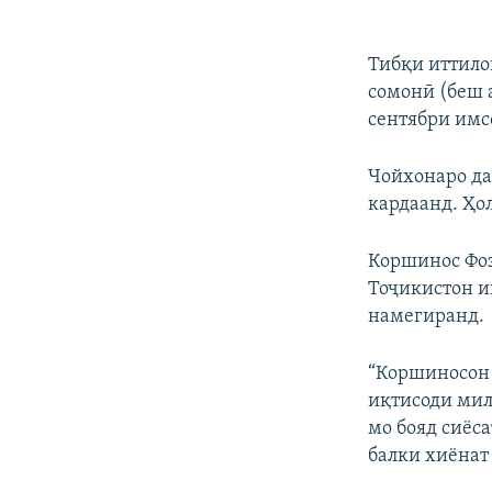
Тибқи иттило
сомонӣ (беш 
сентябри имс
Чойхонаро да
кардаанд. Ҳол
Коршинос Фоз
Тоҷикистон ин
намегиранд.
“Коршиносон 
иқтисоди мил
мо бояд сиёс
балки хиёнат б