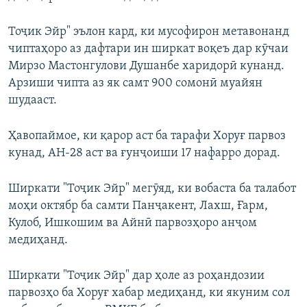
Тоҷик Эйр" эълон кард, ки мусофирон метавонанд
чиптаҳоро аз дафтари ин ширкат воқеъ дар кӯчаи
Мирзо Мастонгулови Душанбе харидорӣ кунанд.
Арзиши чипта аз як самт 900 сомонӣ муайян
шудааст.
Ҳавопаймое, ки қарор аст ба тарафи Хоруғ парвоз
кунад, АН-28 аст ва ғунҷоиши 17 нафарро дорад.
Ширкати "Тоҷик Эйр" мегӯяд, ки вобаста ба талабот
моҳи октябр ба самти Панҷакент, Лахш, Ғарм,
Кулоб, Ишкошим ва Айнӣ парвозҳоро анҷом
медиҳанд.
Ширкати "Тоҷик Эйр" дар ҳоле аз роҳандозии
парвозҳо ба Хоруғ хабар медиҳанд, ки якуним сол