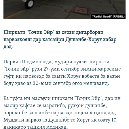
Ширкати "Тоҷик Эйр" аз оғози дигарбораи
парвозҳояш дар хатсайри Душанбе-Хоруғ хабар
дод.
Парвиз Шодмонзода, мудири кулли ширкати
"Тоҷик эйр" рӯзи 27-уми сентябр зимни маросиме
гуфт, ки парвозҳо ба самти Хоруғ вобаста ба вазъи
боду ҳаво аз 30-юми сентябр оғоз мешаванд.
Ба гуфта ин масъули ширкати "Тоҷик Эйр", дар ин
масир ҳафтае се маротиба, рӯзҳои душанбе,
чоршанбе ва шанбе парвозҳо анҷом хоҳанд дод.
Муддати парвоз аз Душанбе то Хоруғ як соату 10
дақиқаро ташкил медиҳад.