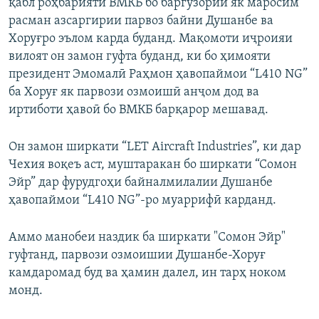
қабл роҳбарияти ВМКБ бо баргузории як маросим
расман азсаргирии парвоз байни Душанбе ва
Хоруғро эълом карда буданд. Мақомоти иҷроияи
вилоят он замон гуфта буданд, ки бо ҳимояти
президент Эмомалӣ Раҳмон ҳавопаймои “L410 NG”
ба Хоруғ як парвози озмоишӣ анҷом дод ва
иртиботи ҳавоӣ бо ВМКБ барқарор мешавад.
Он замон ширкати “LET Aircraft Industries”, ки дар
Чехия воқеъ аст, муштаракан бо ширкати “Сомон
Эйр” дар фурудгоҳи байналмилалии Душанбе
ҳавопаймои “L410 NG”-ро муаррифӣ карданд.
Аммо манобеи наздик ба ширкати "Сомон Эйр"
гуфтанд, парвози озмоишии Душанбе-Хоруғ
камдаромад буд ва ҳамин далел, ин тарҳ ноком
монд.