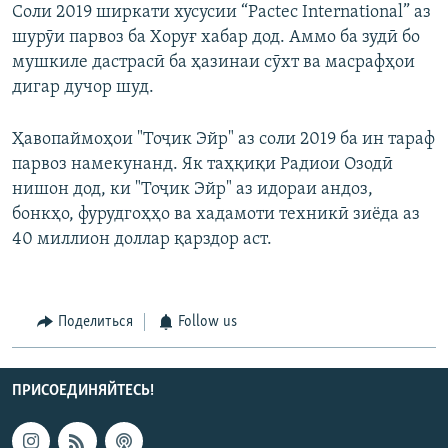
Соли 2019 ширкати хусусии “Pactec International” аз
шурӯи парвоз ба Хоруғ хабар дод. Аммо ба зудӣ бо
мушкиле дастрасӣ ба ҳазинаи сӯхт ва масрафҳои
дигар дучор шуд.
Ҳавопаймоҳои "Тоҷик Эйр" аз соли 2019 ба ин тараф
парвоз намекунанд. Як таҳқиқи Радиои Озодӣ
нишон дод, ки "Тоҷик Эйр" аз идораи андоз,
бонкҳо, фурудгоҳҳо ва хадамоти техникӣ зиёда аз
40 миллион доллар қарздор аст.
Поделиться
Follow us
ПРИСОЕДИНЯЙТЕСЬ!