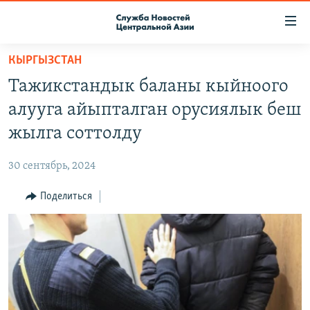
Ссылки
доступа
Вернуться
КЫРГЫЗСТАН
к
О ПРОЕКТЕ
Тажикстандык баланы кыйноого
основному
ПОДПИСКА
содержанию
алууга айыпталган орусиялык беш
КОНТАКТЫ
Вернутся
жылга соттолду
к
RFE/RL ДИРЕКТ
главной
30 сентябрь, 2024
НАСТОЯЩЕЕ ВРЕМЯ
навигации
Вернутся
Поделиться
МИГРАНТ МЕДИА
к
поиску