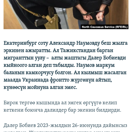
Екатеринбург соту Александр Наумовду беш жылга
эркинен ажыратты. Ал Тажикстандан барган
мигранттын уулу – алты жаштагы Далер Бобиевди
кыйноого алган деп табылды. Наумов маркум
баланын камкорчусу болгон. Ал кылмыш жасалган
маалда Украинада фронтто жүргөнүн айтып,
күнөөсүн мойнуна алган эмес.
Бирок тергөө кышында ал эмгек өргүүгө келип
кеткени боюнча далилдер бар экенин билдирди.
Далер Бобиев 2023-жылдын 26-июнунда дайынсыз