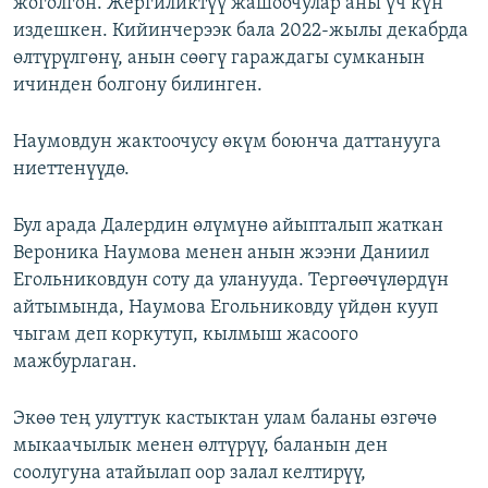
жоголгон. Жергиликтүү жашоочулар аны үч күн
издешкен. Кийинчерээк бала 2022-жылы декабрда
өлтүрүлгөнү, анын сөөгү гараждагы сумканын
ичинден болгону билинген.
Наумовдун жактоочусу өкүм боюнча даттанууга
ниеттенүүдө.
Бул арада Далердин өлүмүнө айыпталып жаткан
Вероника Наумова менен анын жээни Даниил
Егольниковдун соту да уланууда. Тергөөчүлөрдүн
айтымында, Наумова Егольниковду үйдөн кууп
чыгам деп коркутуп, кылмыш жасоого
мажбурлаган.
Экөө тең улуттук кастыктан улам баланы өзгөчө
мыкаачылык менен өлтүрүү, баланын ден
соолугуна атайылап оор залал келтирүү,