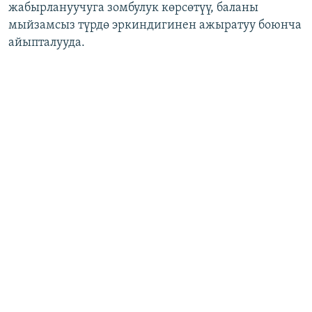
жабырлануучуга зомбулук көрсөтүү, баланы
мыйзамсыз түрдө эркиндигинен ажыратуу боюнча
айыпталууда.